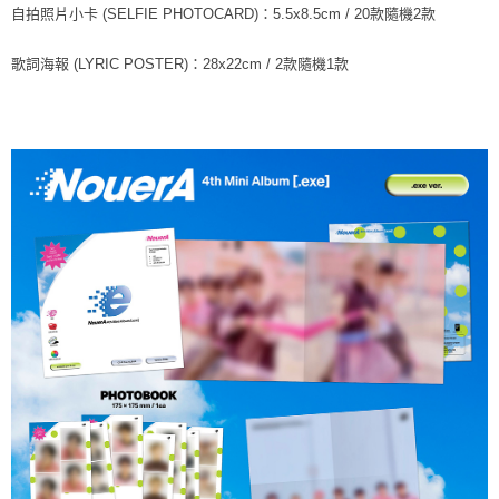
※ 請注意：結帳手續完成當下不需立刻繳費，但若您需要取消訂單，請聯絡
自拍照片小卡 (SELFIE PHOTOCARD)：5.5x8.5cm / 20款隨機2款
每筆NT$60，滿NT$1,599(含以上)免運費
購買商品的店家。未經商家同意取消之訂單仍視為有效，需透過AFTEE先享
後付繳納相關費用。
歌詞海報 (LYRIC POSTER)：28x22cm / 2款隨機1款
付款後7-11取貨
※ 交易是否成功請以「AFTEE先享後付 」之結帳頁面顯示為準，若有關於
是否繳費成功／繳費後需取消欲退款等相關疑問，請聯繫「AFTEE先享後付
每筆NT$60，滿NT$1,599(含以上)免運費
客戶支援中心」
https://netprotections.freshdesk.com/support/home
新竹貨運
【注意事項】
１．透過由恩沛科技股份有限公司提供之「AFTEE先享後付」服務完成之交
每筆NT$90
易，需依本服務之必要範圍內提供個人資料，並將交易相關給付款項請求債
權轉讓予恩沛科技股份有限公司。
宅配 (離島)
２．關於個人資料處理事宜，請瀏覽以下網址：
每筆NT$200
https://aftee.tw/terms/#terms3
３．未成年的使用者請事先徵得法定代理人或監護人之同意方可使用
付款後門市自取
「AFTEE先享後付」，若未經同意申辦者引起之損失，本公司不負相關責
任。
免運費
４．使用「AFTEE先享後付」時，將依據個別帳號之用戶狀況，依本公司即
時審查核予不同之上限額度；若仍有額度不足之情形，本公司將視審查結果
亞洲國家/地區配送
查看運費
請求用戶進行身份認證。
５．嚴禁一人註冊多個帳號或使用他人資訊註冊。若發現惡意使用之情形，
北美國家/地區配送
查看運費
恩沛科技股份有限公司將有權停止該用戶之使用額度並採取法律行動。
歐洲國家/地區配送
查看運費