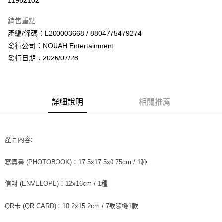
11962102
LINE Pay
銷售重點
Apple Pay
產編/條碼：L200003668 / 8804775479274
發行公司：NOUAH Entertainment
街口支付
發行日期：2026/07/28
悠遊付
AFTEE先享後付
相關說明
詳細說明
相關推薦
【關於「AFTEE先享後付」】
ATM付款
AFTEE先享後付是「在收到商品之後才付款」的支付方式。 讓您購物簡單
便利好安心！
１．簡單：不需註冊會員、不需綁卡、不需儲值。
產品內容:
運送方式
２．便利：只要手機號碼，簡訊認證，即可結帳。
３．安心：先確認商品／服務後，再付款。
全家取貨付款
寫真書 (PHOTOBOOK)：17.5x17.5x0.75cm / 1種
每筆NT$60，滿NT$1,599(含以上)免運費
【「AFTEE先享後付」結帳流程】
１．於結帳方式選擇「AFTEE先享後付」後，將跳轉至「AFTEE先享後付」
信封 (ENVELOPE)：12x16cm / 1種
付款後全家取貨
結帳頁面，進行簡訊認證並確認金額後，即可完成結帳。
２．訂單成立數日內，您將收到繳費通知簡訊。
每筆NT$60，滿NT$1,599(含以上)免運費
QR卡 (QR CARD)：10.2x15.2cm / 7款隨機1款
３．收到繳費通知簡訊後14天內，點擊此簡訊中的連結，可透過四大超商／
ATM／網路銀行／等多元方式進行付款，方視為交易完成。
7-11取貨付款