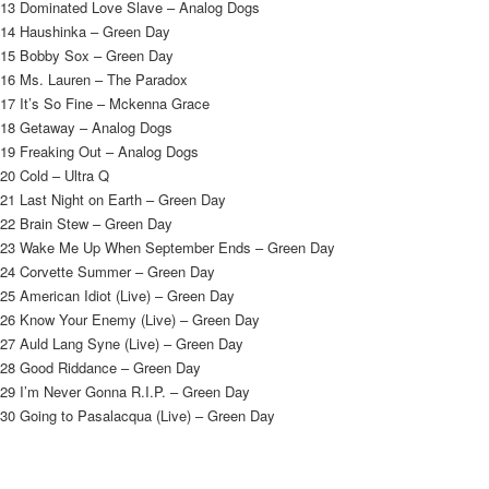
13 Dominated Love Slave – Analog Dogs
14 Haushinka – Green Day
15 Bobby Sox – Green Day
16 Ms. Lauren – The Paradox
17 It’s So Fine – Mckenna Grace
18 Getaway – Analog Dogs
19 Freaking Out – Analog Dogs
20 Cold – Ultra Q
21 Last Night on Earth – Green Day
22 Brain Stew – Green Day
23 Wake Me Up When September Ends – Green Day
24 Corvette Summer – Green Day
25 American Idiot (Live) – Green Day
26 Know Your Enemy (Live) – Green Day
27 Auld Lang Syne (Live) – Green Day
28 Good Riddance – Green Day
29 I’m Never Gonna R.I.P. – Green Day
30 Going to Pasalacqua (Live) – Green Day