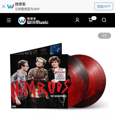
微樂客
開啟APP
立刻使用官方APP
0
1
/
2