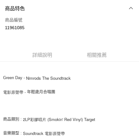
付款方式
商品特色
信用卡一次付款
商品編號
超商取貨付款
11961085
LINE Pay
街口支付
詳細說明
相關推薦
悠遊付
AFTEE先享後付
相關說明
Nimrods The Soundtrack
Green Day -
【關於「AFTEE先享後付」】
ATM付款
AFTEE先享後付是「在收到商品之後才付款」的支付方式。 讓您購物簡單
電影原聲帶 - 
年輕歲月合唱團
便利好安心！
１．簡單：不需註冊會員、不需綁卡、不需儲值。
運送方式
２．便利：只要手機號碼，簡訊認證，即可結帳。
３．安心：先確認商品／服務後，再付款。
全家取貨付款
2LP彩膠唱片 (Smokin' Red Vinyl) Target
商品類別 :
每筆NT$60，滿NT$1,599(含以上)免運費
【「AFTEE先享後付」結帳流程】
１．於結帳方式選擇「AFTEE先享後付」後，將跳轉至「AFTEE先享後付」
Soundtrack 電影原聲帶
音樂類型 :
付款後全家取貨
結帳頁面，進行簡訊認證並確認金額後，即可完成結帳。