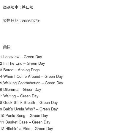
２．訂單成立數日內，您將收到繳費通知簡訊。
每筆NT$60，滿NT$1,599(含以上)免運費
３．收到繳費通知簡訊後14天內，點擊此簡訊中的連結，可透過四大超商／
商品版本 : 進口版
ATM／網路銀行／等多元方式進行付款，方視為交易完成。
7-11取貨付款
※ 請注意：結帳手續完成當下不需立刻繳費，但若您需要取消訂單，請聯絡
2026/07/31
發售日期 :
每筆NT$60，滿NT$1,599(含以上)免運費
購買商品的店家。未經商家同意取消之訂單仍視為有效，需透過AFTEE先享
後付繳納相關費用。
付款後7-11取貨
※ 交易是否成功請以「AFTEE先享後付 」之結帳頁面顯示為準，若有關於
是否繳費成功／繳費後需取消欲退款等相關疑問，請聯繫「AFTEE先享後付
每筆NT$60，滿NT$1,599(含以上)免運費
客戶支援中心」
https://netprotections.freshdesk.com/support/home
曲目:
新竹貨運
【注意事項】
1 Longview – Green Day
１．透過由恩沛科技股份有限公司提供之「AFTEE先享後付」服務完成之交
每筆NT$90
2 In The End – Green Day
易，需依本服務之必要範圍內提供個人資料，並將交易相關給付款項請求債
3 Bored – Analog Dogs
權轉讓予恩沛科技股份有限公司。
宅配 (離島)
4 When I Come Around – Green Day
２．關於個人資料處理事宜，請瀏覽以下網址：
每筆NT$200
https://aftee.tw/terms/#terms3
5 Walking Contradiction – Green Day
３．未成年的使用者請事先徵得法定代理人或監護人之同意方可使用
6 Dilemma – Green Day
付款後門市自取
「AFTEE先享後付」，若未經同意申辦者引起之損失，本公司不負相關責
7 Waiting – Green Day
任。
免運費
8 Geek Stink Breath – Green Day
４．使用「AFTEE先享後付」時，將依據個別帳號之用戶狀況，依本公司即
時審查核予不同之上限額度；若仍有額度不足之情形，本公司將視審查結果
9 Bab’s Uvula Who? – Green Day
亞洲國家/地區配送
查看運費
請求用戶進行身份認證。
10 Panic Song – Green Day
５．嚴禁一人註冊多個帳號或使用他人資訊註冊。若發現惡意使用之情形，
北美國家/地區配送
查看運費
11 Basket Case – Green Day
恩沛科技股份有限公司將有權停止該用戶之使用額度並採取法律行動。
12 Hitchin’ a Ride – Green Day
歐洲國家/地區配送
查看運費