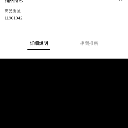
商品特色
信用卡一次付款
商品編號
超商取貨付款
11961042
LINE Pay
街口支付
詳細說明
相關推薦
悠遊付
AFTEE先享後付
相關說明
【關於「AFTEE先享後付」】
ATM付款
AFTEE先享後付是「在收到商品之後才付款」的支付方式。 讓您購物簡單
便利好安心！
１．簡單：不需註冊會員、不需綁卡、不需儲值。
運送方式
２．便利：只要手機號碼，簡訊認證，即可結帳。
３．安心：先確認商品／服務後，再付款。
全家取貨付款
每筆NT$60，滿NT$1,599(含以上)免運費
【「AFTEE先享後付」結帳流程】
１．於結帳方式選擇「AFTEE先享後付」後，將跳轉至「AFTEE先享後付」
付款後全家取貨
結帳頁面，進行簡訊認證並確認金額後，即可完成結帳。
２．訂單成立數日內，您將收到繳費通知簡訊。
每筆NT$60，滿NT$1,599(含以上)免運費
３．收到繳費通知簡訊後14天內，點擊此簡訊中的連結，可透過四大超商／