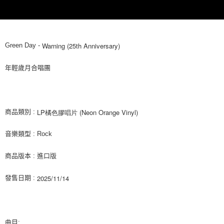
ATM／網路銀行／等多元方式進行付款，方視為交易完成。
7-11取貨付款
※ 請注意：結帳手續完成當下不需立刻繳費，但若您需要取消訂單，請聯絡
每筆NT$60，滿NT$1,599(含以上)免運費
購買商品的店家。未經商家同意取消之訂單仍視為有效，需透過AFTEE先享
後付繳納相關費用。
付款後7-11取貨
※ 交易是否成功請以「AFTEE先享後付 」之結帳頁面顯示為準，若有關於
Warning (25th Anniversary)
Green Day -
是否繳費成功／繳費後需取消欲退款等相關疑問，請聯繫「AFTEE先享後付
每筆NT$60，滿NT$1,599(含以上)免運費
客戶支援中心」
https://netprotections.freshdesk.com/support/home
年輕歲月合唱團
新竹貨運
【注意事項】
１．透過由恩沛科技股份有限公司提供之「AFTEE先享後付」服務完成之交
每筆NT$90
易，需依本服務之必要範圍內提供個人資料，並將交易相關給付款項請求債
權轉讓予恩沛科技股份有限公司。
宅配 (離島)
LP橘色膠唱片 (Neon Orange Vinyl)
商品類別 :
２．關於個人資料處理事宜，請瀏覽以下網址：
每筆NT$200
https://aftee.tw/terms/#terms3
３．未成年的使用者請事先徵得法定代理人或監護人之同意方可使用
音樂類型 : Rock
付款後門市自取
「AFTEE先享後付」，若未經同意申辦者引起之損失，本公司不負相關責
任。
免運費
商品版本 : 進口版
４．使用「AFTEE先享後付」時，將依據個別帳號之用戶狀況，依本公司即
時審查核予不同之上限額度；若仍有額度不足之情形，本公司將視審查結果
亞洲國家/地區配送
查看運費
2025/11/14
請求用戶進行身份認證。
發售日期 :
５．嚴禁一人註冊多個帳號或使用他人資訊註冊。若發現惡意使用之情形，
北美國家/地區配送
查看運費
恩沛科技股份有限公司將有權停止該用戶之使用額度並採取法律行動。
歐洲國家/地區配送
查看運費
曲目: