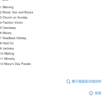
1 Warning
2 Blood, Sex and Booze
3 Church on Sunday
4 Fashion Victim
5 Castaway
6 Misery
7 Deadbeat Holiday
8 Hold On
9 Jackass
10 Waiting
11 Minority
12 Macy's Day Parade
顯示電腦版詳細說明
客服