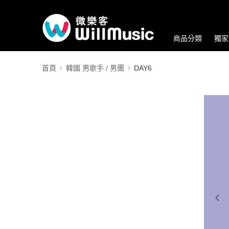
商品分類
獨家
首頁
韓國 男歌手 / 男團
DAY6