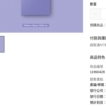
數量
預購商品：預
付款與運
超取滿NT$
付款方式
商品特色
信用卡一
商品編號
11960428
超商取貨
銷售重點
LINE Pay
產編/條碼：J
發行公司：J
Apple Pay
發行日期：20
街口支付
預計到貨：最