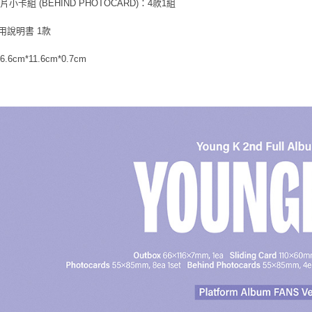
小卡組 (BEHIND PHOTOCARD)：4款1組
【注意事
新竹貨運
１．透過由
交易，需
使用說明書 1款
每筆NT$9
求債權轉
２．關於
宅配 (離島
6cm*11.6cm*0.7cm
https://aft
每筆NT$2
３．未成
「AFTE
付款後門
任。
４．使用「
免運費
即時審查
結果請求
亞洲國家/
５．嚴禁
形，恩沛
北美國家/
動。
歐洲國家/