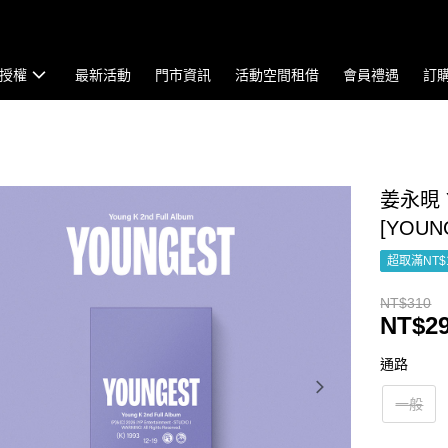
授權
最新活動
門市資訊
活動空間租借
會員禮遇
訂
姜永晛 Y
[YOUN
超取滿NT$
NT$310
NT$2
通路
一般