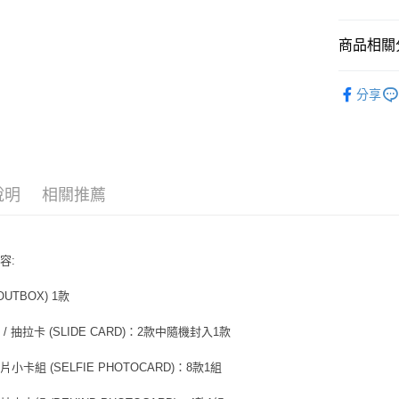
悠遊付
商品相關分
AFTEE先
相關說明
韓國 男歌手
【關於「A
分享
ATM付款
AFTEE
便利好安
１．簡單
２．便利
運送方式
３．安心
全家取貨
說明
相關推薦
【「AFT
每筆NT$6
１．於結帳
付」結帳
付款後全
２．訂單
容:
３．收到繳
每筆NT$6
／ATM／
※ 請注意
OUTBOX) 1款
7-11取貨
絡購買商品
先享後付
每筆NT$6
/ 抽拉卡 (SLIDE CARD)：2款中隨機封入1款
※ 交易是
是否繳費成
付款後7-1
小卡組 (SELFIE PHOTOCARD)：8款1組
付客戶支
每筆NT$6