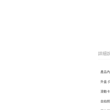
詳細
產品內
外盒 (
滑動卡 
自拍照片