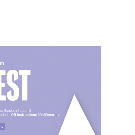
項】
恩沛科技股份有限公司提供之「AFTEE先享後付」服務完成之
依本服務之必要範圍內提供個人資料，並將交易相關給付款項請
0
讓予恩沛科技股份有限公司。
個人資料處理事宜，請瀏覽以下網址：
)
ee.tw/terms/#terms3
00
年的使用者請事先徵得法定代理人或監護人之同意方可使用
E先享後付」，若未經同意申辦者引起之損失，本公司不負相關責
市自取
AFTEE先享後付」時，將依據個別帳號之用戶狀況，依本公司
核予不同之上限額度；若仍有額度不足之情形，本公司將視審查
用戶進行身份認證。
地區配送
查看運費
一人註冊多個帳號或使用他人資訊註冊。若發現惡意使用之情
科技股份有限公司將有權停止該用戶之使用額度並採取法律行
地區配送
查看運費
地區配送
查看運費