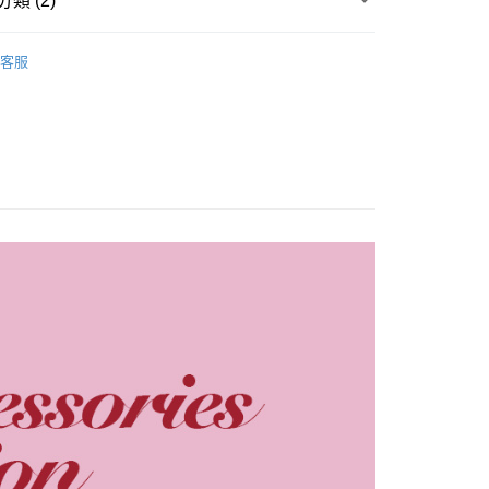
類 (2)
商品
週邊
享後付
客服
 / 女團
BLACKPINK
FTEE先享後付」】
先享後付是「在收到商品之後才付款」的支付方式。 讓您購物簡單
心！
：不需註冊會員、不需綁卡、不需儲值。
：只要手機號碼，簡訊認證，即可結帳。
：先確認商品／服務後，再付款。
付款
EE先享後付」結帳流程】
0，滿NT$1,599(含以上)免運費
方式選擇「AFTEE先享後付」後，將跳轉至「AFTEE先享後
頁面，進行簡訊認證並確認金額後，即可完成結帳。
家取貨
成立數日內，您將收到繳費通知簡訊。
費通知簡訊後14天內，點擊此簡訊中的連結，可透過四大超商
0，滿NT$1,599(含以上)免運費
網路銀行／等多元方式進行付款，方視為交易完成。
：結帳手續完成當下不需立刻繳費，但若您需要取消訂單，請聯
付款
的店家。未經商家同意取消之訂單仍視為有效，需透過AFTEE
繳納相關費用。
0，滿NT$1,599(含以上)免運費
否成功請以「AFTEE先享後付 」之結帳頁面顯示為準，若有關於
功／繳費後需取消欲退款等相關疑問，請聯繫「AFTEE先享後
1取貨
援中心」
https://netprotections.freshdesk.com/support/home
0，滿NT$1,599(含以上)免運費