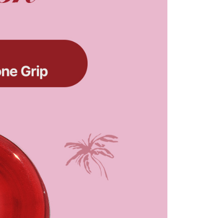
項】
恩沛科技股份有限公司提供之「AFTEE先享後付」服務完成之
依本服務之必要範圍內提供個人資料，並將交易相關給付款項請
0
讓予恩沛科技股份有限公司。
個人資料處理事宜，請瀏覽以下網址：
)
ee.tw/terms/#terms3
00
年的使用者請事先徵得法定代理人或監護人之同意方可使用
E先享後付」，若未經同意申辦者引起之損失，本公司不負相關責
市自取
AFTEE先享後付」時，將依據個別帳號之用戶狀況，依本公司
核予不同之上限額度；若仍有額度不足之情形，本公司將視審查
用戶進行身份認證。
地區配送
查看運費
一人註冊多個帳號或使用他人資訊註冊。若發現惡意使用之情
科技股份有限公司將有權停止該用戶之使用額度並採取法律行
地區配送
查看運費
地區配送
查看運費