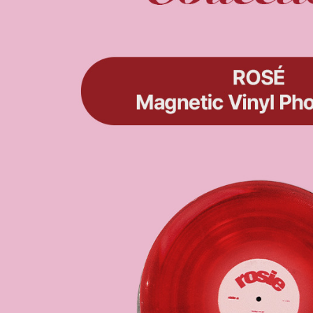
【注意事
新竹貨運
１．透過由
交易，需
每筆NT$9
求債權轉
２．關於
宅配 (離島
https://aft
每筆NT$2
３．未成
「AFTE
付款後門
任。
４．使用「
免運費
即時審查
結果請求
亞洲國家/
５．嚴禁
形，恩沛
北美國家/
動。
歐洲國家/