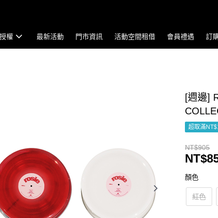
授權
最新活動
門市資訊
活動空間租借
會員禮遇
訂
[週邊] 
COLL
超取滿NT$
NT$905
NT$8
顏色
紅色