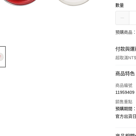
數量
預購商品：
付款與運
超取滿NT$
付款方式
商品特色
信用卡一
商品編號
11959409
超商取貨
銷售重點
LINE Pay
預購期間：2
官方出貨日期
Apple Pay
街口支付