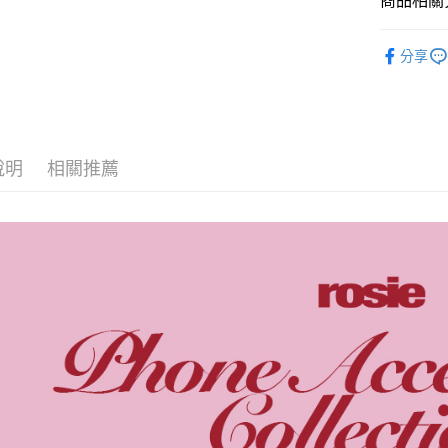
商品相關分
悠遊付
韓國週邊
AFTEE先
分享
韓國 女歌手
相關說明
【關於「A
ATM付款
AFTEE
便利好安
１．簡單
說明
相關推薦
２．便利
運送方式
３．安心
全家取貨
【「AFT
每筆NT$6
１．於結帳
付」結帳
付款後全
２．訂單
３．收到繳
每筆NT$6
／ATM／
※ 請注意
7-11取貨
絡購買商品
先享後付
每筆NT$6
※ 交易是
是否繳費成
付款後7-1
付客戶支
每筆NT$6