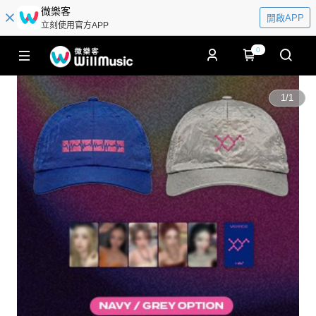
微樂客
開啟APP
立刻使用官方APP
0
1
/
1