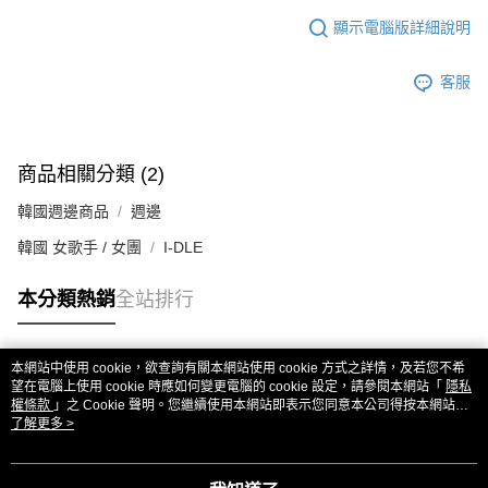
歐洲國家/地區配送
查看運費
顯示電腦版詳細說明
客服
商品相關分類 (2)
韓國週邊商品
週邊
韓國 女歌手 / 女團
I-DLE
本分類熱銷
全站排行
本網站中使用 cookie，欲查詢有關本網站使用 cookie 方式之詳情，及若您不希
熱門標籤
望在電腦上使用 cookie 時應如何變更電腦的 cookie 設定，請參閱本網站「
隱私
權條款
」之 Cookie 聲明。您繼續使用本網站即表示您同意本公司得按本網站使
用條款之 Cookie 聲明使用 cookie。
了解更多 >