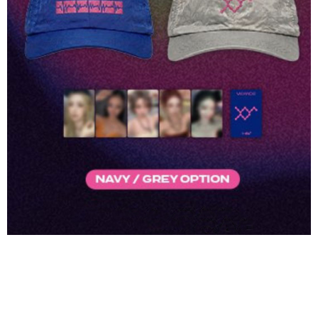
２．訂單成立數日內，您將收到繳費通知簡訊。
每筆NT$60，滿NT$1,599(含以上)免運費
３．收到繳費通知簡訊後14天內，點擊此簡訊中的連結，可透過四大超商／
ATM／網路銀行／等多元方式進行付款，方視為交易完成。
7-11取貨付款
※ 請注意：結帳手續完成當下不需立刻繳費，但若您需要取消訂單，請聯絡
每筆NT$60，滿NT$1,599(含以上)免運費
購買商品的店家。未經商家同意取消之訂單仍視為有效，需透過AFTEE先享
後付繳納相關費用。
付款後7-11取貨
※ 交易是否成功請以「AFTEE先享後付 」之結帳頁面顯示為準，若有關於
是否繳費成功／繳費後需取消欲退款等相關疑問，請聯繫「AFTEE先享後付
每筆NT$60，滿NT$1,599(含以上)免運費
客戶支援中心」
https://netprotections.freshdesk.com/support/home
新竹貨運
【注意事項】
１．透過由恩沛科技股份有限公司提供之「AFTEE先享後付」服務完成之交
每筆NT$90
易，需依本服務之必要範圍內提供個人資料，並將交易相關給付款項請求債
權轉讓予恩沛科技股份有限公司。
宅配 (離島)
２．關於個人資料處理事宜，請瀏覽以下網址：
每筆NT$200
https://aftee.tw/terms/#terms3
３．未成年的使用者請事先徵得法定代理人或監護人之同意方可使用
付款後門市自取
「AFTEE先享後付」，若未經同意申辦者引起之損失，本公司不負相關責
任。
免運費
４．使用「AFTEE先享後付」時，將依據個別帳號之用戶狀況，依本公司即
時審查核予不同之上限額度；若仍有額度不足之情形，本公司將視審查結果
亞洲國家/地區配送
查看運費
請求用戶進行身份認證。
５．嚴禁一人註冊多個帳號或使用他人資訊註冊。若發現惡意使用之情形，
北美國家/地區配送
查看運費
恩沛科技股份有限公司將有權停止該用戶之使用額度並採取法律行動。