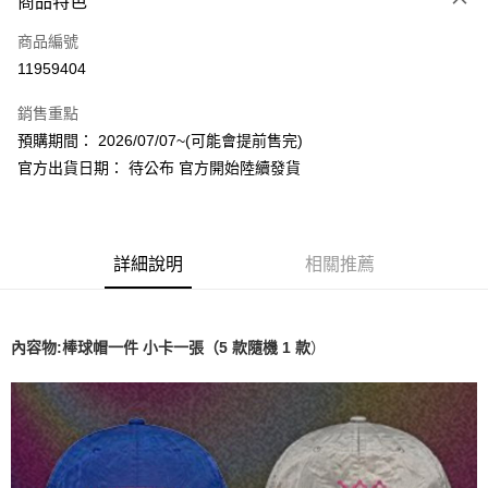
商品特色
信用卡一次付款
商品編號
超商取貨付款
11959404
LINE Pay
銷售重點
Apple Pay
預購期間： 2026/07/07~(可能會提前售完)
官方出貨日期： 待公布 官方開始陸續發貨
街口支付
悠遊付
AFTEE先享後付
詳細說明
相關推薦
相關說明
【關於「AFTEE先享後付」】
ATM付款
AFTEE先享後付是「在收到商品之後才付款」的支付方式。 讓您購物簡單
）
內容物:棒球帽一件 小卡一張（5 款隨機 1 款
便利好安心！
１．簡單：不需註冊會員、不需綁卡、不需儲值。
運送方式
２．便利：只要手機號碼，簡訊認證，即可結帳。
３．安心：先確認商品／服務後，再付款。
全家取貨付款
每筆NT$60，滿NT$1,599(含以上)免運費
【「AFTEE先享後付」結帳流程】
１．於結帳方式選擇「AFTEE先享後付」後，將跳轉至「AFTEE先享後付」
付款後全家取貨
結帳頁面，進行簡訊認證並確認金額後，即可完成結帳。