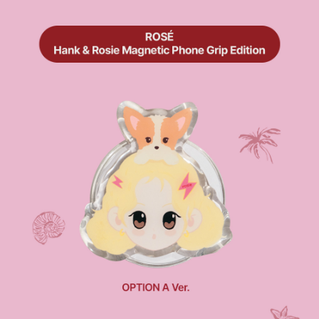
１．於結帳方式選擇「AFTEE先享後付」後，將跳轉至「AFTEE先享後付」
付款後全家取貨
結帳頁面，進行簡訊認證並確認金額後，即可完成結帳。
２．訂單成立數日內，您將收到繳費通知簡訊。
每筆NT$60，滿NT$1,599(含以上)免運費
３．收到繳費通知簡訊後14天內，點擊此簡訊中的連結，可透過四大超商／
ATM／網路銀行／等多元方式進行付款，方視為交易完成。
7-11取貨付款
※ 請注意：結帳手續完成當下不需立刻繳費，但若您需要取消訂單，請聯絡
每筆NT$60，滿NT$1,599(含以上)免運費
購買商品的店家。未經商家同意取消之訂單仍視為有效，需透過AFTEE先享
後付繳納相關費用。
付款後7-11取貨
※ 交易是否成功請以「AFTEE先享後付 」之結帳頁面顯示為準，若有關於
是否繳費成功／繳費後需取消欲退款等相關疑問，請聯繫「AFTEE先享後付
每筆NT$60，滿NT$1,599(含以上)免運費
客戶支援中心」
https://netprotections.freshdesk.com/support/home
新竹貨運
【注意事項】
１．透過由恩沛科技股份有限公司提供之「AFTEE先享後付」服務完成之交
每筆NT$90
易，需依本服務之必要範圍內提供個人資料，並將交易相關給付款項請求債
權轉讓予恩沛科技股份有限公司。
宅配 (離島)
２．關於個人資料處理事宜，請瀏覽以下網址：
每筆NT$200
https://aftee.tw/terms/#terms3
３．未成年的使用者請事先徵得法定代理人或監護人之同意方可使用
付款後門市自取
「AFTEE先享後付」，若未經同意申辦者引起之損失，本公司不負相關責
任。
免運費
４．使用「AFTEE先享後付」時，將依據個別帳號之用戶狀況，依本公司即
時審查核予不同之上限額度；若仍有額度不足之情形，本公司將視審查結果
亞洲國家/地區配送
查看運費
請求用戶進行身份認證。
５．嚴禁一人註冊多個帳號或使用他人資訊註冊。若發現惡意使用之情形，
北美國家/地區配送
查看運費