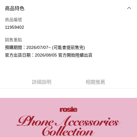
付款方式
商品特色
信用卡一次付款
商品編號
超商取貨付款
11959402
LINE Pay
銷售重點
Apple Pay
預購期間：2026/07/07~ (可能會提前售完)
官方出貨日期：2026/08/05 官方開始陸續出貨
街口支付
悠遊付
AFTEE先享後付
詳細說明
相關推薦
相關說明
【關於「AFTEE先享後付」】
ATM付款
AFTEE先享後付是「在收到商品之後才付款」的支付方式。 讓您購物簡單
便利好安心！
１．簡單：不需註冊會員、不需綁卡、不需儲值。
運送方式
２．便利：只要手機號碼，簡訊認證，即可結帳。
３．安心：先確認商品／服務後，再付款。
全家取貨付款
每筆NT$60，滿NT$1,599(含以上)免運費
【「AFTEE先享後付」結帳流程】