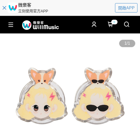
微樂客
開啟APP
立刻使用官方APP
0
1
/
1