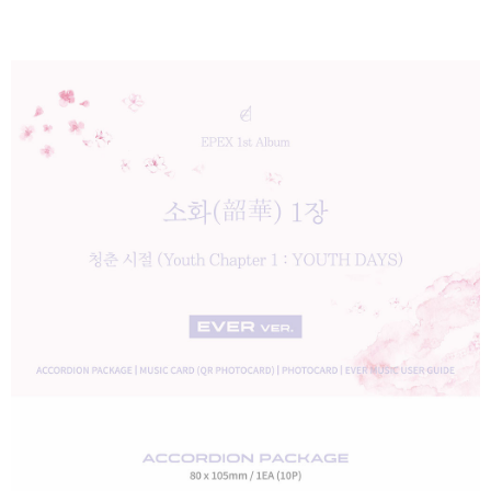
後付繳納相關費用。
付款後7-11取貨
※ 交易是否成功請以「AFTEE先享後付 」之結帳頁面顯示為準，若有關於
是否繳費成功／繳費後需取消欲退款等相關疑問，請聯繫「AFTEE先享後付
每筆NT$60，滿NT$1,599(含以上)免運費
客戶支援中心」
https://netprotections.freshdesk.com/support/home
新竹貨運
【注意事項】
１．透過由恩沛科技股份有限公司提供之「AFTEE先享後付」服務完成之交
每筆NT$90
易，需依本服務之必要範圍內提供個人資料，並將交易相關給付款項請求債
權轉讓予恩沛科技股份有限公司。
宅配 (離島)
２．關於個人資料處理事宜，請瀏覽以下網址：
每筆NT$200
https://aftee.tw/terms/#terms3
３．未成年的使用者請事先徵得法定代理人或監護人之同意方可使用
付款後門市自取
「AFTEE先享後付」，若未經同意申辦者引起之損失，本公司不負相關責
任。
免運費
４．使用「AFTEE先享後付」時，將依據個別帳號之用戶狀況，依本公司即
時審查核予不同之上限額度；若仍有額度不足之情形，本公司將視審查結果
亞洲國家/地區配送
查看運費
請求用戶進行身份認證。
５．嚴禁一人註冊多個帳號或使用他人資訊註冊。若發現惡意使用之情形，
北美國家/地區配送
查看運費
恩沛科技股份有限公司將有權停止該用戶之使用額度並採取法律行動。
歐洲國家/地區配送
查看運費