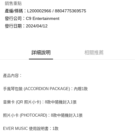
銷售重點
Apple Pay
產編/條碼：L200002966 / 8804775369575
發行公司：C9 Entertainment
街口支付
發行日期：2024/04/12
悠遊付
AFTEE先享後付
相關說明
詳細說明
相關推薦
【關於「AFTEE先享後付」】
ATM付款
AFTEE先享後付是「在收到商品之後才付款」的支付方式。 讓您購物簡單
便利好安心！
１．簡單：不需註冊會員、不需綁卡、不需儲值。
產品內容：
運送方式
２．便利：只要手機號碼，簡訊認證，即可結帳。
３．安心：先確認商品／服務後，再付款。
全家取貨付款
手風琴包裝 (ACCORDION PACKAGE)：內贈1款
每筆NT$60，滿NT$1,599(含以上)免運費
【「AFTEE先享後付」結帳流程】
１．於結帳方式選擇「AFTEE先享後付」後，將跳轉至「AFTEE先享後付」
音樂卡 (QR 照片小卡)：8款中隨機封入1張
付款後全家取貨
結帳頁面，進行簡訊認證並確認金額後，即可完成結帳。
２．訂單成立數日內，您將收到繳費通知簡訊。
每筆NT$60，滿NT$1,599(含以上)免運費
照片小卡 (PHOTOCARD)：8款中隨機封入1張
３．收到繳費通知簡訊後14天內，點擊此簡訊中的連結，可透過四大超商／
ATM／網路銀行／等多元方式進行付款，方視為交易完成。
7-11取貨付款
※ 請注意：結帳手續完成當下不需立刻繳費，但若您需要取消訂單，請聯絡
EVER MUSIC 使用說明書：1款
每筆NT$60，滿NT$1,599(含以上)免運費
購買商品的店家。未經商家同意取消之訂單仍視為有效，需透過AFTEE先享