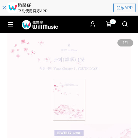
微樂客
開啟APP
立刻使用官方APP
0
1
/
1