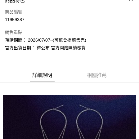
商品特色
信用卡一次付款
商品編號
超商取貨付款
11959387
LINE Pay
銷售重點
Apple Pay
預購期間： 2026/07/07~(可能會提前售完)
官方出貨日期： 待公布 官方開始陸續發貨
街口支付
悠遊付
AFTEE先享後付
詳細說明
相關推薦
相關說明
【關於「AFTEE先享後付」】
ATM付款
AFTEE先享後付是「在收到商品之後才付款」的支付方式。 讓您購物簡單
便利好安心！
１．簡單：不需註冊會員、不需綁卡、不需儲值。
運送方式
２．便利：只要手機號碼，簡訊認證，即可結帳。
３．安心：先確認商品／服務後，再付款。
全家取貨付款
每筆NT$60，滿NT$1,599(含以上)免運費
【「AFTEE先享後付」結帳流程】
１．於結帳方式選擇「AFTEE先享後付」後，將跳轉至「AFTEE先享後付」
付款後全家取貨
結帳頁面，進行簡訊認證並確認金額後，即可完成結帳。