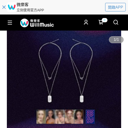
微樂客
開啟APP
立刻使用官方APP
0
1
/
1