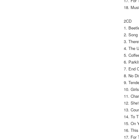
17. For
18. Mus
2CD
1. Beet
2. Song
3. Ther
4. The U
5. Coff
6. Parkli
7. End 
8. No Di
9. Tende
10. Gir
11. Cha
12. She
13. Cou
14. To 
15. On 
16. This
17. For