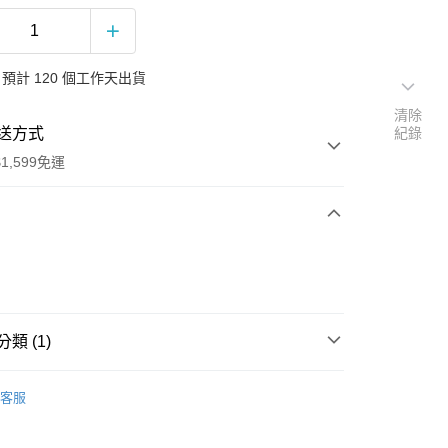
預計 120 個工作天出貨
清除
送方式
紀錄
1,599免運
次付款
付款
類 (1)
滾
客服
享後付