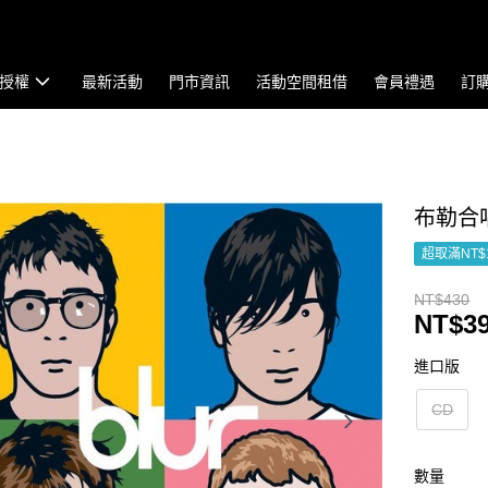
授權
最新活動
門市資訊
活動空間租借
會員禮遇
訂
布勒合唱團 
超取滿NT$
NT$430
NT$3
進口版
CD
數量