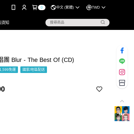
0
中文 (繁體)
TWD
購須知
Blur - The Best Of (CD)
1,599免運
國家/地區配送
90