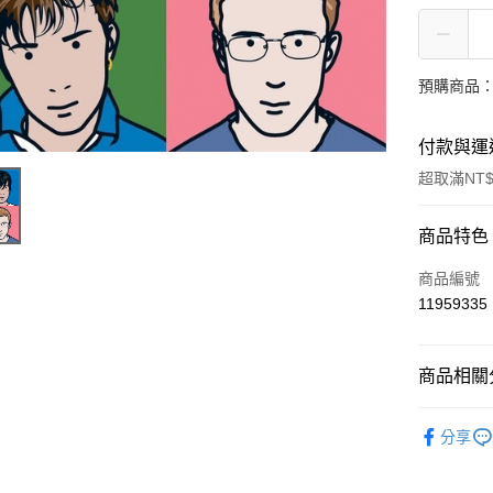
預購商品：
付款與運
超取滿NT$
付款方式
商品特色
信用卡一
商品編號
11959335
超商取貨
LINE Pay
商品相關分
街口支付
西洋
搖
分享
悠遊付
AFTEE先