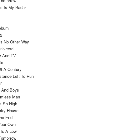
 Tomorrow
ic Is My Radar
lebum
 2
e's No Other Way
niversal
ee And TV
fe
Of A Century
stance Left To Run
r
ls And Boys
rmless Man
's So High
ntry House
The End
Your Own
 Is A Low
 Tomorrow