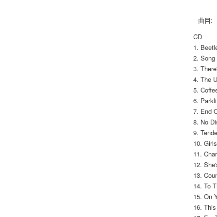
曲目:
CD
1. Beet
2. Song
3. Ther
4. The U
5. Coff
6. Parkli
7. End 
8. No Di
9. Tende
10. Gir
11. Cha
12. She
13. Cou
14. To 
15. On 
16. This