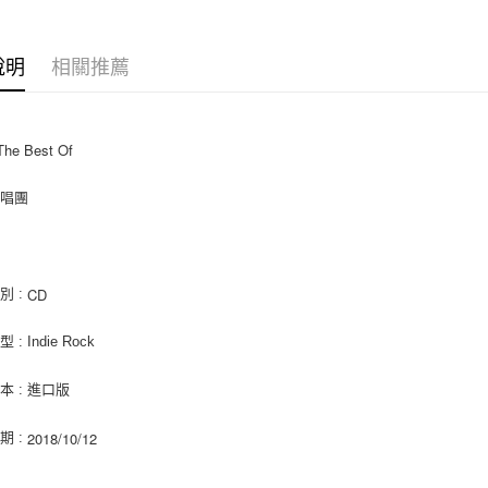
相關說明
【關於「A
ATM付款
AFTEE
說明
相關推薦
便利好安
１．簡單
２．便利
運送方式
３．安心
The Best Of
全家取貨
【「AFT
每筆NT$6
１．於結帳
合唱團
付」結帳
付款後全
２．訂單
３．收到繳
每筆NT$6
／ATM／
※ 請注意
CD
別 :
7-11取貨
絡購買商品
先享後付
每筆NT$6
: Indie Rock
※ 交易是
是否繳費成
付款後7-1
付客戶支
本 : 進口版
每筆NT$6
【注意事
2018/10/12
期 :
新竹貨運
１．透過由
交易，需
每筆NT$9
求債權轉