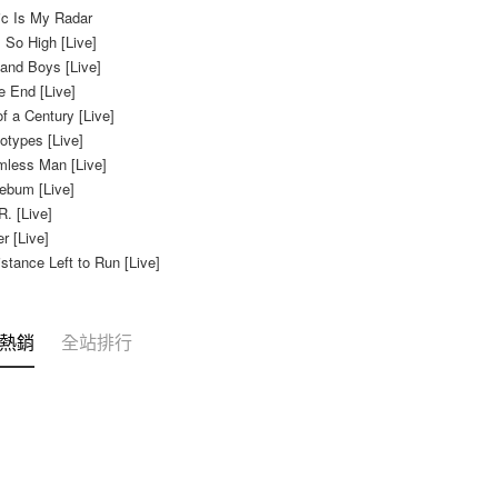
ic Is My Radar
 So High [Live]
 and Boys [Live]
e End [Live]
f a Century [Live]
otypes [Live]
mless Man [Live]
ebum [Live]
. [Live]
r [Live]
stance Left to Run [Live]
熱銷
全站排行