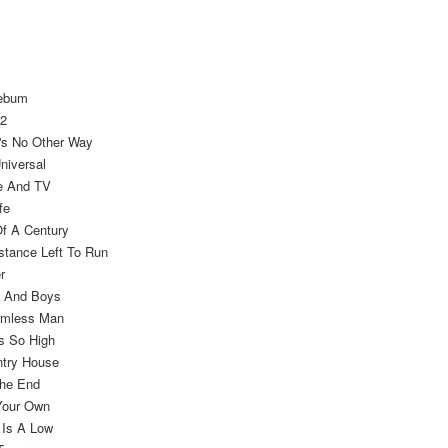
２．關於
宅配 (離島
https://aft
每筆NT$2
３．未成
「AFTE
付款後門
任。
lebum
４．使用「
免運費
 2
即時審查
e's No Other Way
結果請求
亞洲國家/
５．嚴禁
niversal
形，恩沛
ee And TV
北美國家/
動。
fe
歐洲國家/
Of A Century
stance Left To Run
r
ls And Boys
rmless Man
's So High
ntry House
The End
Your Own
 Is A Low