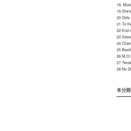
18. Mus
19 She's
20 Girls
21 To th
22 End o
23 Stere
24 Char
25 Beetl
26 M.O.R
27 Tende
28 No Di
本分類