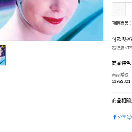
預購商品：
付款與運
超取滿NT$
付款方式
商品特色
信用卡一
商品編號
11959321
超商取貨
LINE Pay
商品相關分
街口支付
西洋
搖
分享
悠遊付
AFTEE先