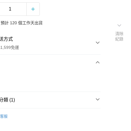
預計 120 個工作天出貨
清除
送方式
紀錄
1,599免運
次付款
付款
類 (1)
滾
客服
享後付