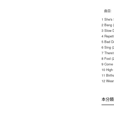
曲目:
1 She's
2 Bang 
3 Slow 
4 Repeti
5 Bad D
6 Sing 
7 There
8 Fool 
9 Come 
10 High
11 Birt
12 Wear
本分類