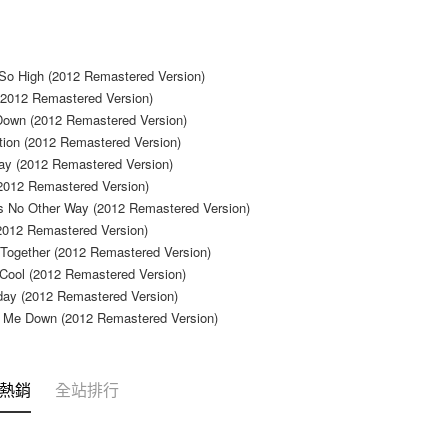
２．關於
宅配 (離島
https://aft
每筆NT$2
３．未成
「AFTE
 So High (2012 Remastered Version)
付款後門
任。
(2012 Remastered Version)
４．使用「
免運費
Down (2012 Remastered Version)
即時審查
tion (2012 Remastered Version)
結果請求
亞洲國家/
５．嚴禁
ay (2012 Remastered Version)
形，恩沛
(2012 Remastered Version)
北美國家/
動。
's No Other Way (2012 Remastered Version)
歐洲國家/
(2012 Remastered Version)
Together (2012 Remastered Version)
 Cool (2012 Remastered Version)
hday (2012 Remastered Version)
 Me Down (2012 Remastered Version)
熱銷
全站排行