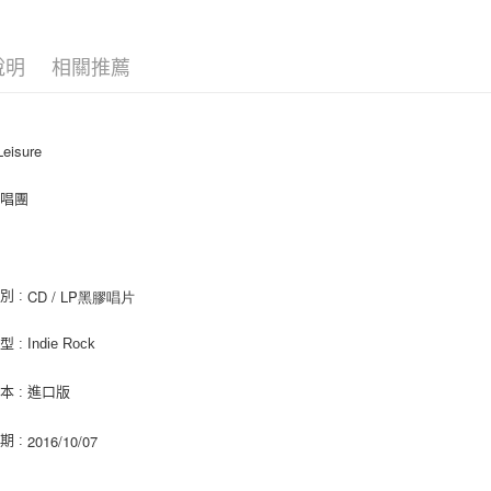
相關說明
【關於「A
ATM付款
AFTEE
說明
相關推薦
便利好安
１．簡單
２．便利
運送方式
３．安心
Leisure
全家取貨
【「AFT
每筆NT$6
１．於結帳
合唱團
付」結帳
付款後全
２．訂單
３．收到繳
每筆NT$6
／ATM／
※ 請注意
CD / LP黑膠唱片
別 :
7-11取貨
絡購買商品
先享後付
每筆NT$6
: Indie Rock
※ 交易是
是否繳費成
付款後7-1
付客戶支
本 : 進口版
每筆NT$6
【注意事
2016/10/07
期 :
新竹貨運
１．透過由
交易，需
每筆NT$9
求債權轉