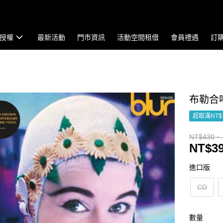
授權
最新活動
門市資訊
活動空間租借
會員禮遇
訂
布勒合唱團
超取滿NT$
NT$430 ~
NT$39
進口版
CD
數量