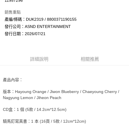
11957296
LINE Pay
銷售重點
Apple Pay
產編/條碼：DUK2319 / 8800371190155
發行公司：ASND ENTERTAINMENT
街口支付
發行日期：2026/07/21
悠遊付
AFTEE先享後付
相關說明
詳細說明
相關推薦
【關於「AFTEE先享後付」】
ATM付款
AFTEE先享後付是「在收到商品之後才付款」的支付方式。 讓您購物簡單
便利好安心！
１．簡單：不需註冊會員、不需綁卡、不需儲值。
產品內容：
運送方式
２．便利：只要手機號碼，簡訊認證，即可結帳。
３．安心：先確認商品／服務後，再付款。
全家取貨付款
版本：Hayoung Orange / Jiwon Blueberry / Chaeyoung Cherry /
Nagyung Lemon / Jiheon Peach
每筆NT$60，滿NT$1,599(含以上)免運費
【「AFTEE先享後付」結帳流程】
１．於結帳方式選擇「AFTEE先享後付」後，將跳轉至「AFTEE先享後付」
CD盒：1 個 (5款 / 14.2cm*12.5cm)
付款後全家取貨
結帳頁面，進行簡訊認證並確認金額後，即可完成結帳。
２．訂單成立數日內，您將收到繳費通知簡訊。
每筆NT$60，滿NT$1,599(含以上)免運費
３．收到繳費通知簡訊後14天內，點擊此簡訊中的連結，可透過四大超商／
騎馬釘寫真書：1 本 (16頁 / 5款 / 12cm*12cm)
ATM／網路銀行／等多元方式進行付款，方視為交易完成。
7-11取貨付款