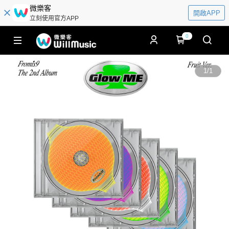
微樂客
開啟APP
立刻使用官方APP
0
1
/
1