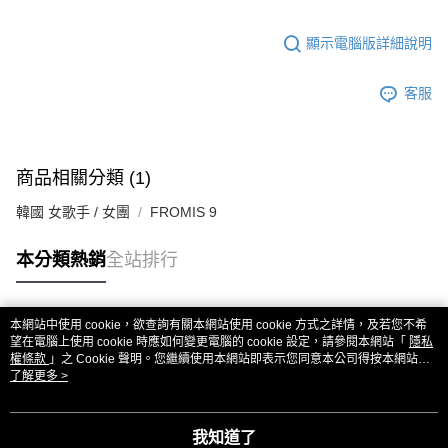
顯示電腦版詳細說明
客服
商品相關分類 (1)
韓國 女歌手 / 女團
FROMIS 9
本分類熱銷
全站排行
本網站中使用 cookie，欲查詢有關本網站使用 cookie 方式之詳情，及若您不希
熱門標籤
望在電腦上使用 cookie 時應如何變更電腦的 cookie 設定，請參閱本網站「
隱私
權條款
」之 Cookie 聲明。您繼續使用本網站即表示您同意本公司得按本網站使
用條款之 Cookie 聲明使用 cookie。
了解更多 >
我知道了