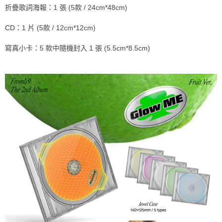
※ 請注意：結帳手續完成當下不需立刻繳費，但若您需要取消訂單，請聯絡
折疊歌詞海報：1 張 (5款 / 24cm*48cm)
每筆NT$60，滿NT$1,599(含以上)免運費
購買商品的店家。未經商家同意取消之訂單仍視為有效，需透過AFTEE先享
後付繳納相關費用。
CD：1 片 (5款 / 12cm*12cm)
付款後7-11取貨
※ 交易是否成功請以「AFTEE先享後付 」之結帳頁面顯示為準，若有關於
是否繳費成功／繳費後需取消欲退款等相關疑問，請聯繫「AFTEE先享後付
每筆NT$60，滿NT$1,599(含以上)免運費
寫真小卡：5 款中隨機封入 1 張 (5.5cm*8.5cm)
客戶支援中心」
https://netprotections.freshdesk.com/support/home
新竹貨運
【注意事項】
１．透過由恩沛科技股份有限公司提供之「AFTEE先享後付」服務完成之交
每筆NT$90
易，需依本服務之必要範圍內提供個人資料，並將交易相關給付款項請求債
權轉讓予恩沛科技股份有限公司。
宅配 (離島)
２．關於個人資料處理事宜，請瀏覽以下網址：
每筆NT$200
https://aftee.tw/terms/#terms3
３．未成年的使用者請事先徵得法定代理人或監護人之同意方可使用
付款後門市自取
「AFTEE先享後付」，若未經同意申辦者引起之損失，本公司不負相關責
任。
免運費
４．使用「AFTEE先享後付」時，將依據個別帳號之用戶狀況，依本公司即
時審查核予不同之上限額度；若仍有額度不足之情形，本公司將視審查結果
亞洲國家/地區配送
查看運費
請求用戶進行身份認證。
５．嚴禁一人註冊多個帳號或使用他人資訊註冊。若發現惡意使用之情形，
北美國家/地區配送
查看運費
恩沛科技股份有限公司將有權停止該用戶之使用額度並採取法律行動。
歐洲國家/地區配送
查看運費