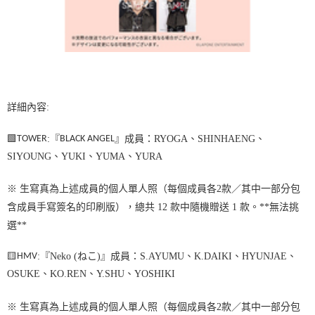
詳細內容
:
🟩
TOWER
:
『
BLACK ANGEL
』成員：RYOGA、SHINHAENG、
SIYOUNG、YUKI、YUMA、YURA
※ 生寫真為上述成員的個人單人照（每個成員各2款／其中一部分包
含成員手寫簽名的印刷版），總共 1
2
款中隨機贈送 1 款。
**
無法挑
選
**
🟨
HMV
:
『Neko (ねこ)』成員：S.AYUMU、K.DAIKI、HYUNJAE、
OSUKE、KO.REN、Y.SHU、YOSHIKI
※ 生寫真為上述成員的個人單人照（每個成員各2款／其中一部分包