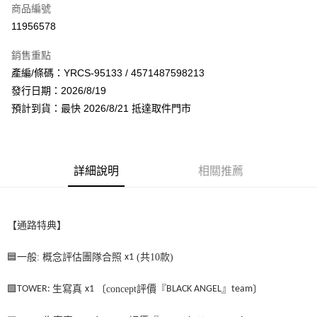
商品編號
超商取貨付款
11956578
LINE Pay
銷售重點
Apple Pay
產編/條碼：YRCS-95133 / 4571487598213
發行日期：2026/8/19
街口支付
預計到貨：最快 2026/8/21 抵達取件門市
悠遊付
AFTEE先享後付
相關說明
詳細說明
相關推薦
【關於「AFTEE先享後付」】
ATM付款
AFTEE先享後付是「在收到商品之後才付款」的支付方式。 讓您購物簡單
便利好安心！
１．簡單：不需註冊會員、不需綁卡、不需儲值。
【通路特典】
運送方式
２．便利：只要手機號碼，簡訊認證，即可結帳。
３．安心：先確認商品／服務後，再付款。
全家取貨付款
🟦
一般
:
概念評估團隊合照
x1
(
共
10
款
)
每筆NT$60，滿NT$1,599(含以上)免運費
【「AFTEE先享後付」結帳流程】
１．於結帳方式選擇「AFTEE先享後付」後，將跳轉至「AFTEE先享後付」
🟩
TOWER
:
生寫真
x1
〔
concept
評價『
BLACK ANGEL
』
team
〕
付款後全家取貨
結帳頁面，進行簡訊認證並確認金額後，即可完成結帳。
２．訂單成立數日內，您將收到繳費通知簡訊。
每筆NT$60，滿NT$1,599(含以上)免運費