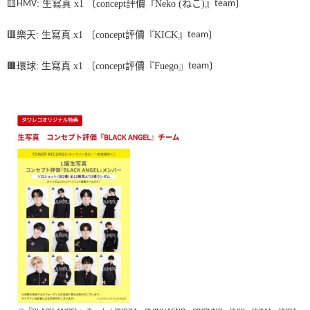
🟨
HMV
:
生寫真
x1
〔
concept
評價『Neko (ねこ)』
team
〕
３．收到繳費通知簡訊後14天內，點擊此簡訊中的連結，可透過四大超商／
ATM／網路銀行／等多元方式進行付款，方視為交易完成。
7-11取貨付款
※ 請注意：結帳手續完成當下不需立刻繳費，但若您需要取消訂單，請聯絡
🟥
樂天
:
生寫真
x1
〔
concept
評價『KICK』
team
〕
每筆NT$60，滿NT$1,599(含以上)免運費
購買商品的店家。未經商家同意取消之訂單仍視為有效，需透過AFTEE先享
後付繳納相關費用。
🟫
環球
:
生寫真
x1
〔
concept
評價『Fuego』
team
〕
付款後7-11取貨
※ 交易是否成功請以「AFTEE先享後付 」之結帳頁面顯示為準，若有關於
是否繳費成功／繳費後需取消欲退款等相關疑問，請聯繫「AFTEE先享後付
每筆NT$60，滿NT$1,599(含以上)免運費
客戶支援中心」
https://netprotections.freshdesk.com/support/home
新竹貨運
【注意事項】
１．透過由恩沛科技股份有限公司提供之「AFTEE先享後付」服務完成之交
每筆NT$90
易，需依本服務之必要範圍內提供個人資料，並將交易相關給付款項請求債
權轉讓予恩沛科技股份有限公司。
宅配 (離島)
２．關於個人資料處理事宜，請瀏覽以下網址：
每筆NT$200
https://aftee.tw/terms/#terms3
３．未成年的使用者請事先徵得法定代理人或監護人之同意方可使用
付款後門市自取
「AFTEE先享後付」，若未經同意申辦者引起之損失，本公司不負相關責
任。
免運費
４．使用「AFTEE先享後付」時，將依據個別帳號之用戶狀況，依本公司即
時審查核予不同之上限額度；若仍有額度不足之情形，本公司將視審查結果
亞洲國家/地區配送
查看運費
請求用戶進行身份認證。
５．嚴禁一人註冊多個帳號或使用他人資訊註冊。若發現惡意使用之情形，
北美國家/地區配送
查看運費
恩沛科技股份有限公司將有權停止該用戶之使用額度並採取法律行動。
歐洲國家/地區配送
查看運費