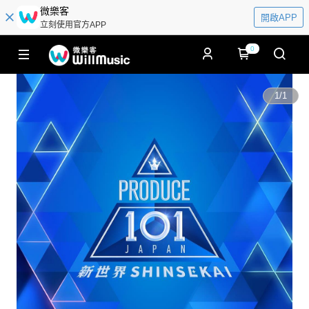
微樂客
開啟APP
立刻使用官方APP
0
1
/
1