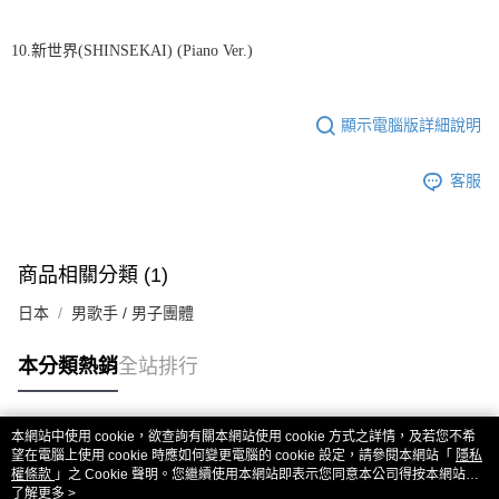
10
.
新世界(SHINSEKAI) (Piano Ver.)
顯示電腦版詳細說明
客服
商品相關分類 (1)
日本
男歌手 / 男子團體
本分類熱銷
全站排行
本網站中使用 cookie，欲查詢有關本網站使用 cookie 方式之詳情，及若您不希
熱門標籤
望在電腦上使用 cookie 時應如何變更電腦的 cookie 設定，請參閱本網站「
隱私
權條款
」之 Cookie 聲明。您繼續使用本網站即表示您同意本公司得按本網站使
用條款之 Cookie 聲明使用 cookie。
了解更多 >