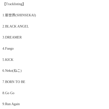
【Tracklisting】
1.
新世界(SHINSEKAI)
2
.
BLACK ANGEL
3
.
DREAMER
4
.
Fuego
5
.
KICK
6
.
Neko(ねこ)
7
.
BORN TO BE
8
.
Go Go
9
.
Run Again