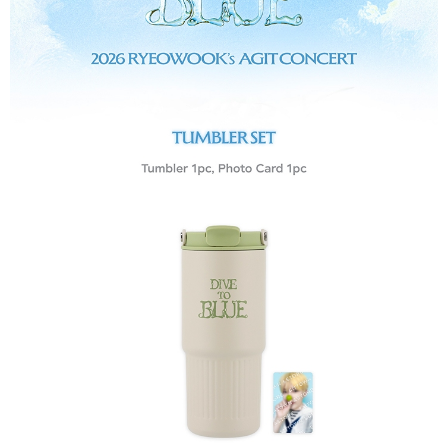
３．收到繳費通知簡訊後14天內，點擊此簡訊中的連結，可透過四大超商／
ATM／網路銀行／等多元方式進行付款，方視為交易完成。
7-11取貨付款
※ 請注意：結帳手續完成當下不需立刻繳費，但若您需要取消訂單，請聯絡
每筆NT$60，滿NT$1,599(含以上)免運費
購買商品的店家。未經商家同意取消之訂單仍視為有效，需透過AFTEE先享
後付繳納相關費用。
付款後7-11取貨
※ 交易是否成功請以「AFTEE先享後付 」之結帳頁面顯示為準，若有關於
是否繳費成功／繳費後需取消欲退款等相關疑問，請聯繫「AFTEE先享後付
每筆NT$60，滿NT$1,599(含以上)免運費
客戶支援中心」
https://netprotections.freshdesk.com/support/home
新竹貨運
【注意事項】
１．透過由恩沛科技股份有限公司提供之「AFTEE先享後付」服務完成之交
每筆NT$90
易，需依本服務之必要範圍內提供個人資料，並將交易相關給付款項請求債
權轉讓予恩沛科技股份有限公司。
宅配 (離島)
２．關於個人資料處理事宜，請瀏覽以下網址：
每筆NT$200
https://aftee.tw/terms/#terms3
３．未成年的使用者請事先徵得法定代理人或監護人之同意方可使用
付款後門市自取
「AFTEE先享後付」，若未經同意申辦者引起之損失，本公司不負相關責
任。
免運費
４．使用「AFTEE先享後付」時，將依據個別帳號之用戶狀況，依本公司即
時審查核予不同之上限額度；若仍有額度不足之情形，本公司將視審查結果
亞洲國家/地區配送
查看運費
請求用戶進行身份認證。
５．嚴禁一人註冊多個帳號或使用他人資訊註冊。若發現惡意使用之情形，
北美國家/地區配送
查看運費
恩沛科技股份有限公司將有權停止該用戶之使用額度並採取法律行動。
歐洲國家/地區配送
查看運費