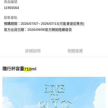
商品編號
超商取貨付款
11955564
LINE Pay
銷售重點
Apple Pay
預購期間：2026/07/07~ 2026/07/13(可能會提前售完)
官方出貨日期：2026/09/08官方開始陸續發貨
街口支付
悠遊付
AFTEE先享後付
詳細說明
相關推薦
相關說明
【關於「AFTEE先享後付」】
ATM付款
AFTEE先享後付是「在收到商品之後才付款」的支付方式。 讓您購物簡單
隨行杯容量
ml
710
便利好安心！
１．簡單：不需註冊會員、不需綁卡、不需儲值。
運送方式
２．便利：只要手機號碼，簡訊認證，即可結帳。
３．安心：先確認商品／服務後，再付款。
全家取貨付款
每筆NT$60，滿NT$1,599(含以上)免運費
【「AFTEE先享後付」結帳流程】
１．於結帳方式選擇「AFTEE先享後付」後，將跳轉至「AFTEE先享後付」
付款後全家取貨
結帳頁面，進行簡訊認證並確認金額後，即可完成結帳。
２．訂單成立數日內，您將收到繳費通知簡訊。
每筆NT$60，滿NT$1,599(含以上)免運費