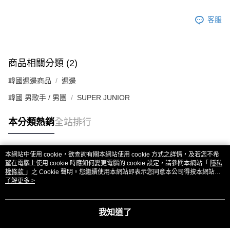
客服
商品相關分類 (2)
韓國週邊商品
週邊
韓國 男歌手 / 男團
SUPER JUNIOR
本分類熱銷
全站排行
本網站中使用 cookie，欲查詢有關本網站使用 cookie 方式之詳情，及若您不希
熱門標籤
望在電腦上使用 cookie 時應如何變更電腦的 cookie 設定，請參閱本網站「
隱私
權條款
」之 Cookie 聲明。您繼續使用本網站即表示您同意本公司得按本網站使
用條款之 Cookie 聲明使用 cookie。
了解更多 >
我知道了