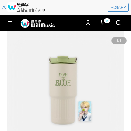
微樂客
開啟APP
立刻使用官方APP
0
1
/
1