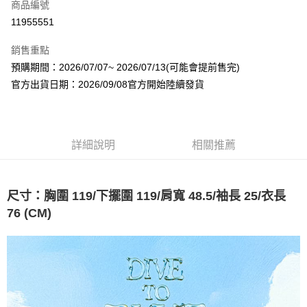
商品編號
超商取貨付款
11955551
LINE Pay
銷售重點
Apple Pay
預購期間：2026/07/07~ 2026/07/13(可能會提前售完)
官方出貨日期：2026/09/08官方開始陸續發貨
街口支付
悠遊付
AFTEE先享後付
詳細說明
相關推薦
相關說明
【關於「AFTEE先享後付」】
ATM付款
AFTEE先享後付是「在收到商品之後才付款」的支付方式。 讓您購物簡單
尺寸：胸圍 119/下擺圍 119/肩寬 48.5/袖長 25/衣長
便利好安心！
１．簡單：不需註冊會員、不需綁卡、不需儲值。
76 (CM)
運送方式
２．便利：只要手機號碼，簡訊認證，即可結帳。
３．安心：先確認商品／服務後，再付款。
全家取貨付款
每筆NT$60，滿NT$1,599(含以上)免運費
【「AFTEE先享後付」結帳流程】
１．於結帳方式選擇「AFTEE先享後付」後，將跳轉至「AFTEE先享後付」
付款後全家取貨
結帳頁面，進行簡訊認證並確認金額後，即可完成結帳。
２．訂單成立數日內，您將收到繳費通知簡訊。
每筆NT$60，滿NT$1,599(含以上)免運費