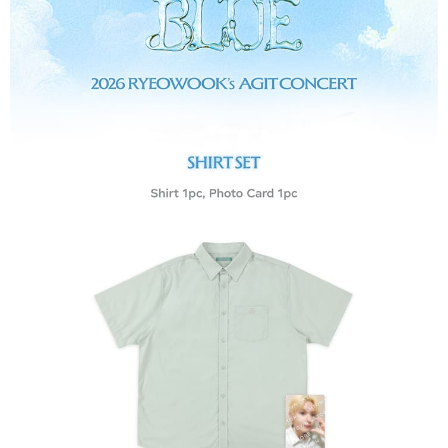
３．收到繳費通知簡訊後14天內，點擊此簡訊中的連結，可透過四大超商／
ATM／網路銀行／等多元方式進行付款，方視為交易完成。
7-11取貨付款
※ 請注意：結帳手續完成當下不需立刻繳費，但若您需要取消訂單，請聯絡
每筆NT$60，滿NT$1,599(含以上)免運費
購買商品的店家。未經商家同意取消之訂單仍視為有效，需透過AFTEE先享
後付繳納相關費用。
付款後7-11取貨
※ 交易是否成功請以「AFTEE先享後付 」之結帳頁面顯示為準，若有關於
是否繳費成功／繳費後需取消欲退款等相關疑問，請聯繫「AFTEE先享後付
每筆NT$60，滿NT$1,599(含以上)免運費
客戶支援中心」
https://netprotections.freshdesk.com/support/home
新竹貨運
【注意事項】
１．透過由恩沛科技股份有限公司提供之「AFTEE先享後付」服務完成之交
每筆NT$90
易，需依本服務之必要範圍內提供個人資料，並將交易相關給付款項請求債
權轉讓予恩沛科技股份有限公司。
宅配 (離島)
２．關於個人資料處理事宜，請瀏覽以下網址：
每筆NT$200
https://aftee.tw/terms/#terms3
３．未成年的使用者請事先徵得法定代理人或監護人之同意方可使用
付款後門市自取
「AFTEE先享後付」，若未經同意申辦者引起之損失，本公司不負相關責
任。
免運費
４．使用「AFTEE先享後付」時，將依據個別帳號之用戶狀況，依本公司即
時審查核予不同之上限額度；若仍有額度不足之情形，本公司將視審查結果
亞洲國家/地區配送
查看運費
請求用戶進行身份認證。
５．嚴禁一人註冊多個帳號或使用他人資訊註冊。若發現惡意使用之情形，
北美國家/地區配送
查看運費
恩沛科技股份有限公司將有權停止該用戶之使用額度並採取法律行動。
歐洲國家/地區配送
查看運費