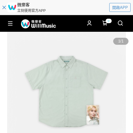
微樂客
開啟APP
立刻使用官方APP
0
1
/
1