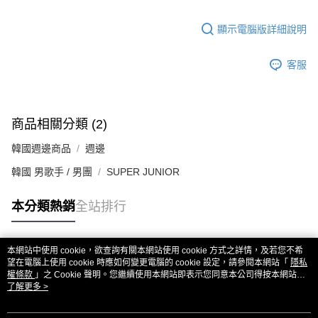
顯示電腦版詳細說明
客服
商品相關分類 (2)
韓國週邊商品
週邊
韓國 男歌手 / 男團
SUPER JUNIOR
本分類熱銷
全站排行
本網站中使用 cookie，欲查詢有關本網站使用 cookie 方式之詳情，及若您不希
熱門標籤
望在電腦上使用 cookie 時應如何變更電腦的 cookie 設定，請參閱本網站「
隱私
權條款
」之 Cookie 聲明。您繼續使用本網站即表示您同意本公司得按本網站使
用條款之 Cookie 聲明使用 cookie。
了解更多 >