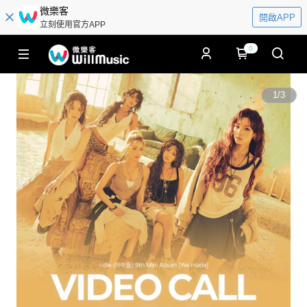
微樂客
開啟APP
立刻使用官方APP
0
1
/
3