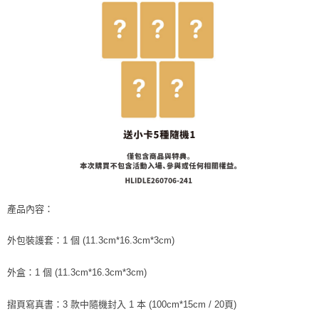
7-11取貨付款
※ 請注意：結帳手續完成當下不需立刻繳費，但若您需要取消訂單，請聯絡
每筆NT$60，滿NT$1,599(含以上)免運費
購買商品的店家。未經商家同意取消之訂單仍視為有效，需透過AFTEE先享
後付繳納相關費用。
付款後7-11取貨
※ 交易是否成功請以「AFTEE先享後付 」之結帳頁面顯示為準，若有關於
是否繳費成功／繳費後需取消欲退款等相關疑問，請聯繫「AFTEE先享後付
每筆NT$60，滿NT$1,599(含以上)免運費
客戶支援中心」
https://netprotections.freshdesk.com/support/home
新竹貨運
【注意事項】
１．透過由恩沛科技股份有限公司提供之「AFTEE先享後付」服務完成之交
每筆NT$90
易，需依本服務之必要範圍內提供個人資料，並將交易相關給付款項請求債
權轉讓予恩沛科技股份有限公司。
宅配 (離島)
２．關於個人資料處理事宜，請瀏覽以下網址：
每筆NT$200
https://aftee.tw/terms/#terms3
３．未成年的使用者請事先徵得法定代理人或監護人之同意方可使用
付款後門市自取
「AFTEE先享後付」，若未經同意申辦者引起之損失，本公司不負相關責
任。
免運費
產品內容：
４．使用「AFTEE先享後付」時，將依據個別帳號之用戶狀況，依本公司即
時審查核予不同之上限額度；若仍有額度不足之情形，本公司將視審查結果
亞洲國家/地區配送
查看運費
請求用戶進行身份認證。
外包裝護套：1 個 (11.3cm*16.3cm*3cm)
５．嚴禁一人註冊多個帳號或使用他人資訊註冊。若發現惡意使用之情形，
北美國家/地區配送
查看運費
恩沛科技股份有限公司將有權停止該用戶之使用額度並採取法律行動。
外盒：1 個 (11.3cm*16.3cm*3cm)
歐洲國家/地區配送
查看運費
摺頁寫真書：3 款中隨機封入 1 本 (100cm*15cm / 20頁)