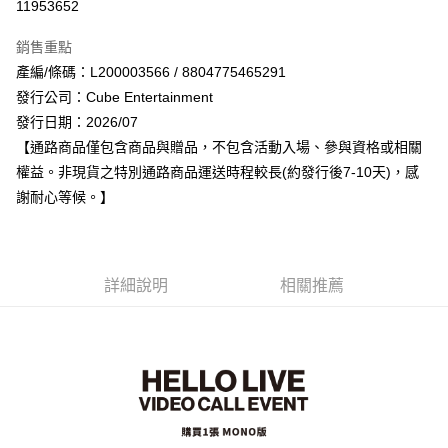
11953652
LINE Pay
銷售重點
Apple Pay
產編/條碼：L200003566 / 8804775465291
發行公司：Cube Entertainment
街口支付
發行日期：2026/07
悠遊付
【通路商品僅包含商品與贈品，不包含活動入場、參與資格或相關
權益。非現貨之特別通路商品運送時程較長(約發行後7-10天)，感
AFTEE先享後付
謝耐心等候。】
相關說明
【關於「AFTEE先享後付」】
ATM付款
AFTEE先享後付是「在收到商品之後才付款」的支付方式。 讓您購物簡單
便利好安心！
１．簡單：不需註冊會員、不需綁卡、不需儲值。
詳細說明
相關推薦
運送方式
２．便利：只要手機號碼，簡訊認證，即可結帳。
３．安心：先確認商品／服務後，再付款。
全家取貨付款
每筆NT$60，滿NT$1,599(含以上)免運費
【「AFTEE先享後付」結帳流程】
１．於結帳方式選擇「AFTEE先享後付」後，將跳轉至「AFTEE先享後付」
付款後全家取貨
結帳頁面，進行簡訊認證並確認金額後，即可完成結帳。
２．訂單成立數日內，您將收到繳費通知簡訊。
每筆NT$60，滿NT$1,599(含以上)免運費
３．收到繳費通知簡訊後14天內，點擊此簡訊中的連結，可透過四大超商／
ATM／網路銀行／等多元方式進行付款，方視為交易完成。