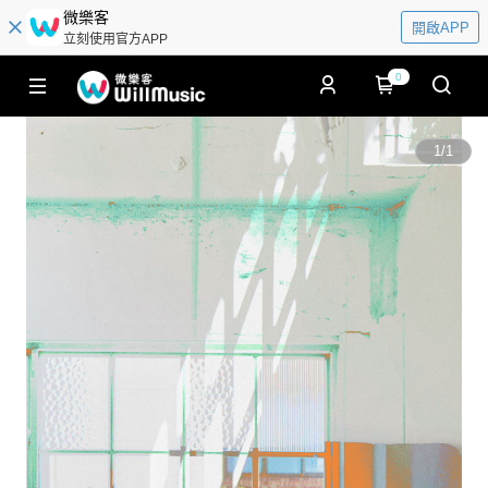
微樂客
開啟APP
立刻使用官方APP
0
1
/
1