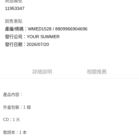
商品編號
超商取貨付款
11953347
LINE Pay
銷售重點
Apple Pay
產編/條碼：WMED1528 / 8809966904696
發行公司：YOUR SUMMER
街口支付
發行日期：2026/07/20
悠遊付
AFTEE先享後付
相關說明
詳細說明
相關推薦
【關於「AFTEE先享後付」】
ATM付款
AFTEE先享後付是「在收到商品之後才付款」的支付方式。 讓您購物簡單
便利好安心！
１．簡單：不需註冊會員、不需綁卡、不需儲值。
產品內容：
運送方式
２．便利：只要手機號碼，簡訊認證，即可結帳。
３．安心：先確認商品／服務後，再付款。
全家取貨付款
外盒包裝：1 個
每筆NT$60，滿NT$1,599(含以上)免運費
【「AFTEE先享後付」結帳流程】
CD：1 片
１．於結帳方式選擇「AFTEE先享後付」後，將跳轉至「AFTEE先享後付」
付款後全家取貨
結帳頁面，進行簡訊認證並確認金額後，即可完成結帳。
歌詞本：1 本
２．訂單成立數日內，您將收到繳費通知簡訊。
每筆NT$60，滿NT$1,599(含以上)免運費
３．收到繳費通知簡訊後14天內，點擊此簡訊中的連結，可透過四大超商／