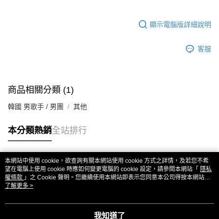
顯示電腦版詳細說明
客服
商品相關分類 (1)
韓國 男歌手 / 男團
其他
本分類熱銷
全站排行
本網站中使用 cookie，欲查詢有關本網站使用 cookie 方式之詳情，及若您不希
熱門標籤
望在電腦上使用 cookie 時應如何變更電腦的 cookie 設定，請參閱本網站「
隱私
權條款
」之 Cookie 聲明。您繼續使用本網站即表示您同意本公司得按本網站使
用條款之 Cookie 聲明使用 cookie。
了解更多 >
我知道了