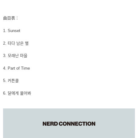
ATM／網路銀行／等多元方式進行付款，方視為交易完成。
7-11取貨付款
※ 請注意：結帳手續完成當下不需立刻繳費，但若您需要取消訂單，請聯絡
每筆NT$60，滿NT$1,599(含以上)免運費
購買商品的店家。未經商家同意取消之訂單仍視為有效，需透過AFTEE先享
曲目表：
後付繳納相關費用。
付款後7-11取貨
※ 交易是否成功請以「AFTEE先享後付 」之結帳頁面顯示為準，若有關於
1. Sunset
是否繳費成功／繳費後需取消欲退款等相關疑問，請聯繫「AFTEE先享後付
每筆NT$60，滿NT$1,599(含以上)免運費
客戶支援中心」
https://netprotections.freshdesk.com/support/home
2. 타다 남은 별
新竹貨運
【注意事項】
１．透過由恩沛科技股份有限公司提供之「AFTEE先享後付」服務完成之交
每筆NT$90
3. 모래난 마을
易，需依本服務之必要範圍內提供個人資料，並將交易相關給付款項請求債
權轉讓予恩沛科技股份有限公司。
宅配 (離島)
4. Part of Time
２．關於個人資料處理事宜，請瀏覽以下網址：
每筆NT$200
https://aftee.tw/terms/#terms3
5. 커튼콜
３．未成年的使用者請事先徵得法定代理人或監護人之同意方可使用
付款後門市自取
「AFTEE先享後付」，若未經同意申辦者引起之損失，本公司不負相關責
6. 달에게 물어봐
任。
免運費
４．使用「AFTEE先享後付」時，將依據個別帳號之用戶狀況，依本公司即
時審查核予不同之上限額度；若仍有額度不足之情形，本公司將視審查結果
請求用戶進行身份認證。
５．嚴禁一人註冊多個帳號或使用他人資訊註冊。若發現惡意使用之情形，
恩沛科技股份有限公司將有權停止該用戶之使用額度並採取法律行動。