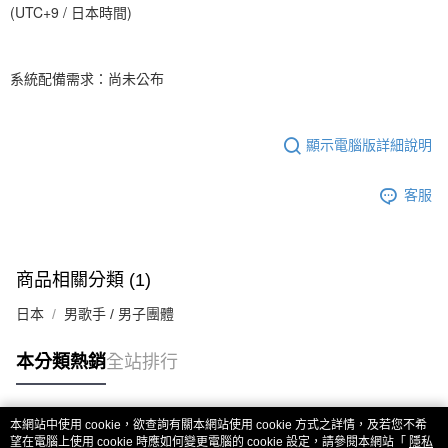
歐洲國家/地區配送
查看運費
(UTC+9 / 日本時間)
系統配備需求：尚未公布
顯示電腦版詳細說明
客服
商品相關分類 (1)
日本
男歌手 / 男子團體
本分類熱銷
全站排行
本網站中使用 cookie，欲查詢有關本網站使用 cookie 方式之詳情，及若您不希
熱門標籤
望在電腦上使用 cookie 時應如何變更電腦的 cookie 設定，請參閱本網站「
隱私