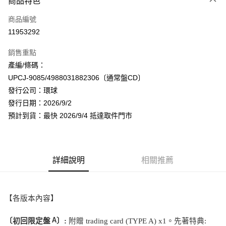
商品特色
信用卡一次付款
商品編號
超商取貨付款
11953292
LINE Pay
銷售重點
Apple Pay
產編/條碼：
UPCJ-9085/4988031882306〔通常盤CD〕
街口支付
發行公司：環球
悠遊付
發行日期：2026/9/2
預計到貨：最快 2026/9/4 抵達取件門市
AFTEE先享後付
相關說明
【關於「AFTEE先享後付」】
ATM付款
AFTEE先享後付是「在收到商品之後才付款」的支付方式。 讓您購物簡單
詳細說明
相關推薦
便利好安心！
１．簡單：不需註冊會員、不需綁卡、不需儲值。
運送方式
２．便利：只要手機號碼，簡訊認證，即可結帳。
３．安心：先確認商品／服務後，再付款。
全家取貨付款
【各版本內容】
每筆NT$60，滿NT$1,599(含以上)免運費
【「AFTEE先享後付」結帳流程】
１．於結帳方式選擇「AFTEE先享後付」後，將跳轉至「AFTEE先享後付」
〔初回限定盤
A
〕
:
附贈
trading card (TYPE A) x1
。先著特典
:
付款後全家取貨
結帳頁面，進行簡訊認證並確認金額後，即可完成結帳。