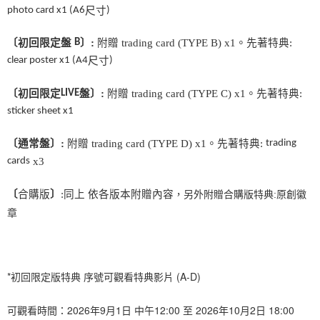
２．訂單成立數日內，您將收到繳費通知簡訊。
photo card
x1 (A6
尺寸
)
每筆NT$60，滿NT$1,599(含以上)免運費
３．收到繳費通知簡訊後14天內，點擊此簡訊中的連結，可透過四大超商／
ATM／網路銀行／等多元方式進行付款，方視為交易完成。
7-11取貨付款
〔初回限定盤
B
〕
:
附贈
trading card (TYPE B) x1
。先著特典
:
※ 請注意：結帳手續完成當下不需立刻繳費，但若您需要取消訂單，請聯絡
clear poster
x1
(A4
尺寸
)
每筆NT$60，滿NT$1,599(含以上)免運費
購買商品的店家。未經商家同意取消之訂單仍視為有效，需透過AFTEE先享
後付繳納相關費用。
付款後7-11取貨
※ 交易是否成功請以「AFTEE先享後付 」之結帳頁面顯示為準，若有關於
〔初回限定
LIVE
盤〕
:
附贈
trading card (TYPE C) x1
。先著特典
:
是否繳費成功／繳費後需取消欲退款等相關疑問，請聯繫「AFTEE先享後付
每筆NT$60，滿NT$1,599(含以上)免運費
sticker sheet
x1
客戶支援中心」
https://netprotections.freshdesk.com/support/home
新竹貨運
【注意事項】
〔通常盤〕
:
附贈
trading card (TYPE D) x1
。先著特典
:
trading
１．透過由恩沛科技股份有限公司提供之「AFTEE先享後付」服務完成之交
每筆NT$90
cards
x3
易，需依本服務之必要範圍內提供個人資料，並將交易相關給付款項請求債
權轉讓予恩沛科技股份有限公司。
宅配 (離島)
２．關於個人資料處理事宜，請瀏覽以下網址：
〔
合購版
〕
:
同上
依各版本附贈內容
，另外附贈合購版特典
:
原創徽
每筆NT$200
https://aftee.tw/terms/#terms3
章
３．未成年的使用者請事先徵得法定代理人或監護人之同意方可使用
付款後門市自取
「AFTEE先享後付」，若未經同意申辦者引起之損失，本公司不負相關責
任。
免運費
４．使用「AFTEE先享後付」時，將依據個別帳號之用戶狀況，依本公司即
時審查核予不同之上限額度；若仍有額度不足之情形，本公司將視審查結果
亞洲國家/地區配送
查看運費
*初回限定版特典 序號可觀看特典影片 (A-D)
請求用戶進行身份認證。
５．嚴禁一人註冊多個帳號或使用他人資訊註冊。若發現惡意使用之情形，
北美國家/地區配送
查看運費
恩沛科技股份有限公司將有權停止該用戶之使用額度並採取法律行動。
可觀看時間：2026年9月1日 中午12:00 至 2026年10月2日 18:00