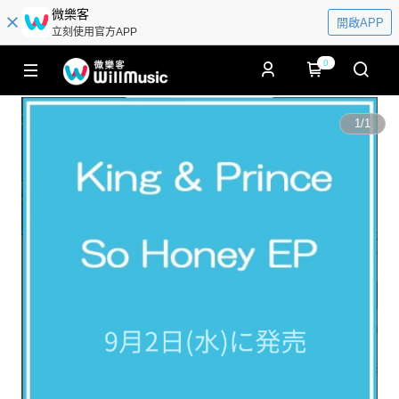
微樂客
開啟APP
立刻使用官方APP
0
1
/
1