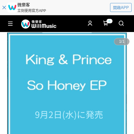
微樂客
開啟APP
立刻使用官方APP
0
1
/
1