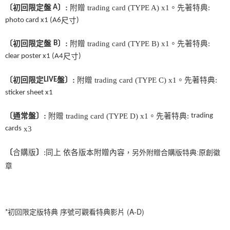
２．訂單成立數日內，您將收到繳費通知簡訊。
〔初回限定盤
A
〕
:
附贈
trading card (TYPE A) x1
。先著特典
:
每筆NT$60，滿NT$1,599(含以上)免運費
３．收到繳費通知簡訊後14天內，點擊此簡訊中的連結，可透過四大超商／
photo card
x1 (A6
尺寸
)
ATM／網路銀行／等多元方式進行付款，方視為交易完成。
7-11取貨付款
※ 請注意：結帳手續完成當下不需立刻繳費，但若您需要取消訂單，請聯絡
〔初回限定盤
B
〕
:
附贈
trading card (TYPE B) x1
。先著特典
:
每筆NT$60，滿NT$1,599(含以上)免運費
購買商品的店家。未經商家同意取消之訂單仍視為有效，需透過AFTEE先享
後付繳納相關費用。
clear poster
x1
(A4
尺寸
)
付款後7-11取貨
※ 交易是否成功請以「AFTEE先享後付 」之結帳頁面顯示為準，若有關於
是否繳費成功／繳費後需取消欲退款等相關疑問，請聯繫「AFTEE先享後付
每筆NT$60，滿NT$1,599(含以上)免運費
〔初回限定
LIVE
盤〕
:
附贈
trading card (TYPE C) x1
。先著特典
:
客戶支援中心」
https://netprotections.freshdesk.com/support/home
sticker sheet
x1
新竹貨運
【注意事項】
１．透過由恩沛科技股份有限公司提供之「AFTEE先享後付」服務完成之交
每筆NT$90
〔通常盤〕
:
附贈
trading card (TYPE D) x1
。先著特典
:
trading
易，需依本服務之必要範圍內提供個人資料，並將交易相關給付款項請求債
權轉讓予恩沛科技股份有限公司。
cards
宅配 (離島)
x3
２．關於個人資料處理事宜，請瀏覽以下網址：
每筆NT$200
https://aftee.tw/terms/#terms3
〔
合購版
〕
:
同上
依各版本附贈內容
，另外附贈合購版特典
:
原創徽
３．未成年的使用者請事先徵得法定代理人或監護人之同意方可使用
付款後門市自取
「AFTEE先享後付」，若未經同意申辦者引起之損失，本公司不負相關責
章
任。
免運費
４．使用「AFTEE先享後付」時，將依據個別帳號之用戶狀況，依本公司即
時審查核予不同之上限額度；若仍有額度不足之情形，本公司將視審查結果
亞洲國家/地區配送
查看運費
請求用戶進行身份認證。
*初回限定版特典 序號可觀看特典影片 (A-D)
５．嚴禁一人註冊多個帳號或使用他人資訊註冊。若發現惡意使用之情形，
北美國家/地區配送
查看運費
恩沛科技股份有限公司將有權停止該用戶之使用額度並採取法律行動。