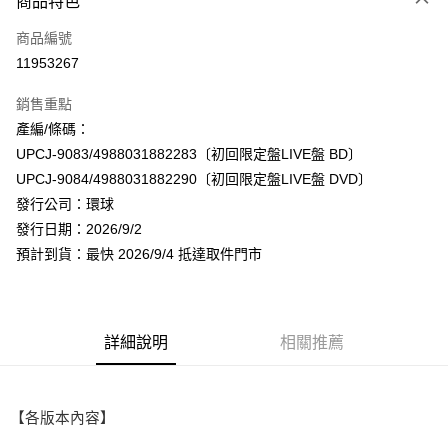
商品特色
信用卡一次付款
商品編號
超商取貨付款
11953267
LINE Pay
銷售重點
Apple Pay
產編/條碼：
UPCJ-9083/4988031882283〔初回限定盤LIVE盤 BD〕
街口支付
UPCJ-9084/4988031882290〔初回限定盤LIVE盤 DVD〕
悠遊付
發行公司：環球
發行日期：2026/9/2
AFTEE先享後付
預計到貨：最快 2026/9/4 抵達取件門市
相關說明
【關於「AFTEE先享後付」】
ATM付款
AFTEE先享後付是「在收到商品之後才付款」的支付方式。 讓您購物簡單
便利好安心！
１．簡單：不需註冊會員、不需綁卡、不需儲值。
詳細說明
相關推薦
運送方式
２．便利：只要手機號碼，簡訊認證，即可結帳。
３．安心：先確認商品／服務後，再付款。
全家取貨付款
每筆NT$60，滿NT$1,599(含以上)免運費
【「AFTEE先享後付」結帳流程】
【各版本內容】
１．於結帳方式選擇「AFTEE先享後付」後，將跳轉至「AFTEE先享後付」
付款後全家取貨
結帳頁面，進行簡訊認證並確認金額後，即可完成結帳。