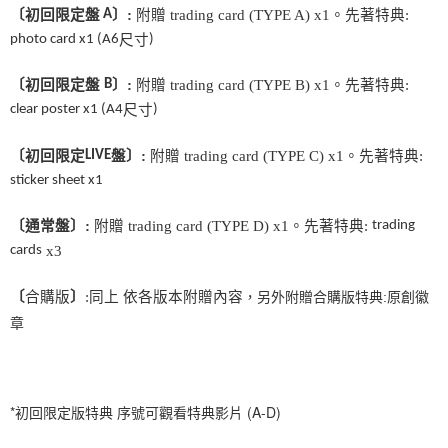
２．訂單成立數日內，您將收到繳費通知簡訊。
〔初回限定盤
A
〕
:
附贈
trading card (TYPE A) x1
。先著特典
:
每筆NT$60，滿NT$1,599(含以上)免運費
３．收到繳費通知簡訊後14天內，點擊此簡訊中的連結，可透過四大超商／
photo card
x1 (A6
尺寸
)
ATM／網路銀行／等多元方式進行付款，方視為交易完成。
7-11取貨付款
※ 請注意：結帳手續完成當下不需立刻繳費，但若您需要取消訂單，請聯絡
〔初回限定盤
B
〕
:
附贈
trading card (TYPE B) x1
。先著特典
:
每筆NT$60，滿NT$1,599(含以上)免運費
購買商品的店家。未經商家同意取消之訂單仍視為有效，需透過AFTEE先享
後付繳納相關費用。
clear poster
x1
(A4
尺寸
)
付款後7-11取貨
※ 交易是否成功請以「AFTEE先享後付 」之結帳頁面顯示為準，若有關於
是否繳費成功／繳費後需取消欲退款等相關疑問，請聯繫「AFTEE先享後付
每筆NT$60，滿NT$1,599(含以上)免運費
〔初回限定
LIVE
盤〕
:
附贈
trading card (TYPE C) x1
。先著特典
:
客戶支援中心」
https://netprotections.freshdesk.com/support/home
sticker sheet
x1
新竹貨運
【注意事項】
１．透過由恩沛科技股份有限公司提供之「AFTEE先享後付」服務完成之交
每筆NT$90
〔通常盤〕
:
附贈
trading card (TYPE D) x1
。先著特典
:
trading
易，需依本服務之必要範圍內提供個人資料，並將交易相關給付款項請求債
權轉讓予恩沛科技股份有限公司。
cards
宅配 (離島)
x3
２．關於個人資料處理事宜，請瀏覽以下網址：
每筆NT$200
https://aftee.tw/terms/#terms3
〔
合購版
〕
:
同上
依各版本附贈內容
，另外附贈合購版特典
:
原創徽
３．未成年的使用者請事先徵得法定代理人或監護人之同意方可使用
付款後門市自取
「AFTEE先享後付」，若未經同意申辦者引起之損失，本公司不負相關責
章
任。
免運費
４．使用「AFTEE先享後付」時，將依據個別帳號之用戶狀況，依本公司即
時審查核予不同之上限額度；若仍有額度不足之情形，本公司將視審查結果
亞洲國家/地區配送
查看運費
請求用戶進行身份認證。
*初回限定版特典 序號可觀看特典影片 (A-D)
５．嚴禁一人註冊多個帳號或使用他人資訊註冊。若發現惡意使用之情形，
北美國家/地區配送
查看運費
恩沛科技股份有限公司將有權停止該用戶之使用額度並採取法律行動。