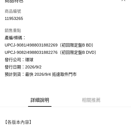
商品特色
信用卡一次付款
商品編號
超商取貨付款
11953265
LINE Pay
銷售重點
Apple Pay
產編/條碼：
UPCJ-9081/4988031882269〔初回限定盤B BD〕
街口支付
UPCJ-9082/4988031882276〔初回限定盤B DVD〕
悠遊付
發行公司：環球
發行日期：2026/9/2
AFTEE先享後付
預計到貨：最快 2026/9/4 抵達取件門市
相關說明
【關於「AFTEE先享後付」】
ATM付款
AFTEE先享後付是「在收到商品之後才付款」的支付方式。 讓您購物簡單
便利好安心！
１．簡單：不需註冊會員、不需綁卡、不需儲值。
詳細說明
相關推薦
運送方式
２．便利：只要手機號碼，簡訊認證，即可結帳。
３．安心：先確認商品／服務後，再付款。
全家取貨付款
每筆NT$60，滿NT$1,599(含以上)免運費
【「AFTEE先享後付」結帳流程】
【各版本內容】
１．於結帳方式選擇「AFTEE先享後付」後，將跳轉至「AFTEE先享後付」
付款後全家取貨
結帳頁面，進行簡訊認證並確認金額後，即可完成結帳。