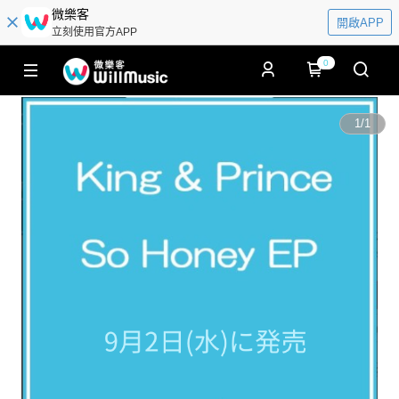
微樂客
開啟APP
立刻使用官方APP
0
1
/
1