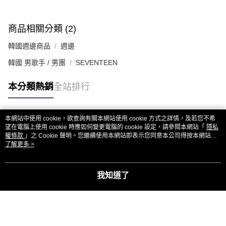
商品相關分類 (2)
韓國週邊商品
週邊
韓國 男歌手 / 男團
SEVENTEEN
本分類熱銷
全站排行
本網站中使用 cookie，欲查詢有關本網站使用 cookie 方式之詳情，及若您不希
熱門標籤
望在電腦上使用 cookie 時應如何變更電腦的 cookie 設定，請參閱本網站「
隱私
權條款
」之 Cookie 聲明。您繼續使用本網站即表示您同意本公司得按本網站使
用條款之 Cookie 聲明使用 cookie。
了解更多 >
我知道了