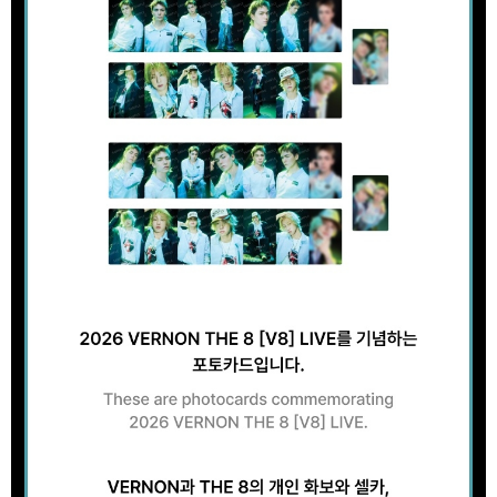
２．訂單成立數日內，您將收到繳費通知簡訊。
每筆NT$60，滿NT$1,599(含以上)免運費
３．收到繳費通知簡訊後14天內，點擊此簡訊中的連結，可透過四大超商／
ATM／網路銀行／等多元方式進行付款，方視為交易完成。
7-11取貨付款
※ 請注意：結帳手續完成當下不需立刻繳費，但若您需要取消訂單，請聯絡
每筆NT$60，滿NT$1,599(含以上)免運費
購買商品的店家。未經商家同意取消之訂單仍視為有效，需透過AFTEE先享
後付繳納相關費用。
付款後7-11取貨
※ 交易是否成功請以「AFTEE先享後付 」之結帳頁面顯示為準，若有關於
是否繳費成功／繳費後需取消欲退款等相關疑問，請聯繫「AFTEE先享後付
每筆NT$60，滿NT$1,599(含以上)免運費
客戶支援中心」
https://netprotections.freshdesk.com/support/home
新竹貨運
【注意事項】
１．透過由恩沛科技股份有限公司提供之「AFTEE先享後付」服務完成之交
每筆NT$90
易，需依本服務之必要範圍內提供個人資料，並將交易相關給付款項請求債
權轉讓予恩沛科技股份有限公司。
宅配 (離島)
２．關於個人資料處理事宜，請瀏覽以下網址：
每筆NT$200
https://aftee.tw/terms/#terms3
３．未成年的使用者請事先徵得法定代理人或監護人之同意方可使用
付款後門市自取
「AFTEE先享後付」，若未經同意申辦者引起之損失，本公司不負相關責
任。
免運費
４．使用「AFTEE先享後付」時，將依據個別帳號之用戶狀況，依本公司即
時審查核予不同之上限額度；若仍有額度不足之情形，本公司將視審查結果
亞洲國家/地區配送
查看運費
請求用戶進行身份認證。
５．嚴禁一人註冊多個帳號或使用他人資訊註冊。若發現惡意使用之情形，
北美國家/地區配送
查看運費
恩沛科技股份有限公司將有權停止該用戶之使用額度並採取法律行動。