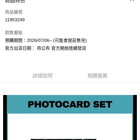
商品特色
信用卡一次付款
商品編號
超商取貨付款
11953249
LINE Pay
銷售重點
Apple Pay
預購期間：2026/07/06~ (可能會提前售完)
官方出貨日期： 待公布 官方開始陸續發貨
街口支付
悠遊付
AFTEE先享後付
詳細說明
相關推薦
相關說明
【關於「AFTEE先享後付」】
ATM付款
AFTEE先享後付是「在收到商品之後才付款」的支付方式。 讓您購物簡單
便利好安心！
１．簡單：不需註冊會員、不需綁卡、不需儲值。
運送方式
２．便利：只要手機號碼，簡訊認證，即可結帳。
３．安心：先確認商品／服務後，再付款。
全家取貨付款
每筆NT$60，滿NT$1,599(含以上)免運費
【「AFTEE先享後付」結帳流程】
１．於結帳方式選擇「AFTEE先享後付」後，將跳轉至「AFTEE先享後付」
付款後全家取貨
結帳頁面，進行簡訊認證並確認金額後，即可完成結帳。