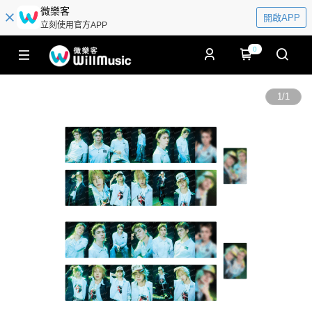
微樂客
開啟APP
立刻使用官方APP
0
1
/
1