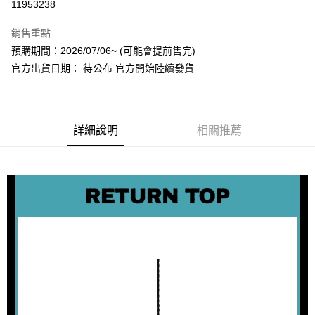
11953238
LINE Pay
銷售重點
Apple Pay
預購期間：2026/07/06~ (可能會提前售完)
官方出貨日期： 待公布 官方開始陸續發貨
街口支付
悠遊付
AFTEE先享後付
詳細說明
相關推薦
相關說明
【關於「AFTEE先享後付」】
ATM付款
AFTEE先享後付是「在收到商品之後才付款」的支付方式。 讓您購物簡單
便利好安心！
１．簡單：不需註冊會員、不需綁卡、不需儲值。
運送方式
２．便利：只要手機號碼，簡訊認證，即可結帳。
３．安心：先確認商品／服務後，再付款。
全家取貨付款
每筆NT$60，滿NT$1,599(含以上)免運費
【「AFTEE先享後付」結帳流程】
１．於結帳方式選擇「AFTEE先享後付」後，將跳轉至「AFTEE先享後付」
付款後全家取貨
結帳頁面，進行簡訊認證並確認金額後，即可完成結帳。
２．訂單成立數日內，您將收到繳費通知簡訊。
每筆NT$60，滿NT$1,599(含以上)免運費
３．收到繳費通知簡訊後14天內，點擊此簡訊中的連結，可透過四大超商／
ATM／網路銀行／等多元方式進行付款，方視為交易完成。