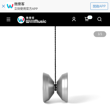
微樂客
開啟APP
立刻使用官方APP
0
1
/
1