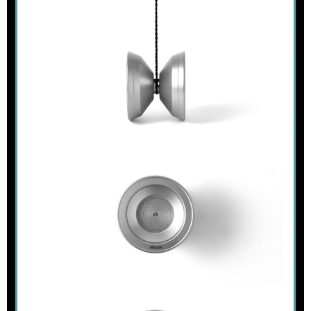
7-11取貨付款
※ 請注意：結帳手續完成當下不需立刻繳費，但若您需要取消訂單，請聯絡
每筆NT$60，滿NT$1,599(含以上)免運費
購買商品的店家。未經商家同意取消之訂單仍視為有效，需透過AFTEE先享
後付繳納相關費用。
付款後7-11取貨
※ 交易是否成功請以「AFTEE先享後付 」之結帳頁面顯示為準，若有關於
是否繳費成功／繳費後需取消欲退款等相關疑問，請聯繫「AFTEE先享後付
每筆NT$60，滿NT$1,599(含以上)免運費
客戶支援中心」
https://netprotections.freshdesk.com/support/home
新竹貨運
【注意事項】
１．透過由恩沛科技股份有限公司提供之「AFTEE先享後付」服務完成之交
每筆NT$90
易，需依本服務之必要範圍內提供個人資料，並將交易相關給付款項請求債
權轉讓予恩沛科技股份有限公司。
宅配 (離島)
２．關於個人資料處理事宜，請瀏覽以下網址：
每筆NT$200
https://aftee.tw/terms/#terms3
３．未成年的使用者請事先徵得法定代理人或監護人之同意方可使用
付款後門市自取
「AFTEE先享後付」，若未經同意申辦者引起之損失，本公司不負相關責
任。
免運費
４．使用「AFTEE先享後付」時，將依據個別帳號之用戶狀況，依本公司即
時審查核予不同之上限額度；若仍有額度不足之情形，本公司將視審查結果
亞洲國家/地區配送
查看運費
請求用戶進行身份認證。
５．嚴禁一人註冊多個帳號或使用他人資訊註冊。若發現惡意使用之情形，
北美國家/地區配送
查看運費
恩沛科技股份有限公司將有權停止該用戶之使用額度並採取法律行動。
歐洲國家/地區配送
查看運費