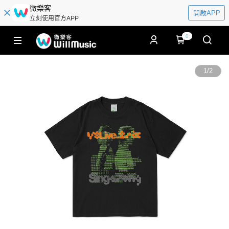
微樂客
開啟APP
立刻使用官方APP
0
1
/
2