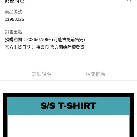
商品特色
信用卡一次付款
商品編號
超商取貨付款
11953225
LINE Pay
銷售重點
Apple Pay
預購期間：2026/07/06~ (可能會提前售完)
官方出貨日期： 待公布 官方開始陸續發貨
街口支付
悠遊付
AFTEE先享後付
詳細說明
相關推薦
相關說明
【關於「AFTEE先享後付」】
ATM付款
AFTEE先享後付是「在收到商品之後才付款」的支付方式。 讓您購物簡單
便利好安心！
１．簡單：不需註冊會員、不需綁卡、不需儲值。
運送方式
２．便利：只要手機號碼，簡訊認證，即可結帳。
３．安心：先確認商品／服務後，再付款。
全家取貨付款
每筆NT$60，滿NT$1,599(含以上)免運費
【「AFTEE先享後付」結帳流程】
１．於結帳方式選擇「AFTEE先享後付」後，將跳轉至「AFTEE先享後付」
付款後全家取貨
結帳頁面，進行簡訊認證並確認金額後，即可完成結帳。