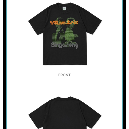
２．訂單成立數日內，您將收到繳費通知簡訊。
每筆NT$60，滿NT$1,599(含以上)免運費
３．收到繳費通知簡訊後14天內，點擊此簡訊中的連結，可透過四大超商／
ATM／網路銀行／等多元方式進行付款，方視為交易完成。
7-11取貨付款
※ 請注意：結帳手續完成當下不需立刻繳費，但若您需要取消訂單，請聯絡
每筆NT$60，滿NT$1,599(含以上)免運費
購買商品的店家。未經商家同意取消之訂單仍視為有效，需透過AFTEE先享
後付繳納相關費用。
付款後7-11取貨
※ 交易是否成功請以「AFTEE先享後付 」之結帳頁面顯示為準，若有關於
是否繳費成功／繳費後需取消欲退款等相關疑問，請聯繫「AFTEE先享後付
每筆NT$60，滿NT$1,599(含以上)免運費
客戶支援中心」
https://netprotections.freshdesk.com/support/home
新竹貨運
【注意事項】
１．透過由恩沛科技股份有限公司提供之「AFTEE先享後付」服務完成之交
每筆NT$90
易，需依本服務之必要範圍內提供個人資料，並將交易相關給付款項請求債
權轉讓予恩沛科技股份有限公司。
宅配 (離島)
２．關於個人資料處理事宜，請瀏覽以下網址：
每筆NT$200
https://aftee.tw/terms/#terms3
３．未成年的使用者請事先徵得法定代理人或監護人之同意方可使用
付款後門市自取
「AFTEE先享後付」，若未經同意申辦者引起之損失，本公司不負相關責
任。
免運費
４．使用「AFTEE先享後付」時，將依據個別帳號之用戶狀況，依本公司即
時審查核予不同之上限額度；若仍有額度不足之情形，本公司將視審查結果
亞洲國家/地區配送
查看運費
請求用戶進行身份認證。
５．嚴禁一人註冊多個帳號或使用他人資訊註冊。若發現惡意使用之情形，
北美國家/地區配送
查看運費
恩沛科技股份有限公司將有權停止該用戶之使用額度並採取法律行動。