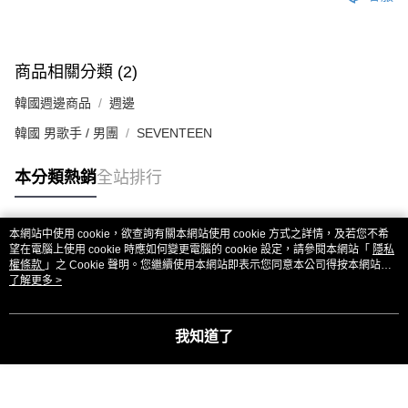
商品相關分類 (2)
韓國週邊商品
週邊
韓國 男歌手 / 男團
SEVENTEEN
本分類熱銷
全站排行
本網站中使用 cookie，欲查詢有關本網站使用 cookie 方式之詳情，及若您不希
熱門標籤
望在電腦上使用 cookie 時應如何變更電腦的 cookie 設定，請參閱本網站「
隱私
權條款
」之 Cookie 聲明。您繼續使用本網站即表示您同意本公司得按本網站使
用條款之 Cookie 聲明使用 cookie。
了解更多 >
我知道了