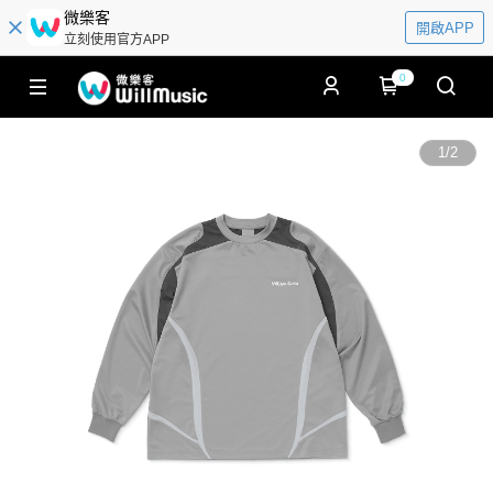
微樂客
開啟APP
立刻使用官方APP
0
1
/
2