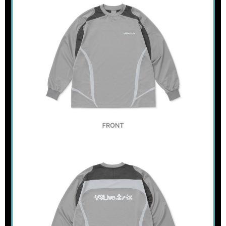
２．訂單成立數日內，您將收到繳費通知簡訊。
每筆NT$60，滿NT$1,599(含以上)免運費
３．收到繳費通知簡訊後14天內，點擊此簡訊中的連結，可透過四大超商／
ATM／網路銀行／等多元方式進行付款，方視為交易完成。
7-11取貨付款
※ 請注意：結帳手續完成當下不需立刻繳費，但若您需要取消訂單，請聯絡
每筆NT$60，滿NT$1,599(含以上)免運費
購買商品的店家。未經商家同意取消之訂單仍視為有效，需透過AFTEE先享
後付繳納相關費用。
付款後7-11取貨
※ 交易是否成功請以「AFTEE先享後付 」之結帳頁面顯示為準，若有關於
是否繳費成功／繳費後需取消欲退款等相關疑問，請聯繫「AFTEE先享後付
每筆NT$60，滿NT$1,599(含以上)免運費
客戶支援中心」
https://netprotections.freshdesk.com/support/home
新竹貨運
【注意事項】
１．透過由恩沛科技股份有限公司提供之「AFTEE先享後付」服務完成之交
每筆NT$90
易，需依本服務之必要範圍內提供個人資料，並將交易相關給付款項請求債
權轉讓予恩沛科技股份有限公司。
宅配 (離島)
２．關於個人資料處理事宜，請瀏覽以下網址：
每筆NT$200
https://aftee.tw/terms/#terms3
３．未成年的使用者請事先徵得法定代理人或監護人之同意方可使用
付款後門市自取
「AFTEE先享後付」，若未經同意申辦者引起之損失，本公司不負相關責
任。
免運費
４．使用「AFTEE先享後付」時，將依據個別帳號之用戶狀況，依本公司即
時審查核予不同之上限額度；若仍有額度不足之情形，本公司將視審查結果
亞洲國家/地區配送
查看運費
請求用戶進行身份認證。
５．嚴禁一人註冊多個帳號或使用他人資訊註冊。若發現惡意使用之情形，
北美國家/地區配送
查看運費
恩沛科技股份有限公司將有權停止該用戶之使用額度並採取法律行動。