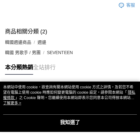
客服
商品相關分類 (2)
韓國週邊商品
週邊
韓國 男歌手 / 男團
SEVENTEEN
本分類熱銷
全站排行
本網站中使用 cookie，欲查詢有關本網站使用 cookie 方式之詳情，及若您不希
熱門標籤
望在電腦上使用 cookie 時應如何變更電腦的 cookie 設定，請參閱本網站「
隱私
權條款
」之 Cookie 聲明。您繼續使用本網站即表示您同意本公司得按本網站使
用條款之 Cookie 聲明使用 cookie。
了解更多 >
我知道了