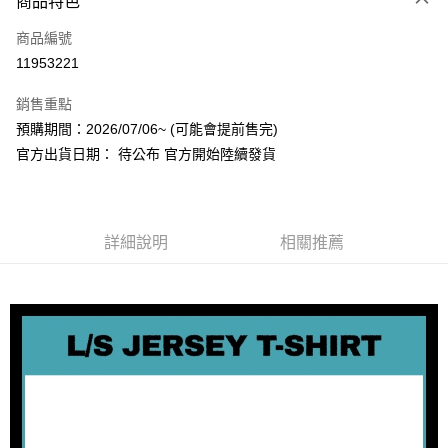
商品特色
信用卡一次付款
商品編號
超商取貨付款
11953221
LINE Pay
銷售重點
Apple Pay
預購期間：2026/07/06~ (可能會提前售完)
官方出貨日期： 待公布 官方開始陸續發貨
街口支付
悠遊付
AFTEE先享後付
詳細說明
相關推薦
相關說明
【關於「AFTEE先享後付」】
ATM付款
AFTEE先享後付是「在收到商品之後才付款」的支付方式。 讓您購物簡單
便利好安心！
１．簡單：不需註冊會員、不需綁卡、不需儲值。
運送方式
２．便利：只要手機號碼，簡訊認證，即可結帳。
３．安心：先確認商品／服務後，再付款。
全家取貨付款
每筆NT$60，滿NT$1,599(含以上)免運費
【「AFTEE先享後付」結帳流程】
１．於結帳方式選擇「AFTEE先享後付」後，將跳轉至「AFTEE先享後付」
付款後全家取貨
結帳頁面，進行簡訊認證並確認金額後，即可完成結帳。