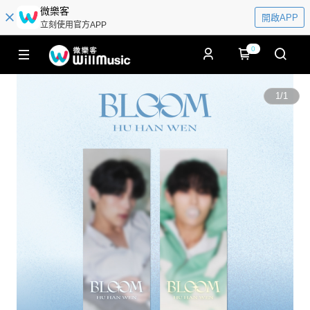
微樂客
開啟APP
立刻使用官方APP
0
1
/
1