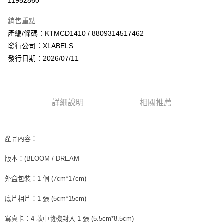
11952860
LINE Pay
銷售重點
Apple Pay
產編/條碼：KTMCD1410 / 8809314517462
發行公司：XLABELS
街口支付
發行日期：2026/07/11
悠遊付
AFTEE先享後付
相關說明
詳細說明
相關推薦
【關於「AFTEE先享後付」】
ATM付款
AFTEE先享後付是「在收到商品之後才付款」的支付方式。 讓您購物簡單
便利好安心！
１．簡單：不需註冊會員、不需綁卡、不需儲值。
產品內容：
運送方式
２．便利：只要手機號碼，簡訊認證，即可結帳。
３．安心：先確認商品／服務後，再付款。
全家取貨付款
版本：(BLOOM / DREAM
每筆NT$60，滿NT$1,599(含以上)免運費
【「AFTEE先享後付」結帳流程】
外盒包裝：1 個 (7cm*17cm)
１．於結帳方式選擇「AFTEE先享後付」後，將跳轉至「AFTEE先享後付」
付款後全家取貨
結帳頁面，進行簡訊認證並確認金額後，即可完成結帳。
底片相片：1 張 (5cm*15cm)
２．訂單成立數日內，您將收到繳費通知簡訊。
每筆NT$60，滿NT$1,599(含以上)免運費
３．收到繳費通知簡訊後14天內，點擊此簡訊中的連結，可透過四大超商／
ATM／網路銀行／等多元方式進行付款，方視為交易完成。
寫真卡：4 款中隨機封入 1 張 (5.5cm*8.5cm)
7-11取貨付款