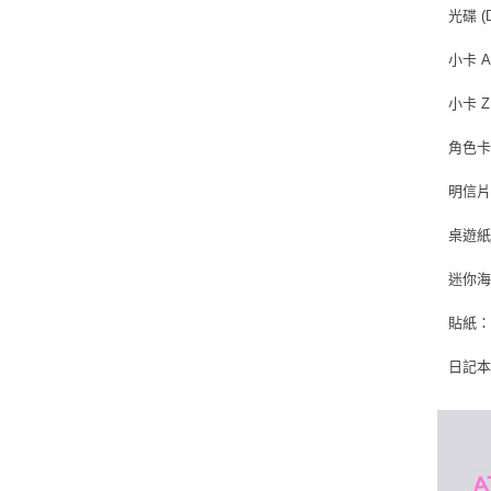
光碟 (D
小卡 A
小卡 Z
角色卡 
明信片：
桌遊紙牌 
迷你海
貼紙：3
日記本：