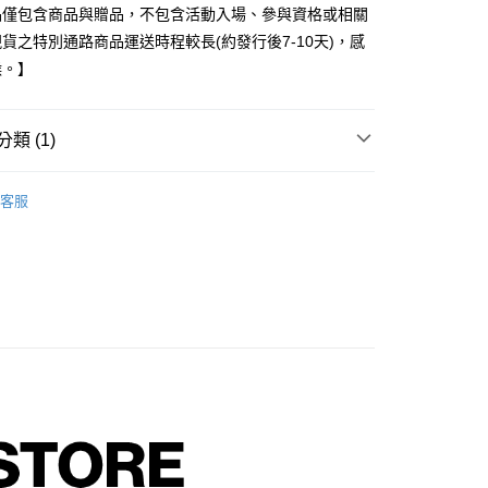
品僅包含商品與贈品，不包含活動入場、參與資格或相關
貨之特別通路商品運送時程較長(約發行後7-10天)，感
候。】
享後付
FTEE先享後付」】
類 (1)
先享後付是「在收到商品之後才付款」的支付方式。 讓您購物簡單
心！
 / 男團
ATEEZ
：不需註冊會員、不需綁卡、不需儲值。
客服
：只要手機號碼，簡訊認證，即可結帳。
：先確認商品／服務後，再付款。
付款
EE先享後付」結帳流程】
0，滿NT$1,599(含以上)免運費
方式選擇「AFTEE先享後付」後，將跳轉至「AFTEE先享後
頁面，進行簡訊認證並確認金額後，即可完成結帳。
家取貨
成立數日內，您將收到繳費通知簡訊。
費通知簡訊後14天內，點擊此簡訊中的連結，可透過四大超商
0，滿NT$1,599(含以上)免運費
網路銀行／等多元方式進行付款，方視為交易完成。
：結帳手續完成當下不需立刻繳費，但若您需要取消訂單，請聯
付款
的店家。未經商家同意取消之訂單仍視為有效，需透過AFTEE
繳納相關費用。
0，滿NT$1,599(含以上)免運費
否成功請以「AFTEE先享後付 」之結帳頁面顯示為準，若有關於
功／繳費後需取消欲退款等相關疑問，請聯繫「AFTEE先享後
1取貨
援中心」
https://netprotections.freshdesk.com/support/home