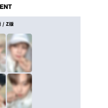
0，滿NT$1,599(含以上)免運費
項】
恩沛科技股份有限公司提供之「AFTEE先享後付」服務完成之
依本服務之必要範圍內提供個人資料，並將交易相關給付款項請
0
讓予恩沛科技股份有限公司。
個人資料處理事宜，請瀏覽以下網址：
)
ee.tw/terms/#terms3
00
年的使用者請事先徵得法定代理人或監護人之同意方可使用
E先享後付」，若未經同意申辦者引起之損失，本公司不負相關責
市自取
AFTEE先享後付」時，將依據個別帳號之用戶狀況，依本公司
核予不同之上限額度；若仍有額度不足之情形，本公司將視審查
用戶進行身份認證。
地區配送
查看運費
一人註冊多個帳號或使用他人資訊註冊。若發現惡意使用之情
科技股份有限公司將有權停止該用戶之使用額度並採取法律行
地區配送
查看運費
地區配送
查看運費