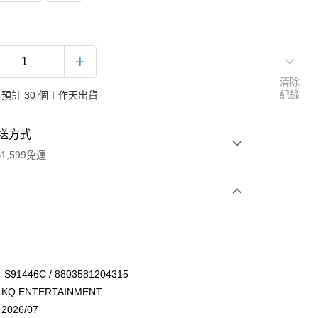
清除
紀錄
預計 30 個工作天出貨
送方式
1,599免運
次付款
付款
91446C / 8803581204315
Q ENTERTAINMENT
026/07