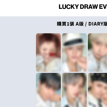
每筆NT$6
【注意事
新竹貨運
１．透過由
交易，需
每筆NT$9
求債權轉
２．關於
宅配 (離島
https://aft
每筆NT$2
３．未成
「AFTE
付款後門
任。
４．使用「
免運費
即時審查
結果請求
亞洲國家/
５．嚴禁
形，恩沛
北美國家/
動。
歐洲國家/