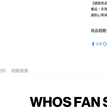
街口支付
【通路商
權益。非現
悠遊付
謝耐心等
AFTEE先
相關說明
【關於「A
商品相關分
ATM付款
AFTEE
便利好安
韓國 男歌手
１．簡單
分享
２．便利
運送方式
３．安心
全家取貨
【「AFT
每筆NT$6
１．於結帳
付」結帳
說明
相關推薦
付款後全
２．訂單
３．收到繳
每筆NT$6
／ATM／
※ 請注意
7-11取貨
絡購買商品
先享後付
每筆NT$6
※ 交易是
是否繳費成
付款後7-1
付客戶支