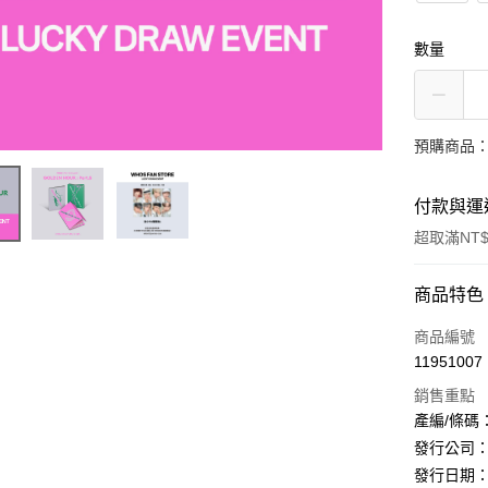
數量
預購商品：
付款與運
超取滿NT$
付款方式
商品特色
信用卡一
商品編號
11951007
超商取貨
銷售重點
LINE Pay
產編/條碼：S
發行公司：K
Apple Pay
發行日期：2