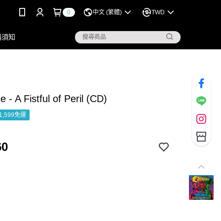
0
中文 (繁體)
TWD
購須知
 - A Fistful of Peril (CD)
1,599免運
60