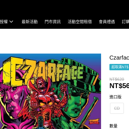
授權
最新活動
門市資訊
活動空間租借
會員禮遇
訂
Czarface
超取滿NT$
NT$620
NT$5
進口版
CD
數量