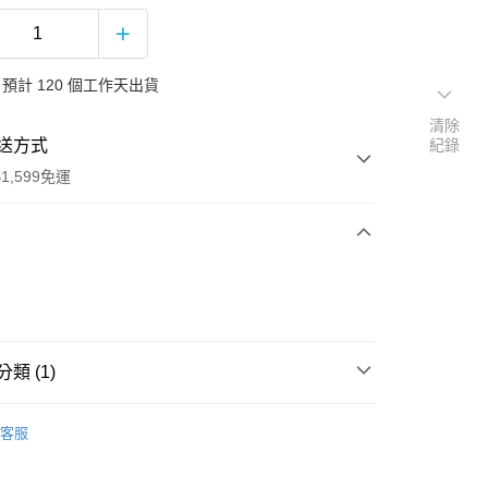
預計 120 個工作天出貨
清除
送方式
紀錄
1,599免運
次付款
付款
類 (1)
哈
客服
享後付