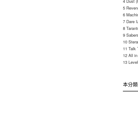
4 Dust (
5 Reven
6 Machi
7 Dare I
8 Tarant
9 Saber
10 Ster
11 Talk 
12 All i
13 Level
本分類