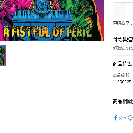
預購商品：
付款與運
超取滿NT$
付款方式
商品特色
信用卡一
商品編號
11950525
超商取貨
LINE Pay
商品相關分
街口支付
西洋
嘻
分享
悠遊付
AFTEE先