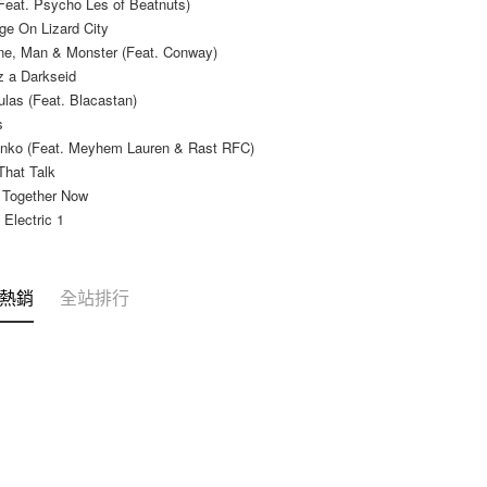
Feat. Psycho Les of Beatnuts)
２．關於
宅配 (離島
ge On Lizard City
https://aft
ne, Man & Monster (Feat. Conway)
每筆NT$2
３．未成
z a Darkseid
「AFTE
付款後門
任。
ulas (Feat. Blacastan)
４．使用「
免運費
s
即時審查
anko (Feat. Meyhem Lauren & Rast RFC)
結果請求
That Talk
５．嚴禁
形，恩沛
n Together Now
動。
 Electric 1
熱銷
全站排行