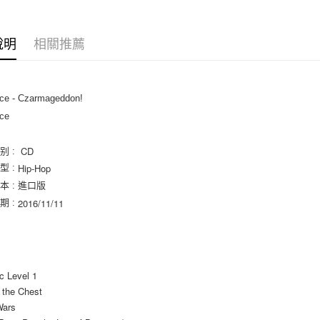
相關說明
【關於「A
ATM付款
AFTEE
說明
相關推薦
便利好安
１．簡單
２．便利
運送方式
３．安心
ce - Czarmageddon!
全家取貨
【「AFT
ace
每筆NT$6
１．於結帳
付」結帳
CD
付款後全
２．訂單
别 :
３．收到繳
Hip-Hop
型 :
每筆NT$6
／ATM／
本 : 進口版
※ 請注意
7-11取貨
2016/11/11
絡購買商品
期 :
先享後付
每筆NT$6
※ 交易是
是否繳費成
付款後7-1
付客戶支
每筆NT$6
ic Level 1
【注意事
新竹貨運
 the Chest
１．透過由
交易，需
Wars
每筆NT$9
求債權轉