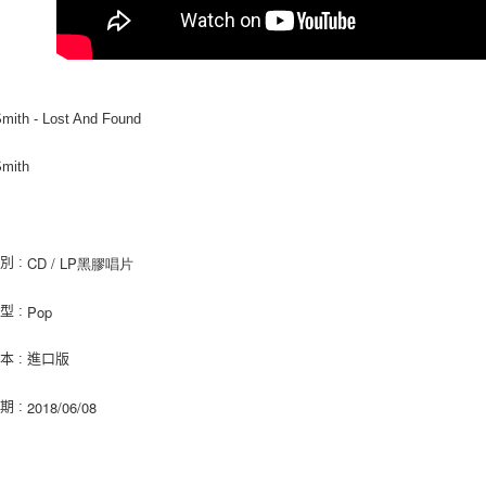
交易，需
每筆NT$9
求債權轉
２．關於
宅配 (離島
https://aft
每筆NT$2
３．未成
「AFTE
Smith - Lost And Found
付款後門
任。
４．使用「
免運費
即時審查
Smith
結果請求
亞洲國家/
５．嚴禁
形，恩沛
北美國家/
動。
CD / LP黑膠唱片
別 :
歐洲國家/
Pop
型 :
本 : 進口版
2018/06/08
期 :