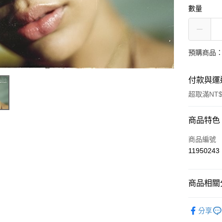
數量
預購商品：
付款與運
超取滿NT$
付款方式
商品特色
信用卡一
商品編號
11950243
超商取貨
LINE Pay
商品相關分
街口支付
西洋
R&
分享
悠遊付