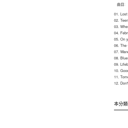
曲目:
01. Los
02. Tee
03. Whe
04. Febr
05. On 
06. The
07. Wan
08. Blue
09. Life
10. Goo
11. Tom
12. Don
本分類