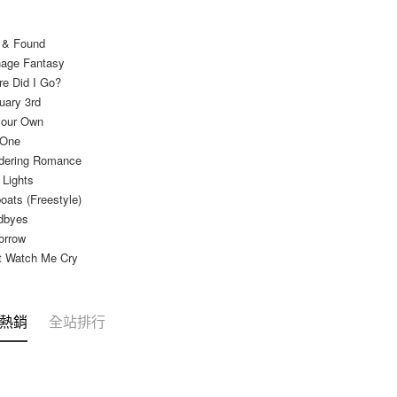
t & Found
nage Fantasy
re Did I Go?
uary 3rd
your Own
 One
dering Romance
 Lights
boats (Freestyle)
dbyes
orrow
't Watch Me Cry
熱銷
全站排行