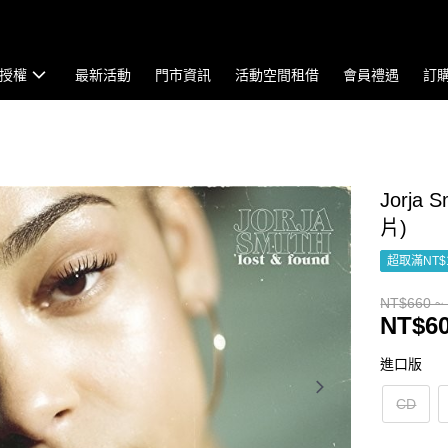
授權
最新活動
門市資訊
活動空間租借
會員禮遇
訂
Jorja 
片)
超取滿NT$
NT$660 ~
NT$60
進口版
CD