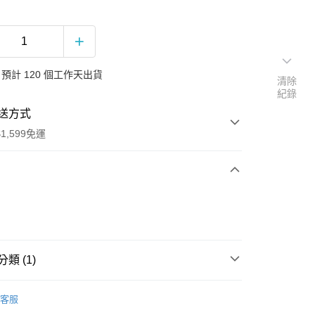
預計 120 個工作天出貨
清除
紀錄
送方式
1,599免運
次付款
付款
類 (1)
B
客服