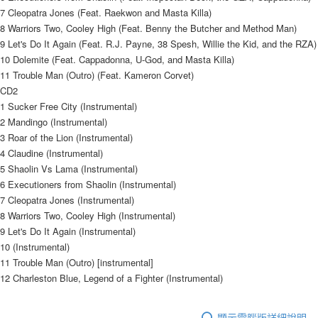
7 Cleopatra Jones (Feat. Raekwon and Masta Killa)
8 Warriors Two, Cooley High (Feat. Benny the Butcher and Method Man)
9 Let's Do It Again (Feat. R.J. Payne, 38 Spesh, Willie the Kid, and the RZA)
10 Dolemite (Feat. Cappadonna, U-God, and Masta Killa)
11 Trouble Man (Outro) (Feat. Kameron Corvet)
CD2
1 Sucker Free City (Instrumental)
2 Mandingo (Instrumental)
3 Roar of the Lion (Instrumental)
4 Claudine (Instrumental)
5 Shaolin Vs Lama (Instrumental)
6 Executioners from Shaolin (Instrumental)
7 Cleopatra Jones (Instrumental)
8 Warriors Two, Cooley High (Instrumental)
9 Let's Do It Again (Instrumental)
10 (Instrumental)
11 Trouble Man (Outro) [instrumental]
12 Charleston Blue, Legend of a Fighter (Instrumental)
顯示電腦版詳細說明