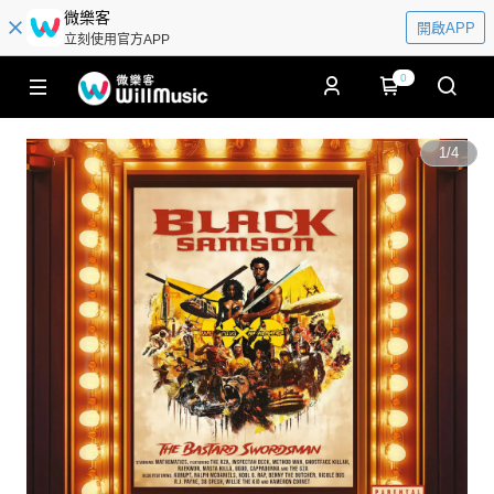
微樂客
開啟APP
立刻使用官方APP
0
1
/
4