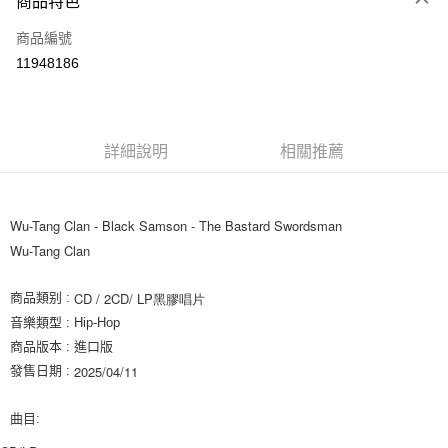
商品特色
信用卡一次付款
商品編號
超商取貨付款
11948186
LINE Pay
街口支付
詳細說明
相關推薦
悠遊付
AFTEE先享後付
相關說明
Wu-Tang Clan - 
Black Samson - The Bastard Swordsman
【關於「AFTEE先享後付」】
Wu-Tang Clan
ATM付款
AFTEE先享後付是「在收到商品之後才付款」的支付方式。 讓您購物簡單
便利好安心！
CD / 2CD/ LP黑膠唱片
商品類别 :
１．簡單：不需註冊會員、不需綁卡、不需儲值。
運送方式
２．便利：只要手機號碼，簡訊認證，即可結帳。
音樂類型 : Hip-Hop
３．安心：先確認商品／服務後，再付款。
全家取貨付款
商品版本 : 進口版
每筆NT$60，滿NT$1,599(含以上)免運費
2025/04/11
發售日期 :
【「AFTEE先享後付」結帳流程】
１．於結帳方式選擇「AFTEE先享後付」後，將跳轉至「AFTEE先享後付」
付款後全家取貨
結帳頁面，進行簡訊認證並確認金額後，即可完成結帳。
曲目:
２．訂單成立數日內，您將收到繳費通知簡訊。
每筆NT$60，滿NT$1,599(含以上)免運費
３．收到繳費通知簡訊後14天內，點擊此簡訊中的連結，可透過四大超商／