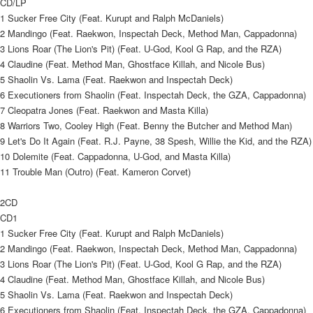
CD/LP
ATM／網路銀行／等多元方式進行付款，方視為交易完成。
7-11取貨付款
1 Sucker Free City (Feat. Kurupt and Ralph McDaniels)
※ 請注意：結帳手續完成當下不需立刻繳費，但若您需要取消訂單，請聯絡
2 Mandingo (Feat. Raekwon, Inspectah Deck, Method Man, Cappadonna)
每筆NT$60，滿NT$1,599(含以上)免運費
購買商品的店家。未經商家同意取消之訂單仍視為有效，需透過AFTEE先享
後付繳納相關費用。
3 Lions Roar (The Lion's Pit) (Feat. U-God, Kool G Rap, and the RZA)
付款後7-11取貨
※ 交易是否成功請以「AFTEE先享後付 」之結帳頁面顯示為準，若有關於
4 Claudine (Feat. Method Man, Ghostface Killah, and Nicole Bus)
是否繳費成功／繳費後需取消欲退款等相關疑問，請聯繫「AFTEE先享後付
5 Shaolin Vs. Lama (Feat. Raekwon and Inspectah Deck)
每筆NT$60，滿NT$1,599(含以上)免運費
客戶支援中心」
https://netprotections.freshdesk.com/support/home
6 Executioners from Shaolin (Feat. Inspectah Deck, the GZA, Cappadonna)
新竹貨運
7 Cleopatra Jones (Feat. Raekwon and Masta Killa)
【注意事項】
１．透過由恩沛科技股份有限公司提供之「AFTEE先享後付」服務完成之交
每筆NT$90
8 Warriors Two, Cooley High (Feat. Benny the Butcher and Method Man)
易，需依本服務之必要範圍內提供個人資料，並將交易相關給付款項請求債
9 Let's Do It Again (Feat. R.J. Payne, 38 Spesh, Willie the Kid, and the RZA)
權轉讓予恩沛科技股份有限公司。
宅配 (離島)
10 Dolemite (Feat. Cappadonna, U-God, and Masta Killa)
２．關於個人資料處理事宜，請瀏覽以下網址：
每筆NT$200
11 Trouble Man (Outro) (Feat. Kameron Corvet)
https://aftee.tw/terms/#terms3
３．未成年的使用者請事先徵得法定代理人或監護人之同意方可使用
付款後門市自取
「AFTEE先享後付」，若未經同意申辦者引起之損失，本公司不負相關責
2CD
任。
免運費
CD1
４．使用「AFTEE先享後付」時，將依據個別帳號之用戶狀況，依本公司即
1 Sucker Free City (Feat. Kurupt and Ralph McDaniels)
時審查核予不同之上限額度；若仍有額度不足之情形，本公司將視審查結果
2 Mandingo (Feat. Raekwon, Inspectah Deck, Method Man, Cappadonna)
請求用戶進行身份認證。
５．嚴禁一人註冊多個帳號或使用他人資訊註冊。若發現惡意使用之情形，
3 Lions Roar (The Lion's Pit) (Feat. U-God, Kool G Rap, and the RZA)
恩沛科技股份有限公司將有權停止該用戶之使用額度並採取法律行動。
4 Claudine (Feat. Method Man, Ghostface Killah, and Nicole Bus)
5 Shaolin Vs. Lama (Feat. Raekwon and Inspectah Deck)
6 Executioners from Shaolin (Feat. Inspectah Deck, the GZA, Cappadonna)