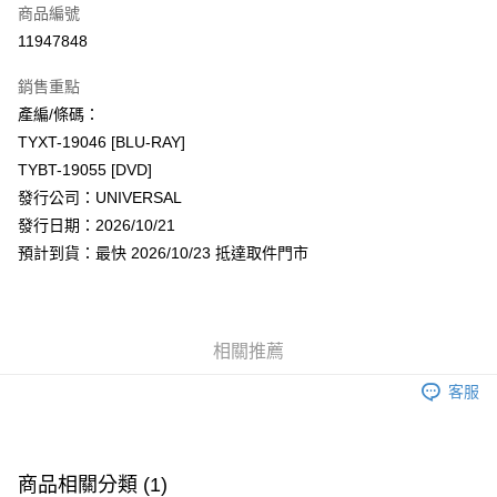
商品編號
超商取貨付款
11947848
LINE Pay
銷售重點
Apple Pay
產編/條碼：
TYXT-19046 [BLU-RAY]
街口支付
TYBT-19055 [DVD]
悠遊付
發行公司：UNIVERSAL
發行日期：2026/10/21
AFTEE先享後付
預計到貨：最快 2026/10/23 抵達取件門市
相關說明
【關於「AFTEE先享後付」】
ATM付款
AFTEE先享後付是「在收到商品之後才付款」的支付方式。 讓您購物簡單
便利好安心！
１．簡單：不需註冊會員、不需綁卡、不需儲值。
相關推薦
運送方式
２．便利：只要手機號碼，簡訊認證，即可結帳。
３．安心：先確認商品／服務後，再付款。
客服
全家取貨付款
每筆NT$60，滿NT$1,599(含以上)免運費
【「AFTEE先享後付」結帳流程】
１．於結帳方式選擇「AFTEE先享後付」後，將跳轉至「AFTEE先享後付」
付款後全家取貨
結帳頁面，進行簡訊認證並確認金額後，即可完成結帳。
商品相關分類 (1)
２．訂單成立數日內，您將收到繳費通知簡訊。
每筆NT$60，滿NT$1,599(含以上)免運費