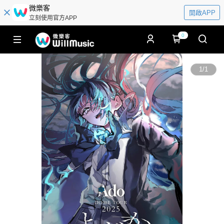
微樂客
開啟APP
立刻使用官方APP
0
1
/
1