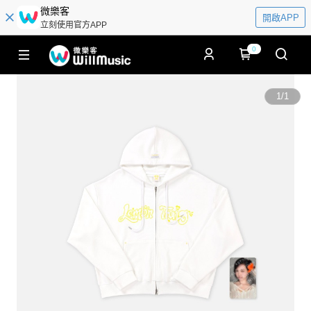
微樂客
開啟APP
立刻使用官方APP
0
1
/
1