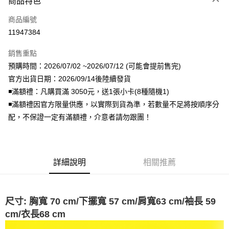
商品特色
信用卡一次付款
商品編號
超商取貨付款
11947384
LINE Pay
銷售重點
Apple Pay
預購時間：2026/07/02 ~2026/07/12 (可能會提前售完)
官方出貨日期：2026/09/14後陸續發貨
街口支付
◾️滿額禮：凡購買滿 3050元，送1張小卡(8種隨機1)
悠遊付
◾️滿額禮因官方限量供應，以實際到貨為準，若數量不足將按順序分
配，不保證一定有滿額禮，介意者請勿跟團！
AFTEE先享後付
相關說明
【關於「AFTEE先享後付」】
ATM付款
AFTEE先享後付是「在收到商品之後才付款」的支付方式。 讓您購物簡單
詳細說明
相關推薦
便利好安心！
１．簡單：不需註冊會員、不需綁卡、不需儲值。
運送方式
２．便利：只要手機號碼，簡訊認證，即可結帳。
３．安心：先確認商品／服務後，再付款。
全家取貨付款
尺寸:
胸寬 70 cm/下擺寬 57 cm/肩寬63 cm/袖長 59
每筆NT$60，滿NT$1,599(含以上)免運費
【「AFTEE先享後付」結帳流程】
cm/衣長68 cm
１．於結帳方式選擇「AFTEE先享後付」後，將跳轉至「AFTEE先享後付」
付款後全家取貨
結帳頁面，進行簡訊認證並確認金額後，即可完成結帳。