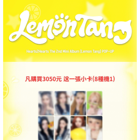
２．訂單成立數日內，您將收到繳費通知簡訊。
每筆NT$60，滿NT$1,599(含以上)免運費
３．收到繳費通知簡訊後14天內，點擊此簡訊中的連結，可透過四大超商／
ATM／網路銀行／等多元方式進行付款，方視為交易完成。
7-11取貨付款
※ 請注意：結帳手續完成當下不需立刻繳費，但若您需要取消訂單，請聯絡
每筆NT$60，滿NT$1,599(含以上)免運費
購買商品的店家。未經商家同意取消之訂單仍視為有效，需透過AFTEE先享
後付繳納相關費用。
付款後7-11取貨
※ 交易是否成功請以「AFTEE先享後付 」之結帳頁面顯示為準，若有關於
是否繳費成功／繳費後需取消欲退款等相關疑問，請聯繫「AFTEE先享後付
每筆NT$60，滿NT$1,599(含以上)免運費
客戶支援中心」
https://netprotections.freshdesk.com/support/home
新竹貨運
【注意事項】
１．透過由恩沛科技股份有限公司提供之「AFTEE先享後付」服務完成之交
每筆NT$90
易，需依本服務之必要範圍內提供個人資料，並將交易相關給付款項請求債
權轉讓予恩沛科技股份有限公司。
宅配 (離島)
２．關於個人資料處理事宜，請瀏覽以下網址：
每筆NT$200
https://aftee.tw/terms/#terms3
３．未成年的使用者請事先徵得法定代理人或監護人之同意方可使用
付款後門市自取
「AFTEE先享後付」，若未經同意申辦者引起之損失，本公司不負相關責
任。
免運費
４．使用「AFTEE先享後付」時，將依據個別帳號之用戶狀況，依本公司即
時審查核予不同之上限額度；若仍有額度不足之情形，本公司將視審查結果
亞洲國家/地區配送
查看運費
請求用戶進行身份認證。
５．嚴禁一人註冊多個帳號或使用他人資訊註冊。若發現惡意使用之情形，
北美國家/地區配送
查看運費
恩沛科技股份有限公司將有權停止該用戶之使用額度並採取法律行動。