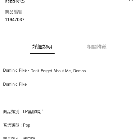
商品特色
信用卡一次付款
商品編號
超商取貨付款
11947037
LINE Pay
街口支付
詳細說明
相關推薦
悠遊付
AFTEE先享後付
相關說明
Don't Forget About Me, Demos
Dominic Fike -
【關於「AFTEE先享後付」】
ATM付款
AFTEE先享後付是「在收到商品之後才付款」的支付方式。 讓您購物簡單
Dominic Fike
便利好安心！
１．簡單：不需註冊會員、不需綁卡、不需儲值。
運送方式
２．便利：只要手機號碼，簡訊認證，即可結帳。
３．安心：先確認商品／服務後，再付款。
全家取貨付款
商品類別 : LP黑膠唱片
每筆NT$60，滿NT$1,599(含以上)免運費
【「AFTEE先享後付」結帳流程】
１．於結帳方式選擇「AFTEE先享後付」後，將跳轉至「AFTEE先享後付」
音樂類型 : Pop
付款後全家取貨
結帳頁面，進行簡訊認證並確認金額後，即可完成結帳。
２．訂單成立數日內，您將收到繳費通知簡訊。
每筆NT$60，滿NT$1,599(含以上)免運費
３．收到繳費通知簡訊後14天內，點擊此簡訊中的連結，可透過四大超商／
商品版本 : 進口版