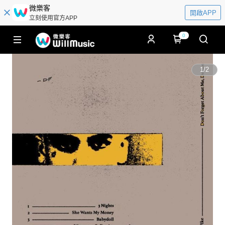
微樂客
開啟APP
立刻使用官方APP
0
1
/
2