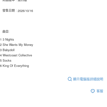
ATM／網路銀行／等多元方式進行付款，方視為交易完成。
7-11取貨付款
※ 請注意：結帳手續完成當下不需立刻繳費，但若您需要取消訂單，請聯絡
2026/10/16
發售日期 :
每筆NT$60，滿NT$1,599(含以上)免運費
購買商品的店家。未經商家同意取消之訂單仍視為有效，需透過AFTEE先享
後付繳納相關費用。
付款後7-11取貨
※ 交易是否成功請以「AFTEE先享後付 」之結帳頁面顯示為準，若有關於
是否繳費成功／繳費後需取消欲退款等相關疑問，請聯繫「AFTEE先享後付
每筆NT$60，滿NT$1,599(含以上)免運費
客戶支援中心」
https://netprotections.freshdesk.com/support/home
曲目:
新竹貨運
【注意事項】
1 3 Nights
１．透過由恩沛科技股份有限公司提供之「AFTEE先享後付」服務完成之交
每筆NT$90
2 She Wants My Money
易，需依本服務之必要範圍內提供個人資料，並將交易相關給付款項請求債
3 Babydoll
權轉讓予恩沛科技股份有限公司。
宅配 (離島)
4 Westcoast Collective
２．關於個人資料處理事宜，請瀏覽以下網址：
每筆NT$200
https://aftee.tw/terms/#terms3
5 Socks
３．未成年的使用者請事先徵得法定代理人或監護人之同意方可使用
6 King Of Everything
付款後門市自取
「AFTEE先享後付」，若未經同意申辦者引起之損失，本公司不負相關責
任。
免運費
４．使用「AFTEE先享後付」時，將依據個別帳號之用戶狀況，依本公司即
顯示電腦版詳細說明
時審查核予不同之上限額度；若仍有額度不足之情形，本公司將視審查結果
亞洲國家/地區配送
查看運費
請求用戶進行身份認證。
５．嚴禁一人註冊多個帳號或使用他人資訊註冊。若發現惡意使用之情形，
北美國家/地區配送
查看運費
客服
恩沛科技股份有限公司將有權停止該用戶之使用額度並採取法律行動。
歐洲國家/地區配送
查看運費