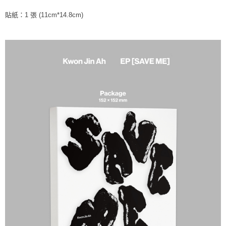
※ 請注意：結帳手續完成當下不需立刻繳費，但若您需要取消訂單，請聯絡
每筆NT$60，滿NT$1,599(含以上)免運費
購買商品的店家。未經商家同意取消之訂單仍視為有效，需透過AFTEE先享
貼紙：1 張 (11cm*14.8cm)
後付繳納相關費用。
付款後7-11取貨
※ 交易是否成功請以「AFTEE先享後付 」之結帳頁面顯示為準，若有關於
是否繳費成功／繳費後需取消欲退款等相關疑問，請聯繫「AFTEE先享後付
每筆NT$60，滿NT$1,599(含以上)免運費
客戶支援中心」
https://netprotections.freshdesk.com/support/home
新竹貨運
【注意事項】
１．透過由恩沛科技股份有限公司提供之「AFTEE先享後付」服務完成之交
每筆NT$90
易，需依本服務之必要範圍內提供個人資料，並將交易相關給付款項請求債
權轉讓予恩沛科技股份有限公司。
宅配 (離島)
２．關於個人資料處理事宜，請瀏覽以下網址：
每筆NT$200
https://aftee.tw/terms/#terms3
３．未成年的使用者請事先徵得法定代理人或監護人之同意方可使用
付款後門市自取
「AFTEE先享後付」，若未經同意申辦者引起之損失，本公司不負相關責
任。
免運費
４．使用「AFTEE先享後付」時，將依據個別帳號之用戶狀況，依本公司即
時審查核予不同之上限額度；若仍有額度不足之情形，本公司將視審查結果
亞洲國家/地區配送
查看運費
請求用戶進行身份認證。
５．嚴禁一人註冊多個帳號或使用他人資訊註冊。若發現惡意使用之情形，
北美國家/地區配送
查看運費
恩沛科技股份有限公司將有權停止該用戶之使用額度並採取法律行動。
歐洲國家/地區配送
查看運費