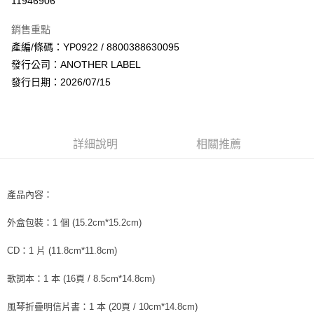
11946906
LINE Pay
銷售重點
Apple Pay
產編/條碼：YP0922 / 8800388630095
發行公司：ANOTHER LABEL
街口支付
發行日期：2026/07/15
悠遊付
AFTEE先享後付
相關說明
詳細說明
相關推薦
【關於「AFTEE先享後付」】
ATM付款
AFTEE先享後付是「在收到商品之後才付款」的支付方式。 讓您購物簡單
便利好安心！
１．簡單：不需註冊會員、不需綁卡、不需儲值。
產品內容：
運送方式
２．便利：只要手機號碼，簡訊認證，即可結帳。
３．安心：先確認商品／服務後，再付款。
全家取貨付款
外盒包裝：1 個 (15.2cm*15.2cm)
每筆NT$60，滿NT$1,599(含以上)免運費
【「AFTEE先享後付」結帳流程】
CD：1 片 (11.8cm*11.8cm)
１．於結帳方式選擇「AFTEE先享後付」後，將跳轉至「AFTEE先享後付」
付款後全家取貨
結帳頁面，進行簡訊認證並確認金額後，即可完成結帳。
歌詞本：1 本 (16頁 / 8.5cm*14.8cm)
２．訂單成立數日內，您將收到繳費通知簡訊。
每筆NT$60，滿NT$1,599(含以上)免運費
３．收到繳費通知簡訊後14天內，點擊此簡訊中的連結，可透過四大超商／
ATM／網路銀行／等多元方式進行付款，方視為交易完成。
風琴折疊明信片書：1 本 (20頁 / 10cm*14.8cm)
7-11取貨付款