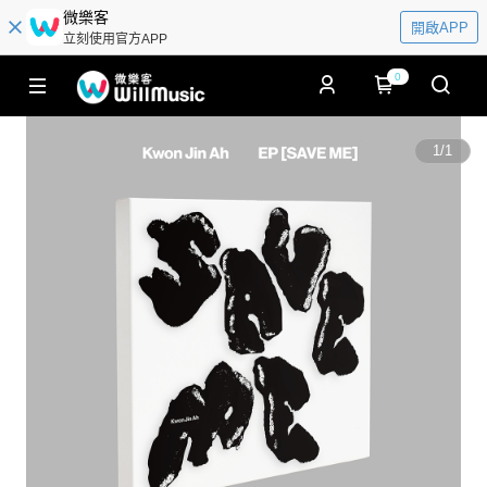
微樂客
開啟APP
立刻使用官方APP
0
1
/
1