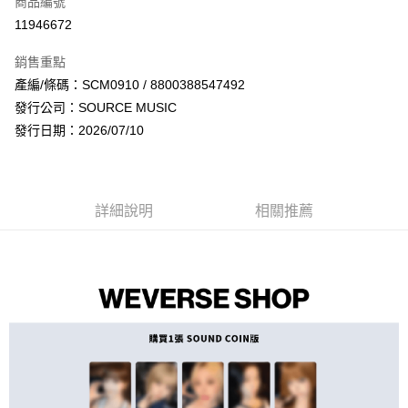
商品編號
超商取貨付款
11946672
LINE Pay
銷售重點
Apple Pay
產編/條碼：SCM0910 / 8800388547492
發行公司：SOURCE MUSIC
街口支付
發行日期：2026/07/10
悠遊付
AFTEE先享後付
相關說明
詳細說明
相關推薦
【關於「AFTEE先享後付」】
ATM付款
AFTEE先享後付是「在收到商品之後才付款」的支付方式。 讓您購物簡單
便利好安心！
１．簡單：不需註冊會員、不需綁卡、不需儲值。
運送方式
２．便利：只要手機號碼，簡訊認證，即可結帳。
３．安心：先確認商品／服務後，再付款。
全家取貨付款
每筆NT$60，滿NT$1,599(含以上)免運費
【「AFTEE先享後付」結帳流程】
１．於結帳方式選擇「AFTEE先享後付」後，將跳轉至「AFTEE先享後付」
付款後全家取貨
結帳頁面，進行簡訊認證並確認金額後，即可完成結帳。
２．訂單成立數日內，您將收到繳費通知簡訊。
每筆NT$60，滿NT$1,599(含以上)免運費
３．收到繳費通知簡訊後14天內，點擊此簡訊中的連結，可透過四大超商／