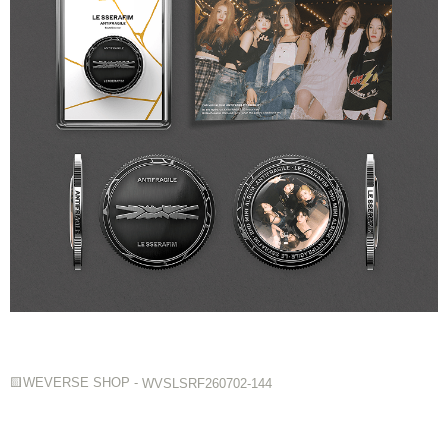
🟨WEVERSE SHOP - 
WVSLSRF260702-144