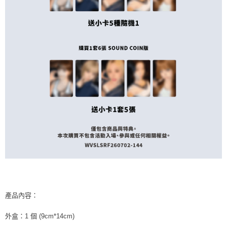
ATM／網路銀行／等多元方式進行付款，方視為交易完成。
7-11取貨付款
※ 請注意：結帳手續完成當下不需立刻繳費，但若您需要取消訂單，請聯絡
每筆NT$60，滿NT$1,599(含以上)免運費
購買商品的店家。未經商家同意取消之訂單仍視為有效，需透過AFTEE先享
後付繳納相關費用。
付款後7-11取貨
※ 交易是否成功請以「AFTEE先享後付 」之結帳頁面顯示為準，若有關於
是否繳費成功／繳費後需取消欲退款等相關疑問，請聯繫「AFTEE先享後付
每筆NT$60，滿NT$1,599(含以上)免運費
客戶支援中心」
https://netprotections.freshdesk.com/support/home
新竹貨運
【注意事項】
１．透過由恩沛科技股份有限公司提供之「AFTEE先享後付」服務完成之交
每筆NT$90
易，需依本服務之必要範圍內提供個人資料，並將交易相關給付款項請求債
權轉讓予恩沛科技股份有限公司。
宅配 (離島)
２．關於個人資料處理事宜，請瀏覽以下網址：
每筆NT$200
https://aftee.tw/terms/#terms3
３．未成年的使用者請事先徵得法定代理人或監護人之同意方可使用
付款後門市自取
「AFTEE先享後付」，若未經同意申辦者引起之損失，本公司不負相關責
任。
免運費
４．使用「AFTEE先享後付」時，將依據個別帳號之用戶狀況，依本公司即
時審查核予不同之上限額度；若仍有額度不足之情形，本公司將視審查結果
亞洲國家/地區配送
查看運費
請求用戶進行身份認證。
５．嚴禁一人註冊多個帳號或使用他人資訊註冊。若發現惡意使用之情形，
北美國家/地區配送
查看運費
產品內容：
恩沛科技股份有限公司將有權停止該用戶之使用額度並採取法律行動。
歐洲國家/地區配送
查看運費
外盒：1 個 (9cm*14cm)