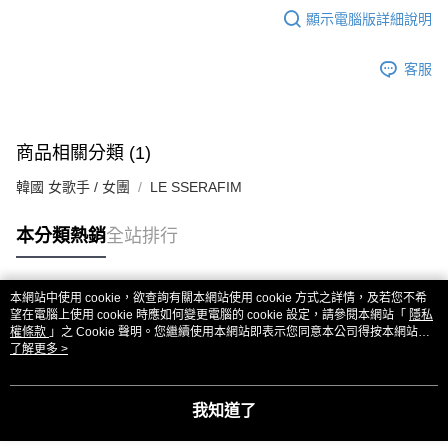
顯示電腦版詳細說明
客服
商品相關分類 (1)
韓國 女歌手 / 女團
LE SSERAFIM
本分類熱銷
全站排行
本網站中使用 cookie，欲查詢有關本網站使用 cookie 方式之詳情，及若您不希
熱門標籤
望在電腦上使用 cookie 時應如何變更電腦的 cookie 設定，請參閱本網站「
隱私
權條款
」之 Cookie 聲明。您繼續使用本網站即表示您同意本公司得按本網站使
用條款之 Cookie 聲明使用 cookie。
了解更多 >
我知道了