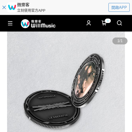
微樂客
開啟APP
立刻使用官方APP
0
1
/
1