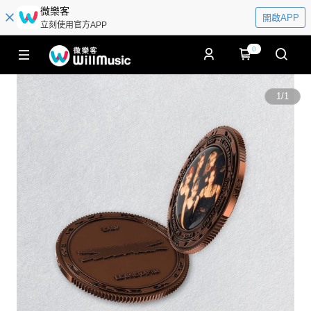
微樂客
開啟APP
立刻使用官方APP
0
1
/
1