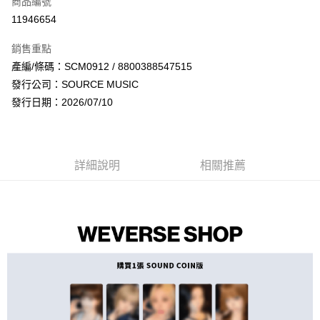
商品編號
超商取貨付款
11946654
LINE Pay
銷售重點
Apple Pay
產編/條碼：SCM0912 / 8800388547515
發行公司：SOURCE MUSIC
街口支付
發行日期：2026/07/10
悠遊付
AFTEE先享後付
相關說明
詳細說明
相關推薦
【關於「AFTEE先享後付」】
ATM付款
AFTEE先享後付是「在收到商品之後才付款」的支付方式。 讓您購物簡單
便利好安心！
１．簡單：不需註冊會員、不需綁卡、不需儲值。
運送方式
２．便利：只要手機號碼，簡訊認證，即可結帳。
３．安心：先確認商品／服務後，再付款。
全家取貨付款
每筆NT$60，滿NT$1,599(含以上)免運費
【「AFTEE先享後付」結帳流程】
１．於結帳方式選擇「AFTEE先享後付」後，將跳轉至「AFTEE先享後付」
付款後全家取貨
結帳頁面，進行簡訊認證並確認金額後，即可完成結帳。
２．訂單成立數日內，您將收到繳費通知簡訊。
每筆NT$60，滿NT$1,599(含以上)免運費
３．收到繳費通知簡訊後14天內，點擊此簡訊中的連結，可透過四大超商／