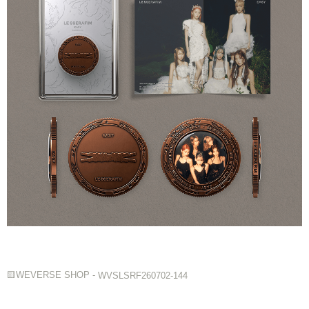
🟨WEVERSE SHOP - 
WVSLSRF260702-144