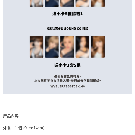
ATM／網路銀行／等多元方式進行付款，方視為交易完成。
7-11取貨付款
※ 請注意：結帳手續完成當下不需立刻繳費，但若您需要取消訂單，請聯絡
每筆NT$60，滿NT$1,599(含以上)免運費
購買商品的店家。未經商家同意取消之訂單仍視為有效，需透過AFTEE先享
後付繳納相關費用。
付款後7-11取貨
※ 交易是否成功請以「AFTEE先享後付 」之結帳頁面顯示為準，若有關於
是否繳費成功／繳費後需取消欲退款等相關疑問，請聯繫「AFTEE先享後付
每筆NT$60，滿NT$1,599(含以上)免運費
客戶支援中心」
https://netprotections.freshdesk.com/support/home
新竹貨運
【注意事項】
１．透過由恩沛科技股份有限公司提供之「AFTEE先享後付」服務完成之交
每筆NT$90
易，需依本服務之必要範圍內提供個人資料，並將交易相關給付款項請求債
權轉讓予恩沛科技股份有限公司。
宅配 (離島)
２．關於個人資料處理事宜，請瀏覽以下網址：
每筆NT$200
https://aftee.tw/terms/#terms3
３．未成年的使用者請事先徵得法定代理人或監護人之同意方可使用
付款後門市自取
「AFTEE先享後付」，若未經同意申辦者引起之損失，本公司不負相關責
任。
免運費
４．使用「AFTEE先享後付」時，將依據個別帳號之用戶狀況，依本公司即
時審查核予不同之上限額度；若仍有額度不足之情形，本公司將視審查結果
亞洲國家/地區配送
查看運費
請求用戶進行身份認證。
５．嚴禁一人註冊多個帳號或使用他人資訊註冊。若發現惡意使用之情形，
北美國家/地區配送
查看運費
產品內容：
恩沛科技股份有限公司將有權停止該用戶之使用額度並採取法律行動。
歐洲國家/地區配送
查看運費
外盒：1 個 (9cm*14cm)