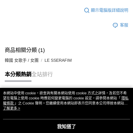
顯示電腦版詳細說明
客服
商品相關分類 (1)
韓國 女歌手 / 女團
LE SSERAFIM
本分類熱銷
全站排行
本網站中使用 cookie，欲查詢有關本網站使用 cookie 方式之詳情，及若您不希
熱門標籤
望在電腦上使用 cookie 時應如何變更電腦的 cookie 設定，請參閱本網站「
隱私
權條款
」之 Cookie 聲明。您繼續使用本網站即表示您同意本公司得按本網站使
用條款之 Cookie 聲明使用 cookie。
了解更多 >
我知道了