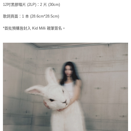
３．收到繳費通知簡訊後14天內，點擊此簡訊中的連結，可透過四大超商／
12吋黑膠唱片 (2LP)：2 片 (30cm)
ATM／網路銀行／等多元方式進行付款，方視為交易完成。
7-11取貨付款
※ 請注意：結帳手續完成當下不需立刻繳費，但若您需要取消訂單，請聯絡
歌詞頁面：1 本 (28.6cm*28.5cm)
每筆NT$60，滿NT$1,599(含以上)免運費
購買商品的店家。未經商家同意取消之訂單仍視為有效，需透過AFTEE先享
後付繳納相關費用。
*首批預購皆封入 Kid Milli 親筆簽名。
付款後7-11取貨
※ 交易是否成功請以「AFTEE先享後付 」之結帳頁面顯示為準，若有關於
是否繳費成功／繳費後需取消欲退款等相關疑問，請聯繫「AFTEE先享後付
每筆NT$60，滿NT$1,599(含以上)免運費
客戶支援中心」
https://netprotections.freshdesk.com/support/home
新竹貨運
【注意事項】
１．透過由恩沛科技股份有限公司提供之「AFTEE先享後付」服務完成之交
每筆NT$90
易，需依本服務之必要範圍內提供個人資料，並將交易相關給付款項請求債
權轉讓予恩沛科技股份有限公司。
宅配 (離島)
２．關於個人資料處理事宜，請瀏覽以下網址：
每筆NT$200
https://aftee.tw/terms/#terms3
３．未成年的使用者請事先徵得法定代理人或監護人之同意方可使用
付款後門市自取
「AFTEE先享後付」，若未經同意申辦者引起之損失，本公司不負相關責
任。
免運費
４．使用「AFTEE先享後付」時，將依據個別帳號之用戶狀況，依本公司即
時審查核予不同之上限額度；若仍有額度不足之情形，本公司將視審查結果
亞洲國家/地區配送
查看運費
請求用戶進行身份認證。
５．嚴禁一人註冊多個帳號或使用他人資訊註冊。若發現惡意使用之情形，
北美國家/地區配送
查看運費
恩沛科技股份有限公司將有權停止該用戶之使用額度並採取法律行動。
歐洲國家/地區配送
查看運費