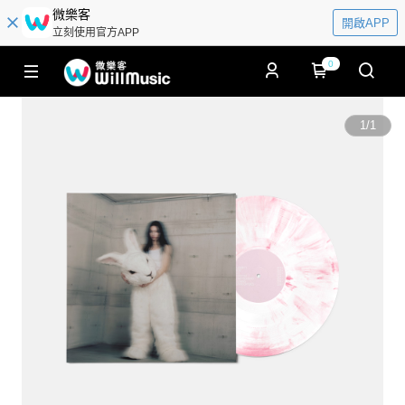
微樂客
開啟APP
立刻使用官方APP
0
1
/
1