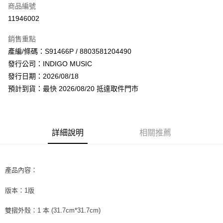
商品編號
超商取貨付款
11946002
LINE Pay
銷售重點
Apple Pay
產編/條碼：S91466P / 8803581204490
發行公司：INDIGO MUSIC
街口支付
發行日期：2026/08/18
悠遊付
預計到貨：最快 2026/08/20 抵達取件門市
AFTEE先享後付
相關說明
【關於「AFTEE先享後付」】
詳細說明
相關推薦
ATM付款
AFTEE先享後付是「在收到商品之後才付款」的支付方式。 讓您購物簡單
便利好安心！
１．簡單：不需註冊會員、不需綁卡、不需儲值。
運送方式
２．便利：只要手機號碼，簡訊認證，即可結帳。
產品內容：
３．安心：先確認商品／服務後，再付款。
全家取貨付款
每筆NT$60，滿NT$1,599(含以上)免運費
版本：1版
【「AFTEE先享後付」結帳流程】
１．於結帳方式選擇「AFTEE先享後付」後，將跳轉至「AFTEE先享後付」
付款後全家取貨
結帳頁面，進行簡訊認證並確認金額後，即可完成結帳。
雙摺外殼：1 本 (31.7cm*31.7cm)
２．訂單成立數日內，您將收到繳費通知簡訊。
每筆NT$60，滿NT$1,599(含以上)免運費