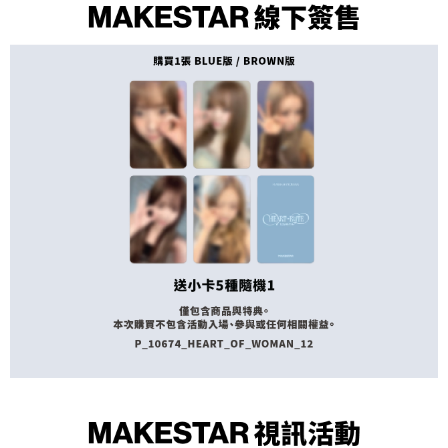
１．於結帳方式選擇「AFTEE先享後付」後，將跳轉至「AFTEE先享後付」
付款後全家取貨
結帳頁面，進行簡訊認證並確認金額後，即可完成結帳。
２．訂單成立數日內，您將收到繳費通知簡訊。
每筆NT$60，滿NT$1,599(含以上)免運費
３．收到繳費通知簡訊後14天內，點擊此簡訊中的連結，可透過四大超商／
ATM／網路銀行／等多元方式進行付款，方視為交易完成。
7-11取貨付款
※ 請注意：結帳手續完成當下不需立刻繳費，但若您需要取消訂單，請聯絡
每筆NT$60，滿NT$1,599(含以上)免運費
購買商品的店家。未經商家同意取消之訂單仍視為有效，需透過AFTEE先享
後付繳納相關費用。
付款後7-11取貨
※ 交易是否成功請以「AFTEE先享後付 」之結帳頁面顯示為準，若有關於
是否繳費成功／繳費後需取消欲退款等相關疑問，請聯繫「AFTEE先享後付
每筆NT$60，滿NT$1,599(含以上)免運費
客戶支援中心」
https://netprotections.freshdesk.com/support/home
新竹貨運
【注意事項】
１．透過由恩沛科技股份有限公司提供之「AFTEE先享後付」服務完成之交
每筆NT$90
易，需依本服務之必要範圍內提供個人資料，並將交易相關給付款項請求債
權轉讓予恩沛科技股份有限公司。
宅配 (離島)
２．關於個人資料處理事宜，請瀏覽以下網址：
每筆NT$200
https://aftee.tw/terms/#terms3
３．未成年的使用者請事先徵得法定代理人或監護人之同意方可使用
付款後門市自取
「AFTEE先享後付」，若未經同意申辦者引起之損失，本公司不負相關責
任。
免運費
４．使用「AFTEE先享後付」時，將依據個別帳號之用戶狀況，依本公司即
時審查核予不同之上限額度；若仍有額度不足之情形，本公司將視審查結果
亞洲國家/地區配送
查看運費
請求用戶進行身份認證。
５．嚴禁一人註冊多個帳號或使用他人資訊註冊。若發現惡意使用之情形，
北美國家/地區配送
查看運費