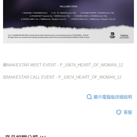
🟩MAKESTAR MEET EVENT - P_10674_HEART_OF_WOMAN_12
🟨MAKESTAR CALL EVENT - P_10674_HEART_OF_WOMAN_12
顯示電腦版詳細說明
客服