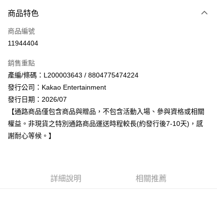
付款方式
商品特色
信用卡一次付款
商品編號
超商取貨付款
11944404
LINE Pay
銷售重點
Apple Pay
產編/條碼：L200003643 / 8804775474224
發行公司：Kakao Entertainment
街口支付
發行日期：2026/07
悠遊付
【通路商品僅包含商品與贈品，不包含活動入場、參與資格或相關
權益。非現貨之特別通路商品運送時程較長(約發行後7-10天)，感
AFTEE先享後付
謝耐心等候。】
相關說明
【關於「AFTEE先享後付」】
ATM付款
AFTEE先享後付是「在收到商品之後才付款」的支付方式。 讓您購物簡單
便利好安心！
１．簡單：不需註冊會員、不需綁卡、不需儲值。
詳細說明
相關推薦
運送方式
２．便利：只要手機號碼，簡訊認證，即可結帳。
３．安心：先確認商品／服務後，再付款。
全家取貨付款
每筆NT$60，滿NT$1,599(含以上)免運費
【「AFTEE先享後付」結帳流程】