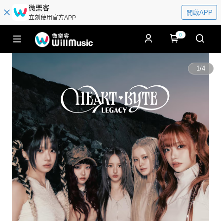
微樂客
開啟APP
立刻使用官方APP
0
1
/
4