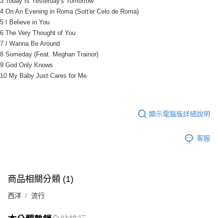
3 Today Is Yesterday's Tomorrow
4 On An Evening in Roma (Sott'er Celo de Roma)
5 I Believe in You
6 The Very Thought of You
7 I Wanna Be Around
8 Someday (Feat. Meghan Trainor)
9 God Only Knows
10 My Baby Just Cares for Me
顯示電腦版詳細說明
客服
商品相關分類 (1)
西洋
流行