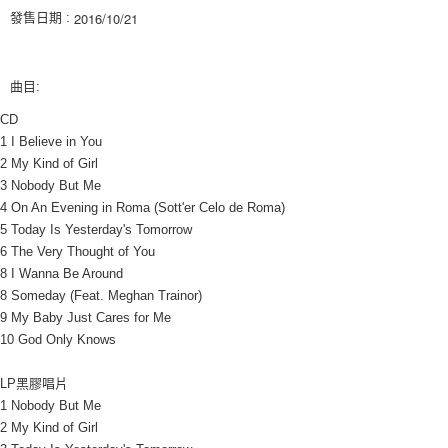
３．收到繳費通知簡訊後14天內，點擊此簡訊中的連結，可透過四大超商／
發售日期 :
ATM／網路銀行／等多元方式進行付款，方視為交易完成。
7-11取貨付款
※ 請注意：結帳手續完成當下不需立刻繳費，但若您需要取消訂單，請聯絡
每筆NT$60，滿NT$1,599(含以上)免運費
購買商品的店家。未經商家同意取消之訂單仍視為有效，需透過AFTEE先享
後付繳納相關費用。
曲目:
付款後7-11取貨
※ 交易是否成功請以「AFTEE先享後付 」之結帳頁面顯示為準，若有關於
是否繳費成功／繳費後需取消欲退款等相關疑問，請聯繫「AFTEE先享後付
CD
每筆NT$60，滿NT$1,599(含以上)免運費
客戶支援中心」
https://netprotections.freshdesk.com/support/home
1 I Believe in You
新竹貨運
2 My Kind of Girl
【注意事項】
3 Nobody But Me
１．透過由恩沛科技股份有限公司提供之「AFTEE先享後付」服務完成之交
每筆NT$90
易，需依本服務之必要範圍內提供個人資料，並將交易相關給付款項請求債
4 On An Evening in Roma (Sott'er Celo de Roma)
權轉讓予恩沛科技股份有限公司。
宅配 (離島)
5 Today Is Yesterday's Tomorrow
２．關於個人資料處理事宜，請瀏覽以下網址：
每筆NT$200
6 The Very Thought of You
https://aftee.tw/terms/#terms3
8 I Wanna Be Around
３．未成年的使用者請事先徵得法定代理人或監護人之同意方可使用
付款後門市自取
「AFTEE先享後付」，若未經同意申辦者引起之損失，本公司不負相關責
8 Someday (Feat. Meghan Trainor)
任。
免運費
9 My Baby Just Cares for Me
４．使用「AFTEE先享後付」時，將依據個別帳號之用戶狀況，依本公司即
10 God Only Knows
時審查核予不同之上限額度；若仍有額度不足之情形，本公司將視審查結果
亞洲國家/地區配送
查看運費
請求用戶進行身份認證。
LP黑膠唱片
５．嚴禁一人註冊多個帳號或使用他人資訊註冊。若發現惡意使用之情形，
北美國家/地區配送
查看運費
恩沛科技股份有限公司將有權停止該用戶之使用額度並採取法律行動。
1 Nobody But Me
歐洲國家/地區配送
查看運費
2 My Kind of Girl