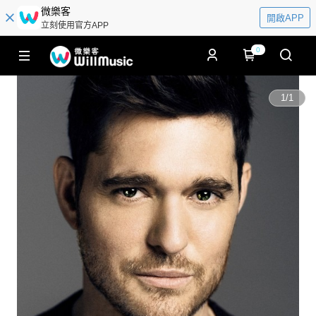
微樂客
開啟APP
立刻使用官方APP
0
1
/
1