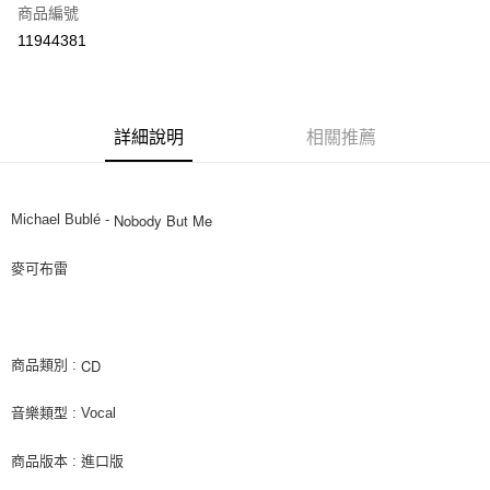
商品編號
超商取貨付款
11944381
LINE Pay
Apple Pay
詳細說明
相關推薦
街口支付
悠遊付
Nobody But Me
Michael Bublé -
AFTEE先享後付
相關說明
麥可布雷
【關於「AFTEE先享後付」】
ATM付款
AFTEE先享後付是「在收到商品之後才付款」的支付方式。 讓您購物簡單
便利好安心！
１．簡單：不需註冊會員、不需綁卡、不需儲值。
運送方式
２．便利：只要手機號碼，簡訊認證，即可結帳。
CD
商品類別 :
３．安心：先確認商品／服務後，再付款。
全家取貨付款
音樂類型 : Vocal
每筆NT$60，滿NT$1,599(含以上)免運費
【「AFTEE先享後付」結帳流程】
１．於結帳方式選擇「AFTEE先享後付」後，將跳轉至「AFTEE先享後付」
付款後全家取貨
結帳頁面，進行簡訊認證並確認金額後，即可完成結帳。
商品版本 : 進口版
２．訂單成立數日內，您將收到繳費通知簡訊。
每筆NT$60，滿NT$1,599(含以上)免運費