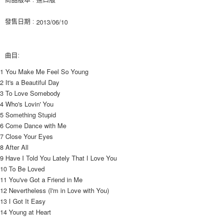
２．訂單成立數日內，您將收到繳費通知簡訊。
每筆NT$60，滿NT$1,599(含以上)免運費
３．收到繳費通知簡訊後14天內，點擊此簡訊中的連結，可透過四大超商／
2013/06/10

發售日期 :
ATM／網路銀行／等多元方式進行付款，方視為交易完成。
7-11取貨付款
※ 請注意：結帳手續完成當下不需立刻繳費，但若您需要取消訂單，請聯絡
每筆NT$60，滿NT$1,599(含以上)免運費
購買商品的店家。未經商家同意取消之訂單仍視為有效，需透過AFTEE先享
後付繳納相關費用。
曲目:
付款後7-11取貨
※ 交易是否成功請以「AFTEE先享後付 」之結帳頁面顯示為準，若有關於
是否繳費成功／繳費後需取消欲退款等相關疑問，請聯繫「AFTEE先享後付
1 You Make Me Feel So Young
每筆NT$60，滿NT$1,599(含以上)免運費
客戶支援中心」
https://netprotections.freshdesk.com/support/home
2 It's a Beautiful Day
新竹貨運
3 To Love Somebody
【注意事項】
4 Who's Lovin' You
１．透過由恩沛科技股份有限公司提供之「AFTEE先享後付」服務完成之交
每筆NT$90
易，需依本服務之必要範圍內提供個人資料，並將交易相關給付款項請求債
5 Something Stupid
權轉讓予恩沛科技股份有限公司。
宅配 (離島)
6 Come Dance with Me
２．關於個人資料處理事宜，請瀏覽以下網址：
7 Close Your Eyes
每筆NT$200
https://aftee.tw/terms/#terms3
8 After All
３．未成年的使用者請事先徵得法定代理人或監護人之同意方可使用
付款後門市自取
9 Have I Told You Lately That I Love You
「AFTEE先享後付」，若未經同意申辦者引起之損失，本公司不負相關責
任。
免運費
10 To Be Loved
４．使用「AFTEE先享後付」時，將依據個別帳號之用戶狀況，依本公司即
11 You've Got a Friend in Me
時審查核予不同之上限額度；若仍有額度不足之情形，本公司將視審查結果
亞洲國家/地區配送
查看運費
12 Nevertheless (I'm in Love with You)
請求用戶進行身份認證。
13 I Got It Easy
５．嚴禁一人註冊多個帳號或使用他人資訊註冊。若發現惡意使用之情形，
北美國家/地區配送
查看運費
恩沛科技股份有限公司將有權停止該用戶之使用額度並採取法律行動。
14 Young at Heart