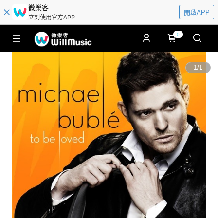
微樂客
開啟APP
立刻使用官方APP
0
1
/
1