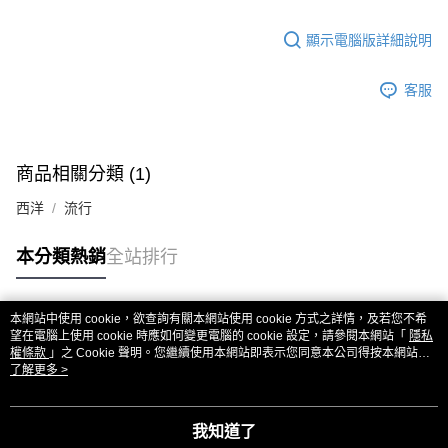
歐洲國家/地區配送
查看運費
顯示電腦版詳細說明
客服
商品相關分類 (1)
西洋
流行
本分類熱銷
全站排行
本網站中使用 cookie，欲查詢有關本網站使用 cookie 方式之詳情，及若您不希
熱門標籤
望在電腦上使用 cookie 時應如何變更電腦的 cookie 設定，請參閱本網站「
隱私
權條款
」之 Cookie 聲明。您繼續使用本網站即表示您同意本公司得按本網站使
用條款之 Cookie 聲明使用 cookie。
了解更多 >
我知道了