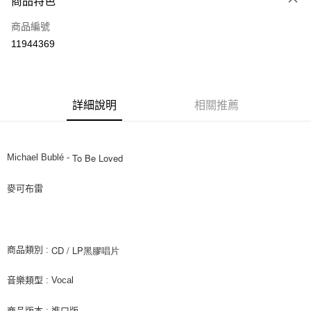
商品特色
信用卡一次付款
商品編號
超商取貨付款
11944369
LINE Pay
Apple Pay
詳細說明
相關推薦
街口支付
悠遊付
To Be Loved
Michael Bublé -
AFTEE先享後付
相關說明
麥可布雷
【關於「AFTEE先享後付」】
ATM付款
AFTEE先享後付是「在收到商品之後才付款」的支付方式。 讓您購物簡單
便利好安心！
１．簡單：不需註冊會員、不需綁卡、不需儲值。
運送方式
２．便利：只要手機號碼，簡訊認證，即可結帳。
CD / LP黑膠唱片
商品類別 :
３．安心：先確認商品／服務後，再付款。
全家取貨付款
音樂類型 : Vocal
每筆NT$60，滿NT$1,599(含以上)免運費
【「AFTEE先享後付」結帳流程】
１．於結帳方式選擇「AFTEE先享後付」後，將跳轉至「AFTEE先享後付」
付款後全家取貨
結帳頁面，進行簡訊認證並確認金額後，即可完成結帳。
商品版本 : 進口版