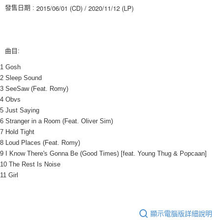
※ 請注意：結帳手續完成當下不需立刻繳費，但若您需要取消訂單，請聯絡
2015/06/01 (CD) / 2020/11/12 (LP)
發售日期 :
每筆NT$60，滿NT$1,599(含以上)免運費
購買商品的店家。未經商家同意取消之訂單仍視為有效，需透過AFTEE先享
後付繳納相關費用。
付款後7-11取貨
※ 交易是否成功請以「AFTEE先享後付 」之結帳頁面顯示為準，若有關於
是否繳費成功／繳費後需取消欲退款等相關疑問，請聯繫「AFTEE先享後付
每筆NT$60，滿NT$1,599(含以上)免運費
客戶支援中心」
https://netprotections.freshdesk.com/support/home
曲目:
新竹貨運
【注意事項】
1 Gosh
１．透過由恩沛科技股份有限公司提供之「AFTEE先享後付」服務完成之交
每筆NT$90
2 Sleep Sound
易，需依本服務之必要範圍內提供個人資料，並將交易相關給付款項請求債
3 SeeSaw (Feat. Romy)
權轉讓予恩沛科技股份有限公司。
宅配 (離島)
4 Obvs
２．關於個人資料處理事宜，請瀏覽以下網址：
每筆NT$200
https://aftee.tw/terms/#terms3
5 Just Saying
３．未成年的使用者請事先徵得法定代理人或監護人之同意方可使用
6 Stranger in a Room (Feat. Oliver Sim)
付款後門市自取
「AFTEE先享後付」，若未經同意申辦者引起之損失，本公司不負相關責
7 Hold Tight
任。
免運費
8 Loud Places (Feat. Romy)
４．使用「AFTEE先享後付」時，將依據個別帳號之用戶狀況，依本公司即
時審查核予不同之上限額度；若仍有額度不足之情形，本公司將視審查結果
9 I Know There's Gonna Be (Good Times) [feat. Young Thug & Popcaan]
亞洲國家/地區配送
查看運費
請求用戶進行身份認證。
10 The Rest Is Noise
５．嚴禁一人註冊多個帳號或使用他人資訊註冊。若發現惡意使用之情形，
北美國家/地區配送
查看運費
11 Girl
恩沛科技股份有限公司將有權停止該用戶之使用額度並採取法律行動。
歐洲國家/地區配送
查看運費
顯示電腦版詳細說明