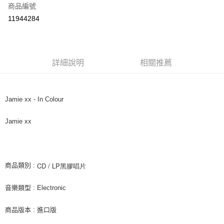
商品編號
超商取貨付款
11944284
LINE Pay
街口支付
詳細說明
相關推薦
悠遊付
AFTEE先享後付
相關說明
Jamie xx - In Colour
【關於「AFTEE先享後付」】
ATM付款
AFTEE先享後付是「在收到商品之後才付款」的支付方式。 讓您購物簡單
Jamie xx
便利好安心！
１．簡單：不需註冊會員、不需綁卡、不需儲值。
運送方式
２．便利：只要手機號碼，簡訊認證，即可結帳。
３．安心：先確認商品／服務後，再付款。
全家取貨付款
CD / LP黑膠唱片
商品類別 :
每筆NT$60，滿NT$1,599(含以上)免運費
【「AFTEE先享後付」結帳流程】
１．於結帳方式選擇「AFTEE先享後付」後，將跳轉至「AFTEE先享後付」
音樂類型 : Electronic
付款後全家取貨
結帳頁面，進行簡訊認證並確認金額後，即可完成結帳。
２．訂單成立數日內，您將收到繳費通知簡訊。
每筆NT$60，滿NT$1,599(含以上)免運費
３．收到繳費通知簡訊後14天內，點擊此簡訊中的連結，可透過四大超商／
商品版本 : 進口版
ATM／網路銀行／等多元方式進行付款，方視為交易完成。
7-11取貨付款