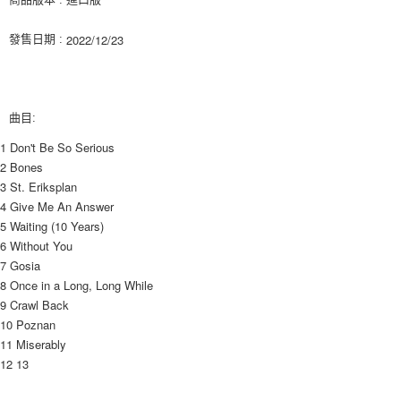
ATM／網路銀行／等多元方式進行付款，方視為交易完成。
7-11取貨付款
※ 請注意：結帳手續完成當下不需立刻繳費，但若您需要取消訂單，請聯絡
2022/12/23
發售日期 :
每筆NT$60，滿NT$1,599(含以上)免運費
購買商品的店家。未經商家同意取消之訂單仍視為有效，需透過AFTEE先享
後付繳納相關費用。
付款後7-11取貨
※ 交易是否成功請以「AFTEE先享後付 」之結帳頁面顯示為準，若有關於
是否繳費成功／繳費後需取消欲退款等相關疑問，請聯繫「AFTEE先享後付
每筆NT$60，滿NT$1,599(含以上)免運費
客戶支援中心」
https://netprotections.freshdesk.com/support/home
曲目:
新竹貨運
【注意事項】
1 Don't Be So Serious
１．透過由恩沛科技股份有限公司提供之「AFTEE先享後付」服務完成之交
每筆NT$90
2 Bones
易，需依本服務之必要範圍內提供個人資料，並將交易相關給付款項請求債
3 St. Eriksplan
權轉讓予恩沛科技股份有限公司。
宅配 (離島)
4 Give Me An Answer
２．關於個人資料處理事宜，請瀏覽以下網址：
每筆NT$200
https://aftee.tw/terms/#terms3
5 Waiting (10 Years)
３．未成年的使用者請事先徵得法定代理人或監護人之同意方可使用
6 Without You
付款後門市自取
「AFTEE先享後付」，若未經同意申辦者引起之損失，本公司不負相關責
7 Gosia
任。
免運費
8 Once in a Long, Long While
４．使用「AFTEE先享後付」時，將依據個別帳號之用戶狀況，依本公司即
時審查核予不同之上限額度；若仍有額度不足之情形，本公司將視審查結果
9 Crawl Back
亞洲國家/地區配送
查看運費
請求用戶進行身份認證。
10 Poznan
５．嚴禁一人註冊多個帳號或使用他人資訊註冊。若發現惡意使用之情形，
北美國家/地區配送
查看運費
11 Miserably
恩沛科技股份有限公司將有權停止該用戶之使用額度並採取法律行動。
12 13
歐洲國家/地區配送
查看運費