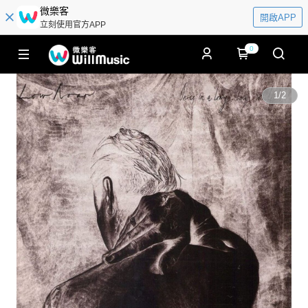
微樂客
開啟APP
立刻使用官方APP
0
1
/
2