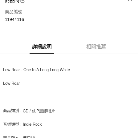
商品特色
信用卡一次付款
商品編號
超商取貨付款
11944116
LINE Pay
街口支付
詳細說明
相關推薦
悠遊付
AFTEE先享後付
相關說明
Low Roar - One In A Long Long White
【關於「AFTEE先享後付」】
ATM付款
AFTEE先享後付是「在收到商品之後才付款」的支付方式。 讓您購物簡單
Low Roar
便利好安心！
１．簡單：不需註冊會員、不需綁卡、不需儲值。
運送方式
２．便利：只要手機號碼，簡訊認證，即可結帳。
３．安心：先確認商品／服務後，再付款。
全家取貨付款
CD / 2LP黑膠唱片
商品類別 :
每筆NT$60，滿NT$1,599(含以上)免運費
【「AFTEE先享後付」結帳流程】
１．於結帳方式選擇「AFTEE先享後付」後，將跳轉至「AFTEE先享後付」
音樂類型 : Indie Rock
付款後全家取貨
結帳頁面，進行簡訊認證並確認金額後，即可完成結帳。
２．訂單成立數日內，您將收到繳費通知簡訊。
每筆NT$60，滿NT$1,599(含以上)免運費
３．收到繳費通知簡訊後14天內，點擊此簡訊中的連結，可透過四大超商／
商品版本 : 進口版