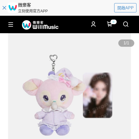
微樂客
開啟APP
立刻使用官方APP
0
1
/
1