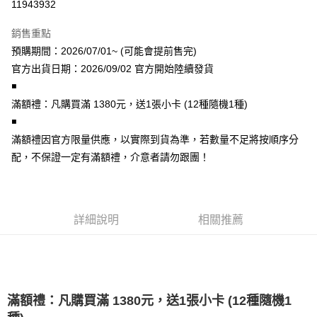
11943932
LINE Pay
銷售重點
Apple Pay
預購期間：2026/07/01~ (可能會提前售完)
官方出貨日期：2026/09/02 官方開始陸續發貨
街口支付
◾
悠遊付
️滿額禮：凡購買滿 1380元，送1張小卡 (12種隨機1種)
◾
AFTEE先享後付
️滿額禮因官方限量供應，以實際到貨為準，若數量不足將按順序分
相關說明
配，不保證一定有滿額禮，介意者請勿跟團！
【關於「AFTEE先享後付」】
ATM付款
AFTEE先享後付是「在收到商品之後才付款」的支付方式。 讓您購物簡單
便利好安心！
１．簡單：不需註冊會員、不需綁卡、不需儲值。
運送方式
２．便利：只要手機號碼，簡訊認證，即可結帳。
詳細說明
相關推薦
３．安心：先確認商品／服務後，再付款。
全家取貨付款
每筆NT$60，滿NT$1,599(含以上)免運費
【「AFTEE先享後付」結帳流程】
１．於結帳方式選擇「AFTEE先享後付」後，將跳轉至「AFTEE先享後付」
付款後全家取貨
結帳頁面，進行簡訊認證並確認金額後，即可完成結帳。
２．訂單成立數日內，您將收到繳費通知簡訊。
每筆NT$60，滿NT$1,599(含以上)免運費
滿額禮：凡購買滿 1380
元，送1張小卡 (12種隨機1
３．收到繳費通知簡訊後14天內，點擊此簡訊中的連結，可透過四大超商／
ATM／網路銀行／等多元方式進行付款，方視為交易完成。