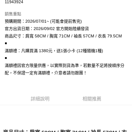
11943924
LINE Pay
銷售重點
Apple Pay
預購期間：2026/07/01~ (可能會提前售完)
官方出貨日期：2026/09/02 官方開始陸續發貨
街口支付
商品尺寸：肩寬 58CM / 胸寬 71CM / 袖長 57CM / 衣長 79.5CM
悠遊付
◾
️滿額禮：凡購買滿 1380元，送1張小卡 (12種隨機1種)
AFTEE先享後付
◾
相關說明
️滿額禮因官方限量供應，以實際到貨為準，若數量不足將按順序分
【關於「AFTEE先享後付」】
ATM付款
AFTEE先享後付是「在收到商品之後才付款」的支付方式。 讓您購物簡單
配，不保證一定有滿額禮，介意者請勿跟團！
便利好安心！
１．簡單：不需註冊會員、不需綁卡、不需儲值。
運送方式
２．便利：只要手機號碼，簡訊認證，即可結帳。
３．安心：先確認商品／服務後，再付款。
全家取貨付款
詳細說明
相關推薦
每筆NT$60，滿NT$1,599(含以上)免運費
【「AFTEE先享後付」結帳流程】
１．於結帳方式選擇「AFTEE先享後付」後，將跳轉至「AFTEE先享後付」
付款後全家取貨
結帳頁面，進行簡訊認證並確認金額後，即可完成結帳。
２．訂單成立數日內，您將收到繳費通知簡訊。
每筆NT$60，滿NT$1,599(含以上)免運費
３．收到繳費通知簡訊後14天內，點擊此簡訊中的連結，可透過四大超商／
ATM／網路銀行／等多元方式進行付款，方視為交易完成。