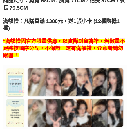
商品尺寸：肩寬 58CM / 胸寬 71CM / 袖長 57CM / 衣
7-11取貨付款
※ 請注意：結帳手續完成當下不需立刻繳費，但若您需要取消訂單，請聯絡
長 79.5CM
每筆NT$60，滿NT$1,599(含以上)免運費
購買商品的店家。未經商家同意取消之訂單仍視為有效，需透過AFTEE先享
後付繳納相關費用。
付款後7-11取貨
※ 交易是否成功請以「AFTEE先享後付 」之結帳頁面顯示為準，若有關於
滿額禮：凡購買滿 1380
元，送1張小卡 (12種隨機1
是否繳費成功／繳費後需取消欲退款等相關疑問，請聯繫「AFTEE先享後付
每筆NT$60，滿NT$1,599(含以上)免運費
種)
客戶支援中心」
https://netprotections.freshdesk.com/support/home
新竹貨運
【注意事項】
*滿額禮因官方限量供應，以實際到貨為準，若數量不
１．透過由恩沛科技股份有限公司提供之「AFTEE先享後付」服務完成之交
每筆NT$90
足將按順序分配，不保證一定有滿額禮，介意者請勿
易，需依本服務之必要範圍內提供個人資料，並將交易相關給付款項請求債
跟團！
權轉讓予恩沛科技股份有限公司。
宅配 (離島)
２．關於個人資料處理事宜，請瀏覽以下網址：
每筆NT$200
https://aftee.tw/terms/#terms3
３．未成年的使用者請事先徵得法定代理人或監護人之同意方可使用
付款後門市自取
「AFTEE先享後付」，若未經同意申辦者引起之損失，本公司不負相關責
任。
免運費
４．使用「AFTEE先享後付」時，將依據個別帳號之用戶狀況，依本公司即
時審查核予不同之上限額度；若仍有額度不足之情形，本公司將視審查結果
亞洲國家/地區配送
查看運費
請求用戶進行身份認證。
５．嚴禁一人註冊多個帳號或使用他人資訊註冊。若發現惡意使用之情形，
北美國家/地區配送
查看運費
恩沛科技股份有限公司將有權停止該用戶之使用額度並採取法律行動。
歐洲國家/地區配送
查看運費