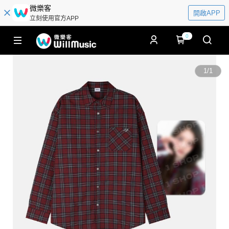
微樂客
開啟APP
立刻使用官方APP
0
1
/
1