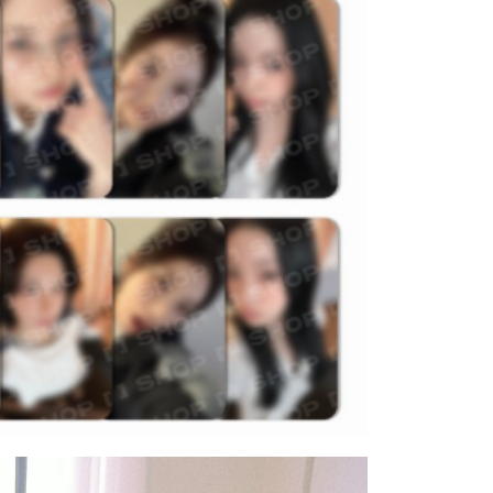
個人資料處理事宜，請瀏覽以下網址：
)
ee.tw/terms/#terms3
00
年的使用者請事先徵得法定代理人或監護人之同意方可使用
E先享後付」，若未經同意申辦者引起之損失，本公司不負相關責
市自取
AFTEE先享後付」時，將依據個別帳號之用戶狀況，依本公司
核予不同之上限額度；若仍有額度不足之情形，本公司將視審查
用戶進行身份認證。
地區配送
查看運費
一人註冊多個帳號或使用他人資訊註冊。若發現惡意使用之情
科技股份有限公司將有權停止該用戶之使用額度並採取法律行
地區配送
查看運費
地區配送
查看運費