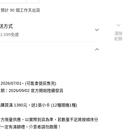
預計 90 個工作天出貨
送方式
清除
1,599免運
紀錄
次付款
付款
026/07/01~ (可能會提前售完)
：2026/09/02 官方開始陸續發貨
購買滿 1380元，送1張小卡 (12種隨機1種)
因官方限量供應，以實際到貨為準，若數量不足將按順序分
享後付
證一定有滿額禮，介意者請勿跟團！