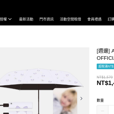
授權
最新活動
門市資訊
活動空間租借
會員禮遇
訂
[週邊] A
OFFIC
超取滿NT$
NT$1,570
NT$1,
數量