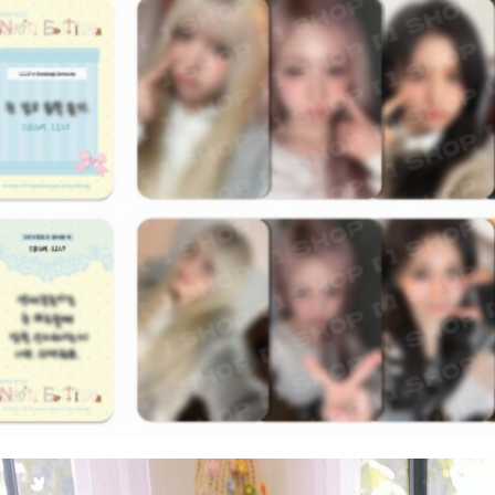
２．關於
宅配 (離島
https://aft
每筆NT$2
３．未成
「AFTE
付款後門
任。
４．使用「
免運費
即時審查
結果請求
亞洲國家/
５．嚴禁
形，恩沛
北美國家/
動。
歐洲國家/