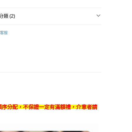
FTEE先享後付」】
先享後付是「在收到商品之後才付款」的支付方式。 讓您購物簡單
類 (2)
心！
：不需註冊會員、不需綁卡、不需儲值。
商品
週邊
：只要手機號碼，簡訊認證，即可結帳。
客服
：先確認商品／服務後，再付款。
 / 女團
NMIXX
付款
EE先享後付」結帳流程】
0，滿NT$1,599(含以上)免運費
方式選擇「AFTEE先享後付」後，將跳轉至「AFTEE先享後
頁面，進行簡訊認證並確認金額後，即可完成結帳。
家取貨
成立數日內，您將收到繳費通知簡訊。
費通知簡訊後14天內，點擊此簡訊中的連結，可透過四大超商
0，滿NT$1,599(含以上)免運費
網路銀行／等多元方式進行付款，方視為交易完成。
：結帳手續完成當下不需立刻繳費，但若您需要取消訂單，請聯
付款
的店家。未經商家同意取消之訂單仍視為有效，需透過AFTEE
繳納相關費用。
0，滿NT$1,599(含以上)免運費
否成功請以「AFTEE先享後付 」之結帳頁面顯示為準，若有關於
功／繳費後需取消欲退款等相關疑問，請聯繫「AFTEE先享後
1取貨
援中心」
https://netprotections.freshdesk.com/support/home
0，滿NT$1,599(含以上)免運費
順序分配，不保證一定有滿額禮，介意者請
項】
恩沛科技股份有限公司提供之「AFTEE先享後付」服務完成之
依本服務之必要範圍內提供個人資料，並將交易相關給付款項請
0
讓予恩沛科技股份有限公司。