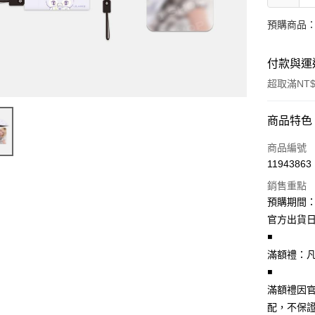
預購商品：
付款與運
超取滿NT$
付款方式
商品特色
信用卡一
商品編號
11943863
超商取貨
銷售重點
LINE Pay
預購期間：2
官方出貨日期
Apple Pay
◾
街口支付
️滿額禮：凡
◾
悠遊付
️滿額禮
AFTEE先
配，不保