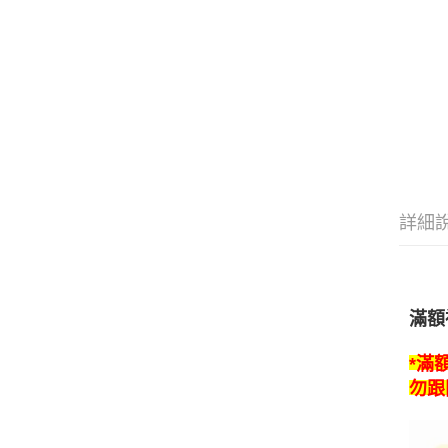
詳細
滿額
*滿
勿跟