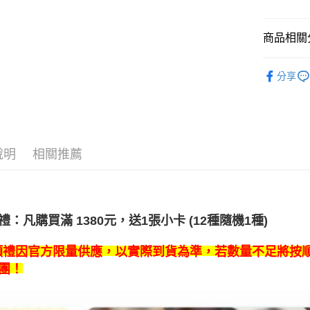
相關說明
【關於「A
ATM付款
AFTEE
商品相關分
便利好安
１．簡單
韓國週邊
２．便利
運送方式
分享
３．安心
韓國 女歌手
全家取貨
【「AFT
每筆NT$6
１．於結帳
付」結帳
付款後全
２．訂單
說明
相關推薦
３．收到繳
每筆NT$6
／ATM／
※ 請注意
7-11取貨
絡購買商品
先享後付
每筆NT$6
※ 交易是
禮：凡購買滿 1380
元，送1張小卡 (12種隨機1種)
是否繳費成
付款後7-1
付客戶支
每筆NT$6
額禮因官方限量供應，以實際到貨為準，若數量不足將按
【注意事
團！
新竹貨運
１．透過由
交易，需
每筆NT$9
求債權轉