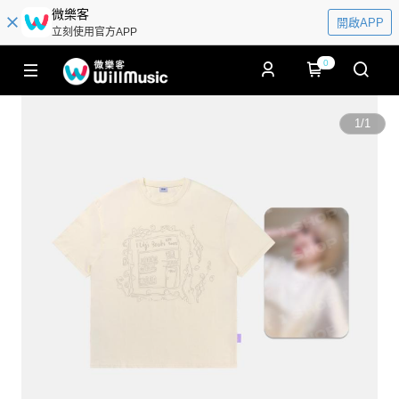
微樂客
開啟APP
立刻使用官方APP
0
1
/
1