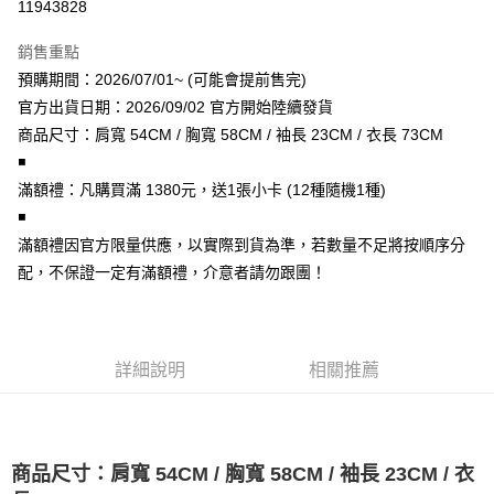
11943828
LINE Pay
銷售重點
Apple Pay
預購期間：2026/07/01~ (可能會提前售完)
官方出貨日期：2026/09/02 官方開始陸續發貨
街口支付
商品尺寸：肩寬 54CM / 胸寬 58CM / 袖長 23CM / 衣長 73CM
悠遊付
◾
️滿額禮：凡購買滿 1380元，送1張小卡 (12種隨機1種)
AFTEE先享後付
◾
相關說明
️滿額禮因官方限量供應，以實際到貨為準，若數量不足將按順序分
【關於「AFTEE先享後付」】
ATM付款
AFTEE先享後付是「在收到商品之後才付款」的支付方式。 讓您購物簡單
配，不保證一定有滿額禮，介意者請勿跟團！
便利好安心！
１．簡單：不需註冊會員、不需綁卡、不需儲值。
運送方式
２．便利：只要手機號碼，簡訊認證，即可結帳。
３．安心：先確認商品／服務後，再付款。
全家取貨付款
詳細說明
相關推薦
每筆NT$60，滿NT$1,599(含以上)免運費
【「AFTEE先享後付」結帳流程】
１．於結帳方式選擇「AFTEE先享後付」後，將跳轉至「AFTEE先享後付」
付款後全家取貨
結帳頁面，進行簡訊認證並確認金額後，即可完成結帳。
２．訂單成立數日內，您將收到繳費通知簡訊。
每筆NT$60，滿NT$1,599(含以上)免運費
３．收到繳費通知簡訊後14天內，點擊此簡訊中的連結，可透過四大超商／
商品尺寸：肩寬 54CM / 胸寬 58CM / 袖長 23CM / 衣
ATM／網路銀行／等多元方式進行付款，方視為交易完成。