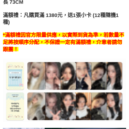
7-11取貨付款
長 73CM
※ 請注意：結帳手續完成當下不需立刻繳費，但若您需要取消訂單，請聯絡
每筆NT$60，滿NT$1,599(含以上)免運費
購買商品的店家。未經商家同意取消之訂單仍視為有效，需透過AFTEE先享
後付繳納相關費用。
滿額禮：凡購買滿 1380
元，送1張小卡 (12種隨機1
付款後7-11取貨
※ 交易是否成功請以「AFTEE先享後付 」之結帳頁面顯示為準，若有關於
種)
是否繳費成功／繳費後需取消欲退款等相關疑問，請聯繫「AFTEE先享後付
每筆NT$60，滿NT$1,599(含以上)免運費
客戶支援中心」
https://netprotections.freshdesk.com/support/home
*滿額禮因官方限量供應，以實際到貨為準，若數量不
新竹貨運
【注意事項】
足將按順序分配，不保證一定有滿額禮，介意者請勿
１．透過由恩沛科技股份有限公司提供之「AFTEE先享後付」服務完成之交
每筆NT$90
跟團！
易，需依本服務之必要範圍內提供個人資料，並將交易相關給付款項請求債
權轉讓予恩沛科技股份有限公司。
宅配 (離島)
２．關於個人資料處理事宜，請瀏覽以下網址：
每筆NT$200
https://aftee.tw/terms/#terms3
３．未成年的使用者請事先徵得法定代理人或監護人之同意方可使用
付款後門市自取
「AFTEE先享後付」，若未經同意申辦者引起之損失，本公司不負相關責
任。
免運費
４．使用「AFTEE先享後付」時，將依據個別帳號之用戶狀況，依本公司即
時審查核予不同之上限額度；若仍有額度不足之情形，本公司將視審查結果
亞洲國家/地區配送
查看運費
請求用戶進行身份認證。
５．嚴禁一人註冊多個帳號或使用他人資訊註冊。若發現惡意使用之情形，
北美國家/地區配送
查看運費
恩沛科技股份有限公司將有權停止該用戶之使用額度並採取法律行動。
歐洲國家/地區配送
查看運費