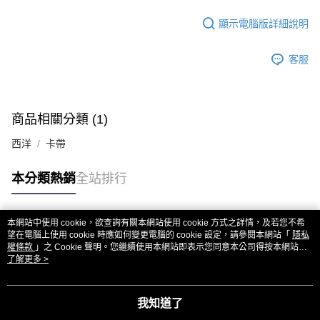
後付繳納相關費用。
付款後7-11取貨
※ 交易是否成功請以「AFTEE先享後付 」之結帳頁面顯示為準，若有關於
顯示電腦版詳細說明
是否繳費成功／繳費後需取消欲退款等相關疑問，請聯繫「AFTEE先享後付
每筆NT$60，滿NT$1,599(含以上)免運費
客戶支援中心」
https://netprotections.freshdesk.com/support/home
客服
新竹貨運
【注意事項】
１．透過由恩沛科技股份有限公司提供之「AFTEE先享後付」服務完成之交
每筆NT$90
易，需依本服務之必要範圍內提供個人資料，並將交易相關給付款項請求債
權轉讓予恩沛科技股份有限公司。
宅配 (離島)
商品相關分類 (1)
２．關於個人資料處理事宜，請瀏覽以下網址：
每筆NT$200
https://aftee.tw/terms/#terms3
西洋
卡帶
３．未成年的使用者請事先徵得法定代理人或監護人之同意方可使用
付款後門市自取
「AFTEE先享後付」，若未經同意申辦者引起之損失，本公司不負相關責
任。
本分類熱銷
全站排行
免運費
４．使用「AFTEE先享後付」時，將依據個別帳號之用戶狀況，依本公司即
時審查核予不同之上限額度；若仍有額度不足之情形，本公司將視審查結果
亞洲國家/地區配送
查看運費
請求用戶進行身份認證。
本網站中使用 cookie，欲查詢有關本網站使用 cookie 方式之詳情，及若您不希
５．嚴禁一人註冊多個帳號或使用他人資訊註冊。若發現惡意使用之情形，
北美國家/地區配送
查看運費
熱門標籤
望在電腦上使用 cookie 時應如何變更電腦的 cookie 設定，請參閱本網站「
隱私
恩沛科技股份有限公司將有權停止該用戶之使用額度並採取法律行動。
權條款
」之 Cookie 聲明。您繼續使用本網站即表示您同意本公司得按本網站使
歐洲國家/地區配送
查看運費
用條款之 Cookie 聲明使用 cookie。
了解更多 >
我知道了