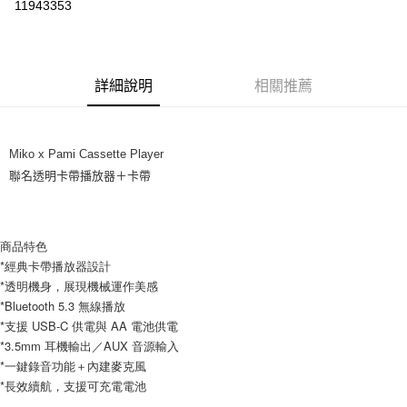
11943353
LINE Pay
街口支付
詳細說明
相關推薦
悠遊付
AFTEE先享後付
相關說明
Miko x Pami Cassette Player
【關於「AFTEE先享後付」】
聯名透明卡帶播放器＋卡帶
ATM付款
AFTEE先享後付是「在收到商品之後才付款」的支付方式。 讓您購物簡單
便利好安心！
１．簡單：不需註冊會員、不需綁卡、不需儲值。
運送方式
２．便利：只要手機號碼，簡訊認證，即可結帳。
商品特色
３．安心：先確認商品／服務後，再付款。
全家取貨付款
*經典卡帶播放器設計
每筆NT$60，滿NT$1,599(含以上)免運費
*透明機身，展現機械運作美感
【「AFTEE先享後付」結帳流程】
１．於結帳方式選擇「AFTEE先享後付」後，將跳轉至「AFTEE先享後付」
*Bluetooth 5.3 無線播放
付款後全家取貨
結帳頁面，進行簡訊認證並確認金額後，即可完成結帳。
*支援 USB-C 供電與 AA 電池供電
２．訂單成立數日內，您將收到繳費通知簡訊。
每筆NT$60，滿NT$1,599(含以上)免運費
*3.5mm 耳機輸出／AUX 音源輸入
３．收到繳費通知簡訊後14天內，點擊此簡訊中的連結，可透過四大超商／
*一鍵錄音功能＋內建麥克風
ATM／網路銀行／等多元方式進行付款，方視為交易完成。
7-11取貨付款
*長效續航，支援可充電電池
※ 請注意：結帳手續完成當下不需立刻繳費，但若您需要取消訂單，請聯絡
每筆NT$60，滿NT$1,599(含以上)免運費
購買商品的店家。未經商家同意取消之訂單仍視為有效，需透過AFTEE先享