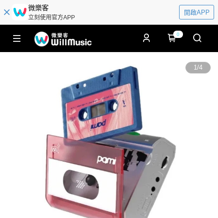
微樂客
開啟APP
立刻使用官方APP
0
1
/
4