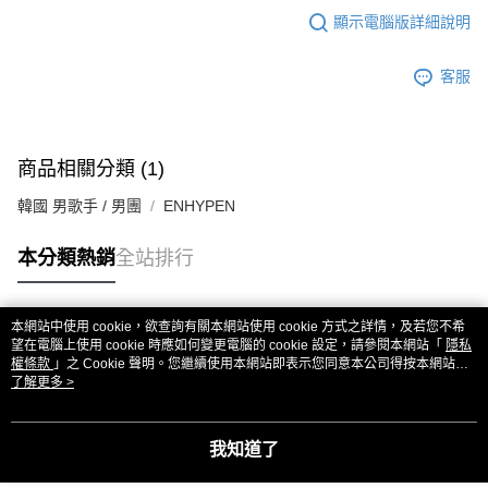
顯示電腦版詳細說明
客服
商品相關分類 (1)
韓國 男歌手 / 男團
ENHYPEN
本分類熱銷
全站排行
本網站中使用 cookie，欲查詢有關本網站使用 cookie 方式之詳情，及若您不希
熱門標籤
望在電腦上使用 cookie 時應如何變更電腦的 cookie 設定，請參閱本網站「
隱私
權條款
」之 Cookie 聲明。您繼續使用本網站即表示您同意本公司得按本網站使
用條款之 Cookie 聲明使用 cookie。
了解更多 >
我知道了