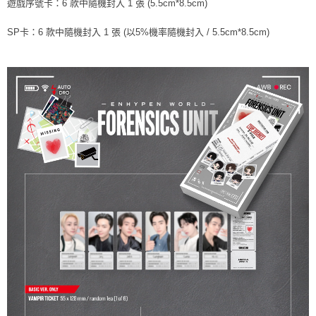
遊戲序號卡：6 款中隨機封入 1 張 (5.5cm*8.5cm)
後付繳納相關費用。
付款後7-11取貨
※ 交易是否成功請以「AFTEE先享後付 」之結帳頁面顯示為準，若有關於
SP卡：6 款中隨機封入 1 張 (以5%機率隨機封入 / 5.5cm*8.5cm)
是否繳費成功／繳費後需取消欲退款等相關疑問，請聯繫「AFTEE先享後付
每筆NT$60，滿NT$1,599(含以上)免運費
客戶支援中心」
https://netprotections.freshdesk.com/support/home
新竹貨運
【注意事項】
１．透過由恩沛科技股份有限公司提供之「AFTEE先享後付」服務完成之交
每筆NT$90
易，需依本服務之必要範圍內提供個人資料，並將交易相關給付款項請求債
權轉讓予恩沛科技股份有限公司。
宅配 (離島)
２．關於個人資料處理事宜，請瀏覽以下網址：
每筆NT$200
https://aftee.tw/terms/#terms3
３．未成年的使用者請事先徵得法定代理人或監護人之同意方可使用
付款後門市自取
「AFTEE先享後付」，若未經同意申辦者引起之損失，本公司不負相關責
任。
免運費
４．使用「AFTEE先享後付」時，將依據個別帳號之用戶狀況，依本公司即
時審查核予不同之上限額度；若仍有額度不足之情形，本公司將視審查結果
亞洲國家/地區配送
查看運費
請求用戶進行身份認證。
５．嚴禁一人註冊多個帳號或使用他人資訊註冊。若發現惡意使用之情形，
北美國家/地區配送
查看運費
恩沛科技股份有限公司將有權停止該用戶之使用額度並採取法律行動。
歐洲國家/地區配送
查看運費