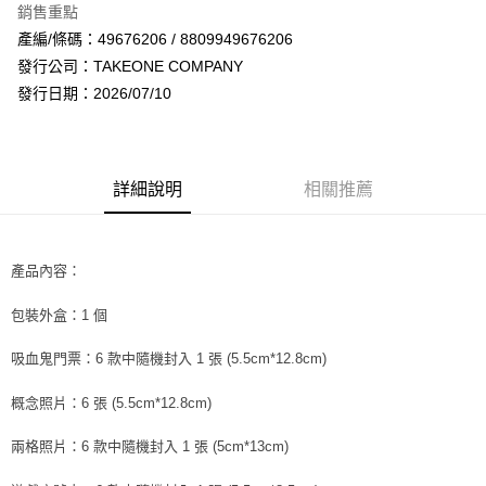
銷售重點
Apple Pay
產編/條碼：49676206 / 8809949676206
發行公司：TAKEONE COMPANY
街口支付
發行日期：2026/07/10
悠遊付
AFTEE先享後付
相關說明
詳細說明
相關推薦
【關於「AFTEE先享後付」】
ATM付款
AFTEE先享後付是「在收到商品之後才付款」的支付方式。 讓您購物簡單
便利好安心！
１．簡單：不需註冊會員、不需綁卡、不需儲值。
產品內容：
運送方式
２．便利：只要手機號碼，簡訊認證，即可結帳。
３．安心：先確認商品／服務後，再付款。
全家取貨付款
包裝外盒：1 個
每筆NT$60，滿NT$1,599(含以上)免運費
【「AFTEE先享後付」結帳流程】
吸血鬼門票：6 款中隨機封入 1 張 (5.5cm*12.8cm)
１．於結帳方式選擇「AFTEE先享後付」後，將跳轉至「AFTEE先享後付」
付款後全家取貨
結帳頁面，進行簡訊認證並確認金額後，即可完成結帳。
２．訂單成立數日內，您將收到繳費通知簡訊。
概念照片：6 張 (5.5cm*12.8cm)
每筆NT$60，滿NT$1,599(含以上)免運費
３．收到繳費通知簡訊後14天內，點擊此簡訊中的連結，可透過四大超商／
ATM／網路銀行／等多元方式進行付款，方視為交易完成。
兩格照片：6 款中隨機封入 1 張 (5cm*13cm)
7-11取貨付款
※ 請注意：結帳手續完成當下不需立刻繳費，但若您需要取消訂單，請聯絡
每筆NT$60，滿NT$1,599(含以上)免運費
購買商品的店家。未經商家同意取消之訂單仍視為有效，需透過AFTEE先享