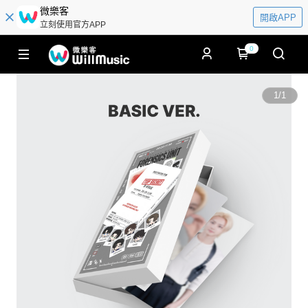
微樂客
開啟APP
立刻使用官方APP
0
1
/
1