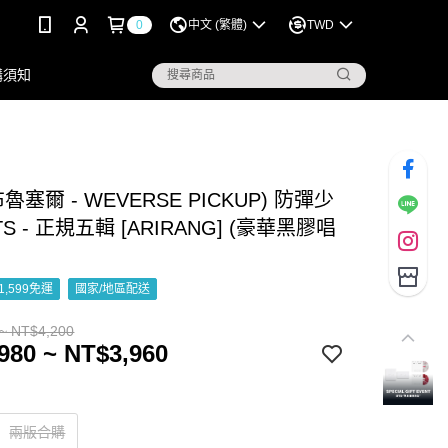
0
中文 (繁體)
TWD
購須知
魯塞爾 - WEVERSE PICKUP) 防彈少
S - 正規五輯 [ARIRANG] (豪華黑膠唱
1,599免運
國家/地區配送
~ NT$4,200
980 ~ NT$3,960
兩版合購