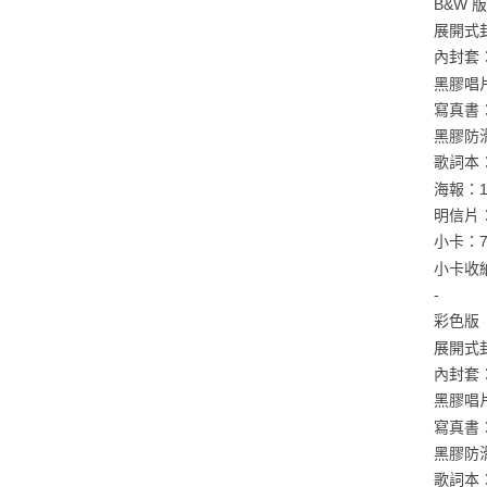
B&W 
展開式封套
內封套：1
黑膠唱片：
寫真書：1
黑膠防滑墊
歌詞本：1
海報：1種
明信片：1
小卡：7種
小卡收納夾
-
彩色版
展開式封套
內封套：1
黑膠唱片：
寫真書：1
黑膠防滑墊
歌詞本：1