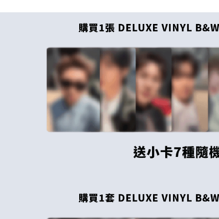
每筆NT$6
【注意事
新竹貨運
１．透過由
交易，需
每筆NT$9
求債權轉
２．關於
宅配 (離島
https://aft
每筆NT$2
３．未成
「AFTE
付款後門
任。
４．使用「
免運費
即時審查
結果請求
亞洲國家/
５．嚴禁
形，恩沛
北美國家/
動。
歐洲國家/