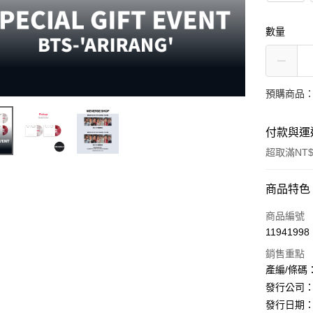
數量
預購商品：
付款與運
超取滿NT$
付款方式
商品特色
信用卡一
商品編號
11941998
超商取貨
銷售重點
LINE Pay
產編/條碼：B
發行公司：Big 
Apple Pay
發行日期：2