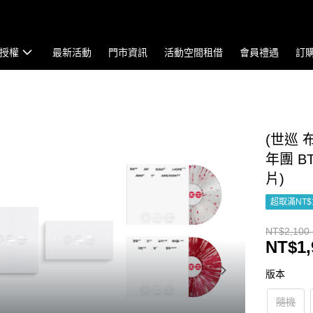
授權
最新活動
門市資訊
活動空間租借
會員禮遇
訂
(世巡 布
年團 BT
片)
超取滿NT$
NT$2,100 
NT$1,
版本
隨機