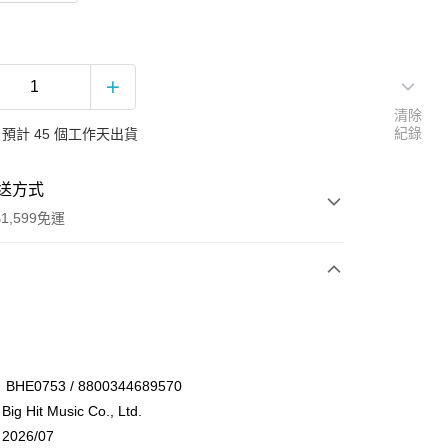
清除
紀錄
預計 45 個工作天出貨
送方式
1,599免運
次付款
付款
HE0753 / 8800344689570
Hit Music Co., Ltd.
026/07