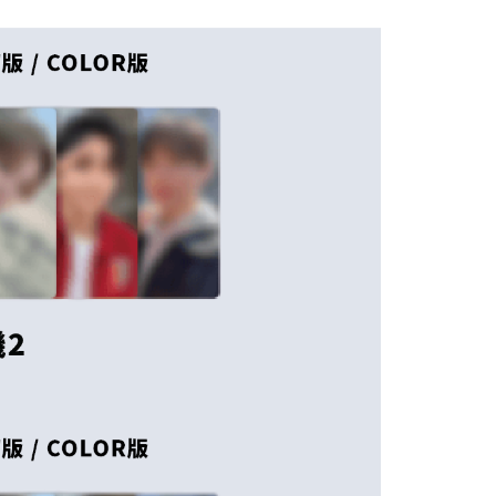
0，滿NT$1,599(含以上)免運費
項】
恩沛科技股份有限公司提供之「AFTEE先享後付」服務完成之
依本服務之必要範圍內提供個人資料，並將交易相關給付款項請
0
讓予恩沛科技股份有限公司。
個人資料處理事宜，請瀏覽以下網址：
)
ee.tw/terms/#terms3
00
年的使用者請事先徵得法定代理人或監護人之同意方可使用
E先享後付」，若未經同意申辦者引起之損失，本公司不負相關責
市自取
AFTEE先享後付」時，將依據個別帳號之用戶狀況，依本公司
核予不同之上限額度；若仍有額度不足之情形，本公司將視審查
用戶進行身份認證。
地區配送
查看運費
一人註冊多個帳號或使用他人資訊註冊。若發現惡意使用之情
科技股份有限公司將有權停止該用戶之使用額度並採取法律行
地區配送
查看運費
地區配送
查看運費