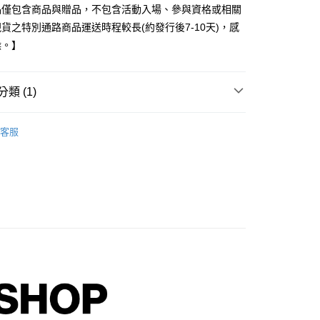
品僅包含商品與贈品，不包含活動入場、參與資格或相關
貨之特別通路商品運送時程較長(約發行後7-10天)，感
候。】
享後付
FTEE先享後付」】
類 (1)
先享後付是「在收到商品之後才付款」的支付方式。 讓您購物簡單
心！
 / 男團
BTS
：不需註冊會員、不需綁卡、不需儲值。
客服
：只要手機號碼，簡訊認證，即可結帳。
：先確認商品／服務後，再付款。
付款
EE先享後付」結帳流程】
0，滿NT$1,599(含以上)免運費
方式選擇「AFTEE先享後付」後，將跳轉至「AFTEE先享後
頁面，進行簡訊認證並確認金額後，即可完成結帳。
家取貨
成立數日內，您將收到繳費通知簡訊。
費通知簡訊後14天內，點擊此簡訊中的連結，可透過四大超商
0，滿NT$1,599(含以上)免運費
網路銀行／等多元方式進行付款，方視為交易完成。
：結帳手續完成當下不需立刻繳費，但若您需要取消訂單，請聯
付款
的店家。未經商家同意取消之訂單仍視為有效，需透過AFTEE
繳納相關費用。
0，滿NT$1,599(含以上)免運費
否成功請以「AFTEE先享後付 」之結帳頁面顯示為準，若有關於
功／繳費後需取消欲退款等相關疑問，請聯繫「AFTEE先享後
1取貨
援中心」
https://netprotections.freshdesk.com/support/home