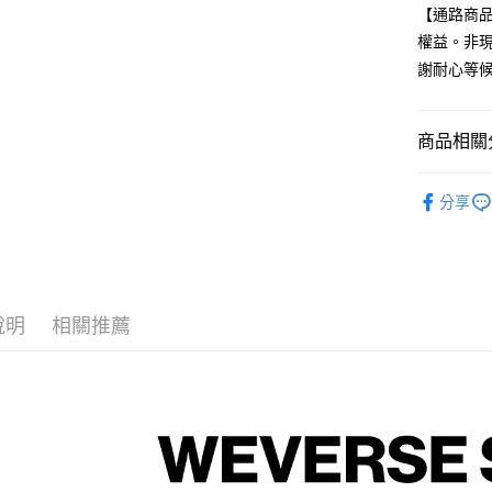
街口支付
【通路商
權益。非現
悠遊付
謝耐心等
AFTEE先
相關說明
【關於「A
商品相關分
ATM付款
AFTEE
便利好安
韓國 男歌手
１．簡單
分享
２．便利
運送方式
３．安心
全家取貨
【「AFT
每筆NT$6
１．於結帳
付」結帳
說明
相關推薦
付款後全
２．訂單
３．收到繳
每筆NT$6
／ATM／
※ 請注意
7-11取貨
絡購買商品
先享後付
每筆NT$6
※ 交易是
是否繳費成
付款後7-1
付客戶支