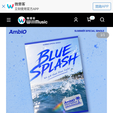
微樂客
開啟APP
立刻使用官方APP
0
1
/
1