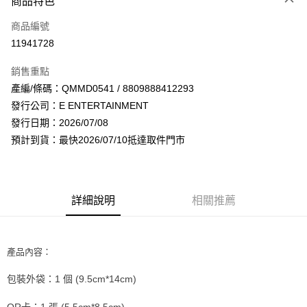
商品特色
信用卡一次付款
商品編號
超商取貨付款
11941728
LINE Pay
銷售重點
Apple Pay
產編/條碼：QMMD0541 / 8809888412293
發行公司：E ENTERTAINMENT
街口支付
發行日期：2026/07/08
悠遊付
預計到貨：最快2026/07/10抵達取件門市
AFTEE先享後付
相關說明
【關於「AFTEE先享後付」】
詳細說明
相關推薦
ATM付款
AFTEE先享後付是「在收到商品之後才付款」的支付方式。 讓您購物簡單
便利好安心！
１．簡單：不需註冊會員、不需綁卡、不需儲值。
運送方式
２．便利：只要手機號碼，簡訊認證，即可結帳。
產品內容：
３．安心：先確認商品／服務後，再付款。
全家取貨付款
每筆NT$60，滿NT$1,599(含以上)免運費
包裝外袋：1 個 (9.5cm*14cm)
【「AFTEE先享後付」結帳流程】
１．於結帳方式選擇「AFTEE先享後付」後，將跳轉至「AFTEE先享後付」
付款後全家取貨
結帳頁面，進行簡訊認證並確認金額後，即可完成結帳。
QR卡：1 張 (5.5cm*8.5cm)