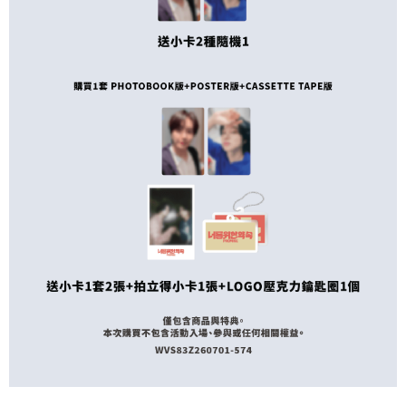
ATM／網路銀行／等多元方式進行付款，方視為交易完成。
7-11取貨付款
※ 請注意：結帳手續完成當下不需立刻繳費，但若您需要取消訂單，請聯絡
每筆NT$60，滿NT$1,599(含以上)免運費
購買商品的店家。未經商家同意取消之訂單仍視為有效，需透過AFTEE先享
後付繳納相關費用。
付款後7-11取貨
※ 交易是否成功請以「AFTEE先享後付 」之結帳頁面顯示為準，若有關於
是否繳費成功／繳費後需取消欲退款等相關疑問，請聯繫「AFTEE先享後付
每筆NT$60，滿NT$1,599(含以上)免運費
客戶支援中心」
https://netprotections.freshdesk.com/support/home
新竹貨運
【注意事項】
１．透過由恩沛科技股份有限公司提供之「AFTEE先享後付」服務完成之交
每筆NT$90
易，需依本服務之必要範圍內提供個人資料，並將交易相關給付款項請求債
權轉讓予恩沛科技股份有限公司。
宅配 (離島)
２．關於個人資料處理事宜，請瀏覽以下網址：
每筆NT$200
https://aftee.tw/terms/#terms3
３．未成年的使用者請事先徵得法定代理人或監護人之同意方可使用
付款後門市自取
「AFTEE先享後付」，若未經同意申辦者引起之損失，本公司不負相關責
任。
免運費
４．使用「AFTEE先享後付」時，將依據個別帳號之用戶狀況，依本公司即
時審查核予不同之上限額度；若仍有額度不足之情形，本公司將視審查結果
亞洲國家/地區配送
查看運費
請求用戶進行身份認證。
５．嚴禁一人註冊多個帳號或使用他人資訊註冊。若發現惡意使用之情形，
北美國家/地區配送
查看運費
恩沛科技股份有限公司將有權停止該用戶之使用額度並採取法律行動。
歐洲國家/地區配送
查看運費