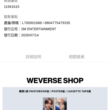
商品編號
超商取貨付款
11941615
LINE Pay
銷售重點
Apple Pay
產編/條碼：L700001688 / 8804775479335
發行公司：SM ENTERTAINMENT
街口支付
發行日期：2026/07/14
悠遊付
AFTEE先享後付
相關說明
詳細說明
相關推薦
【關於「AFTEE先享後付」】
ATM付款
AFTEE先享後付是「在收到商品之後才付款」的支付方式。 讓您購物簡單
便利好安心！
１．簡單：不需註冊會員、不需綁卡、不需儲值。
運送方式
２．便利：只要手機號碼，簡訊認證，即可結帳。
３．安心：先確認商品／服務後，再付款。
全家取貨付款
每筆NT$60，滿NT$1,599(含以上)免運費
【「AFTEE先享後付」結帳流程】
１．於結帳方式選擇「AFTEE先享後付」後，將跳轉至「AFTEE先享後付」
付款後全家取貨
結帳頁面，進行簡訊認證並確認金額後，即可完成結帳。
２．訂單成立數日內，您將收到繳費通知簡訊。
每筆NT$60，滿NT$1,599(含以上)免運費
３．收到繳費通知簡訊後14天內，點擊此簡訊中的連結，可透過四大超商／