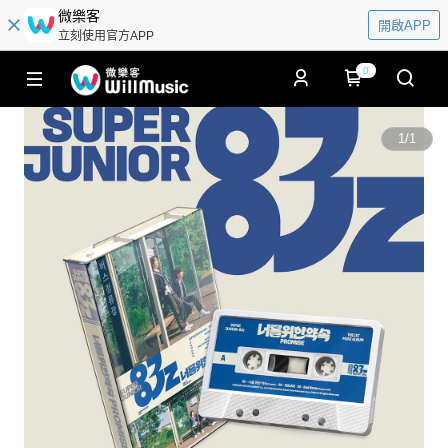
微樂客
開啟APP
立刻使用官方APP
0
1
/
1